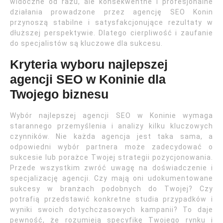
widoczne od razu, ale konsekwentne i profesjonalne
działania prowadzone przez agencję SEO Konin
przynoszą stabilne i satysfakcjonujące rezultaty w
dłuższej perspektywie. Dlatego cierpliwość i zaufanie
do specjalistów są kluczowe dla sukcesu.
Kryteria wyboru najlepszej
agencji SEO w Koninie dla
Twojego biznesu
Wybór najlepszej agencji SEO w Koninie wymaga
starannego przemyślenia i analizy kilku kluczowych
czynników. Nie każda agencja jest taka sama, a
odpowiedni wybór partnera może zadecydować o
sukcesie lub porażce Twojej strategii pozycjonowania.
Przede wszystkim zwróć uwagę na doświadczenie i
specjalizację agencji. Czy mają oni udokumentowane
sukcesy w branżach podobnych do Twojej? Czy
potrafią przedstawić konkretne studia przypadków i
wyniki swoich dotychczasowych kampanii? To daje
pewność, że rozumieją specyfikę Twojego rynku i