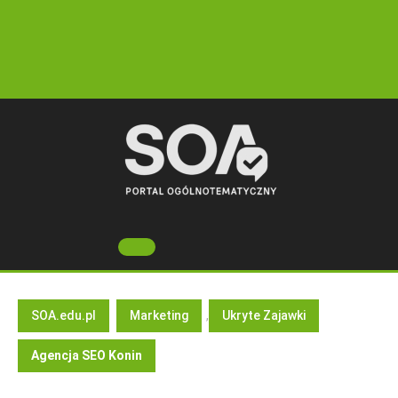
Skip
to
content
Open
Button
SOA.edu.pl
Marketing
,
Ukryte Zajawki
Agencja SEO Konin