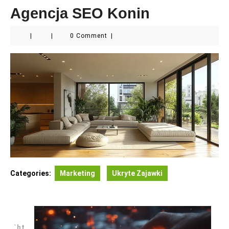
Agencja SEO Konin
|
|
0 Comment
|
Categories:
Marketing
Ukryte Zajawki
„`ht