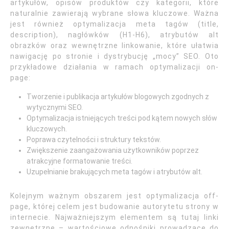
artykułów, opisów produktów czy kategorii, które
naturalnie zawierają wybrane słowa kluczowe. Ważna
jest również optymalizacja meta tagów (title,
description), nagłówków (H1-H6), atrybutów alt
obrazków oraz wewnętrzne linkowanie, które ułatwia
nawigację po stronie i dystrybucję „mocy” SEO. Oto
przykładowe działania w ramach optymalizacji on-
page:
Tworzenie i publikacja artykułów blogowych zgodnych z
wytycznymi SEO.
Optymalizacja istniejących treści pod kątem nowych słów
kluczowych.
Poprawa czytelności i struktury tekstów.
Zwiększenie zaangażowania użytkowników poprzez
atrakcyjne formatowanie treści.
Uzupełnianie brakujących meta tagów i atrybutów alt.
Kolejnym ważnym obszarem jest optymalizacja off-
page, której celem jest budowanie autorytetu strony w
internecie. Najważniejszym elementem są tutaj linki
zewnętrzne – wartościowe odnośniki prowadzące do