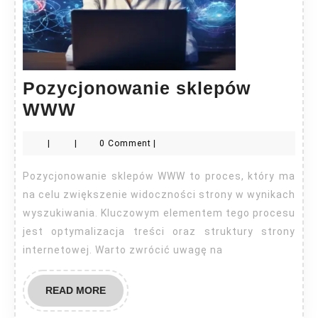
Pozycjonowanie sklepów
Pozycjonowanie
WWW
sklepów
|
|
0 Comment
|
WWW
Pozycjonowanie sklepów WWW to proces, który ma
na celu zwiększenie widoczności strony w wynikach
wyszukiwania. Kluczowym elementem tego procesu
jest optymalizacja treści oraz struktury strony
internetowej. Warto zwrócić uwagę na
READ
READ MORE
MORE