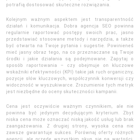
potrafią dostosować skuteczne rozwiązania.
Kolejnym ważnym aspektem jest transparentność
działań i komunikacja. Dobra agencja SEO powinna
regularnie raportować postępy swoich prac, jasno
przedstawiać stosowane metody i narzędzia, a także
być otwarta na Twoje pytania i sugestie. Powinieneś
mieć jasny obraz tego, na co przeznaczane są Twoje
środki i jakie działania są podejmowane. Zapytaj o
sposób raportowania – czy obejmuje on kluczowe
wskaźniki efektywności (KPI) takie jak ruch organiczny,
pozycje słów kluczowych, współczynnik konwersji czy
widoczność w wyszukiwarce. Zrozumienie tych metryk
jest niezbędne do oceny skuteczności kampanii.
Cena jest oczywiście ważnym czynnikiem, ale nie
powinna być jedynym decydującym kryterium. Zbyt
niska cena może oznaczać niską jakość usług lub brak
zaangażowania. Z drugiej strony, wysoka cena nie
zawsze gwarantuje sukces. Porównaj oferty różnych
agencji, ale przede wszystkim skup się na wartości,