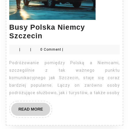
Busy Polska Niemcy
Busy
Szczecin
Polska
|
|
0 Comment
|
Niemcy
Szczecin
Podróżowanie pomiędzy Polską a Niemcami,
szczególnie z tak ważnego punktu
komunikacyjnego jak Szczecin, staje się coraz
bardziej popularne. Łączy on zarówno osoby
podróżujące służbowo, jak i turystów, a także osoby
READ
READ MORE
MORE