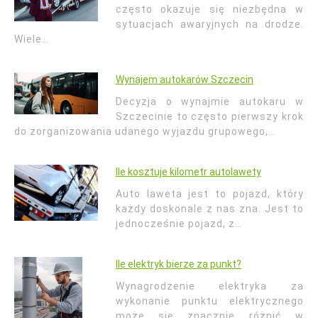
często okazuje się niezbędna w
sytuacjach awaryjnych na drodze.
Wiele…
Wynajem autokarów Szczecin
Decyzja o wynajmie autokaru w
Szczecinie to często pierwszy krok
do zorganizowania udanego wyjazdu grupowego,…
Ile kosztuje kilometr autolawety
Auto laweta jest to pojazd, który
każdy doskonale z nas zna. Jest to
jednocześnie pojazd, z…
Ile elektryk bierze za punkt?
Wynagrodzenie elektryka za
wykonanie punktu elektrycznego
może się znacznie różnić w