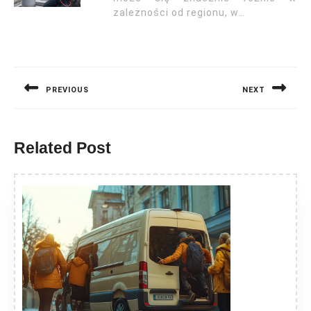
zależności od regionu, w…
Nawigacja
wpisu
PREVIOUS
NEXT
Previous
Next
post:
post:
Related Post