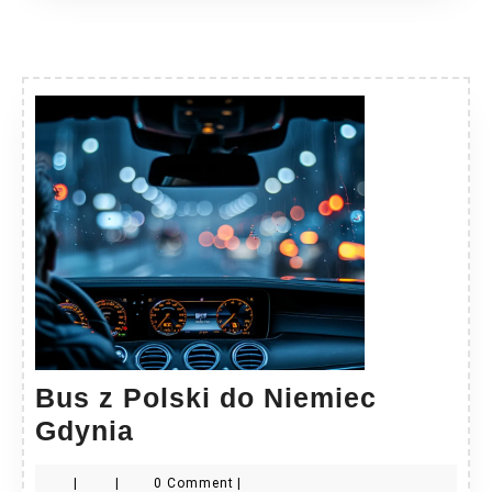
Bus z Polski do Niemiec
Bus
Gdynia
z
|
|
0 Comment
|