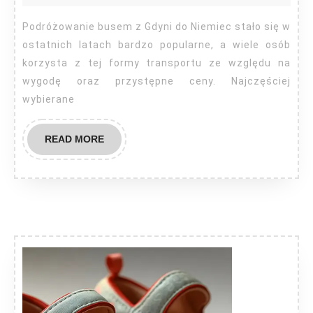
Polski
do
Podróżowanie busem z Gdyni do Niemiec stało się w
Niemiec
ostatnich latach bardzo popularne, a wiele osób
Gdynia
korzysta z tej formy transportu ze względu na
wygodę oraz przystępne ceny. Najczęściej
wybierane
READ
READ MORE
MORE