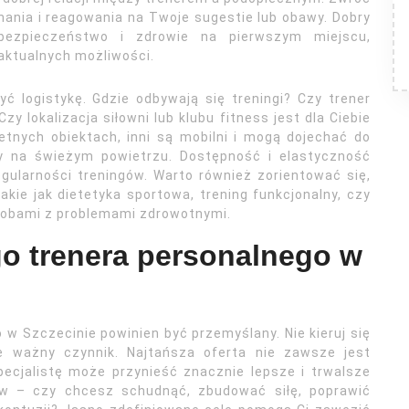
ania i reagowania na Twoje sugestie lub obawy. Dobry
bezpieczeństwo i zdrowie na pierwszym miejscu,
aktualnych możliwości.
yć logistykę. Gdzie odbywają się treningi? Czy trener
Czy lokalizacja siłowni lub klubu fitness jest dla Ciebie
etnych obiektach, inni są mobilni i mogą dojechać do
zy na świeżym powietrzu. Dostępność i elastyczność
gularności treningów. Warto również zorientować się,
akie jak dietetyka sportowa, trening funkcjonalny, czy
sobami z problemami zdrowotnymi.
go trenera personalnego w
w Szczecinie powinien być przemyślany. Nie kieruj się
ie ważny czynnik. Najtańsza oferta nie zawsze jest
ecjalistę może przynieść znacznie lepsze i trwalsze
lów – czy chcesz schudnąć, zbudować siłę, poprawić