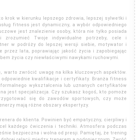
o krok w kierunku lepszego zdrowia, lepszej sylwetki i
sług fitness jest dynamiczny, a wybór odpowiedniego
zowe jest znalezienie osoby, która nie tylko posiada
i zrozumieć Twoje indywidualne potrzeby, cele i
tner w podróży do lepszej wersji siebie, motywator i
e przez lata, poprawiając jakość życia i zapobiegając
ybem życia czy niewłaściwymi nawykami ruchowymi.
e, warto zwrócić uwagę na kilka kluczowych aspektów.
odpowiednie kwalifikacje i certyfikaty. Branża fitness
e formalnego wykształcenia lub uznanych certyfikatów
żna jest specjalizacja. Czy szukasz kogoś, kto pomoże
rzygotować się do zawodów sportowych, czy może
trenerzy mają różne obszary ekspertyzy.
enera do klienta. Powinien być empatyczny, cierpliwy i
 cel każdego ćwiczenia i techniki. Atmosfera podczas
nie bezpieczna i wolna od presji. Pamiętaj, że trening
 dobrej relacji między trenerem a podopiecznym. Zwróć