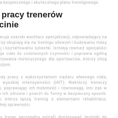
a bezpiecznego i skutecznego planu treningowego.
y pracy trenerów
cinie
ruje szeroki wachlarz specjalizacji, odpowiadający na
rzy skupiają się na treningu siłowym i budowaniu masy
j i kształtowaniu sylwetki. Istnieją również specjaliści
uje ciało do codziennych czynności i poprawia ogólną
otowania motorycznego dla sportowców, którzy chcą
uzjom.
ody pracy z wykorzystaniem ciężaru własnego ciała,
 wysokiej intensywności (HIIT). Niektórzy trenerzy
i, poprawiając ich mobilność i równowagę, inni zaś w
 o ich zdrowie i powrót do formy w bezpieczny sposób.
 którzy łączą trening z elementami rehabilitacji,
nej sprawności.
y trener personalny potrafi dostosować techniki do