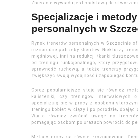
Zbieranie wywiadu jest podstawą do stworzeni
Specjalizacje i metod
personalnych w Szcze
Rynek trenerów personalnych w Szczecinie ofe
różnorodne potrzeby klientów. Niektórzy trene
mięśniowej, inni na redukcji tkanki tłuszczowe
od treningu funkcjonalnego, który przygotow
sprawność ruchową, a także trenerzy przyg
zwiększyć swoją wydajność i zapobiegać kont
Coraz popularniejsze stają się również met
kalisteniki, czy treningów interwałowych o
specjalizują się w pracy z osobami starszym
treningu kobiet w ciąży i po porodzie, dbając
Warto również zwrócić uwagę na trenerów,
pomagając osobom po urazach powrócić do peł
Metody pracy są równie zróżnicowane. Dobr