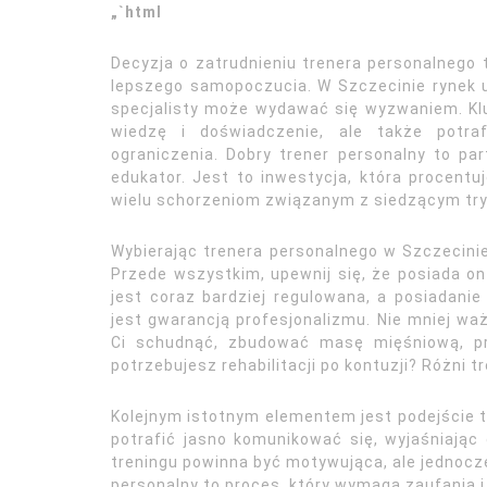
„`html
Decyzja o zatrudnieniu trenera personalnego t
lepszego samopoczucia. W Szczecinie rynek u
specjalisty może wydawać się wyzwaniem. Kluc
wiedzę i doświadczenie, ale także potraf
ograniczenia. Dobry trener personalny to par
edukator. Jest to inwestycja, która procentuj
wielu schorzeniom związanym z siedzącym tr
Wybierając trenera personalnego w Szczecini
Przede wszystkim, upewnij się, że posiada on 
jest coraz bardziej regulowana, a posiadani
jest gwarancją profesjonalizmu. Nie mniej wa
Ci schudnąć, zbudować masę mięśniową, p
potrzebujesz rehabilitacji po kontuzji? Różni 
Kolejnym istotnym elementem jest podejście tr
potrafić jasno komunikować się, wyjaśniając
treningu powinna być motywująca, ale jednocześ
personalny to proces, który wymaga zaufania i