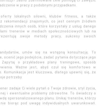
kontuzji? Jasno zdefiniowane cele pomogą Ci zawęzić
iadczenie w pracy z podobnymi przypadkami.
 oferty lokalnych siłowni, klubów fitness, a także
a z rekomendacji znajomych, co jest cennym źródłem
iadczenia innych osób, które korzystały z usług danego
filami trenerów w mediach społecznościowych lub na
prezentują swoje metody pracy, sukcesy swoich
 kandydatów, umów się na wstępną konsultację. To
e, ocenić jego podejście, zadać pytania dotyczące jego
y. Zapytaj o przykładowe plany treningowe, sposób
ywienia. Ważne jest, abyś czuł się komfortowo w
e. Komunikacja jest kluczowa, dlatego upewnij się, że
oje potrzeby.
ner zadaje Ci wiele pytań o Twoje zdrowie, styl życia,
znej i ewentualne problemy zdrowotne. To świadczy o
awdę spersonalizowanego planu. Unikaj trenerów, którzy
, nie biorąc pod uwagę indywidualnych uwarunkowań.