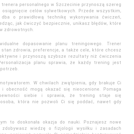
 trenera personalnego w Szczecinie przynoszą szereg
o osiągnięcie celów sylwetkowych. Przede wszystkim,
 dba o prawidłową technikę wykonywania ćwiczeń,
iedząc, jak ćwiczyć bezpiecznie, unikasz błędów, które
ów zdrowotnych.
widualne dopasowanie planu treningowego. Trener
stan zdrowia, preferencje, a także cele, które chcesz
fektywne i przynoszą szybsze rezultaty niż ćwiczenia
rsonalizacja planu sprawia, że każdy trening jest
potrzeb.
motywatorem. W chwilach zwątpienia, gdy brakuje Ci
ie i obecność mogą okazać się nieocenione. Pomaga
pewności siebie i sprawia, że trening staje się
 osoba, która nie pozwoli Ci się poddać, nawet gdy
lnym to doskonała okazja do nauki. Poznajesz nowe
, zdobywasz wiedzę o fizjologii wysiłku i zasadach