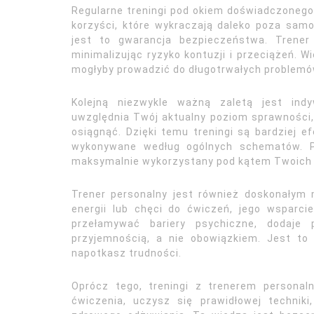
Regularne treningi pod okiem doświadczonego
korzyści, które wykraczają daleko poza sam
jest to gwarancja bezpieczeństwa. Trener
minimalizując ryzyko kontuzji i przeciążeń. W
mogłyby prowadzić do długotrwałych problem
Kolejną niezwykle ważną zaletą jest indy
uwzględnia Twój aktualny poziom sprawności, 
osiągnąć. Dzięki temu treningi są bardziej e
wykonywane według ogólnych schematów. Pe
maksymalnie wykorzystany pod kątem Twoich 
Trener personalny jest również doskonałym 
energii lub chęci do ćwiczeń, jego wsparc
przełamywać bariery psychiczne, dodaje 
przyjemnością, a nie obowiązkiem. Jest to
napotkasz trudności.
Oprócz tego, treningi z trenerem persona
ćwiczenia, uczysz się prawidłowej techniki