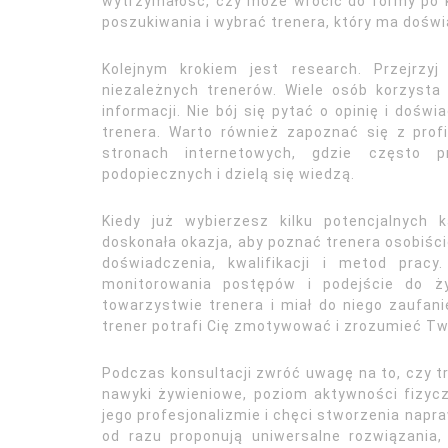
wytrzymałość, czy może wrócić do formy po 
poszukiwania i wybrać trenera, który ma dośw
Kolejnym krokiem jest research. Przejrzyj
niezależnych trenerów. Wiele osób korzyst
informacji. Nie bój się pytać o opinię i dośw
trenera. Warto również zapoznać się z pro
stronach internetowych, gdzie często 
podopiecznych i dzielą się wiedzą.
Kiedy już wybierzesz kilku potencjalnych
doskonała okazja, aby poznać trenera osobiści
doświadczenia, kwalifikacji i metod prac
monitorowania postępów i podejście do ż
towarzystwie trenera i miał do niego zaufani
trener potrafi Cię zmotywować i zrozumieć Tw
Podczas konsultacji zwróć uwagę na to, czy tre
nawyki żywieniowe, poziom aktywności fizyc
jego profesjonalizmie i chęci stworzenia napr
od razu proponują uniwersalne rozwiązania