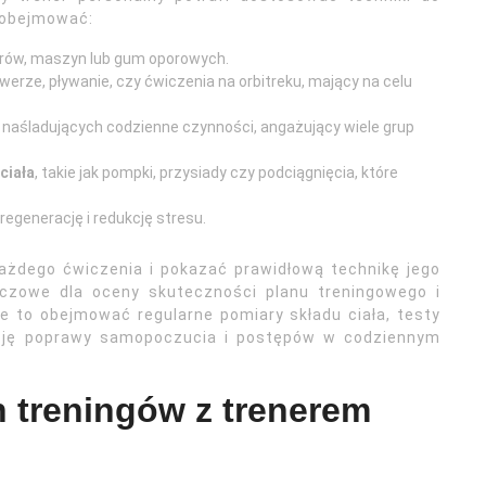
o obejmować:
rów, maszyn lub gum oporowych.
owerze, pływanie, czy ćwiczenia na orbitreku, mający na celu
h naśladujących codzienne czynności, angażujący wiele grup
ciała
, takie jak pompki, przysiady czy podciągnięcia, które
 regenerację i redukcję stresu.
 każdego ćwiczenia i pokazać prawidłową technikę jego
uczowe dla oceny skuteczności planu treningowego i
 to obejmować regularne pomiary składu ciała, testy
wację poprawy samopoczucia i postępów w codziennym
h treningów z trenerem