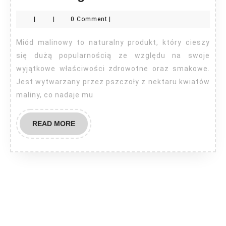
miodu
|
|
0 Comment
|
malinowego
Miód malinowy to naturalny produkt, który cieszy
się dużą popularnością ze względu na swoje
wyjątkowe właściwości zdrowotne oraz smakowe.
Jest wytwarzany przez pszczoły z nektaru kwiatów
maliny, co nadaje mu
READ
READ MORE
MORE