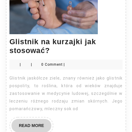
Glistnik na kurzajki jak
Glistnik
stosować?
na
|
|
0 Comment
|
kurzajki
jak
Glistnik jaskółcze ziele, znany również jako glistnik
stosować?
pospolity, to roślina, która od wieków znajduje
zastosowanie w medycynie ludowej, szczególnie w
leczeniu różnego rodzaju zmian skórnych. Jego
pomarańczowy, mleczny sok od
READ
READ MORE
MORE