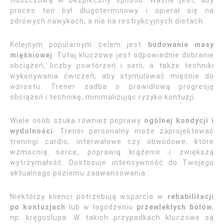
tłuszczową w bezpieczny sposób. Ważne jest, aby
proces ten był długoterminowy i opierał się na
zdrowych nawykach, a nie na restrykcyjnych dietach.
Kolejnym popularnym celem jest
budowanie masy
mięśniowej
. Tutaj kluczowe jest odpowiednie dobranie
obciążeń, liczby powtórzeń i serii, a także techniki
wykonywania ćwiczeń, aby stymulować mięśnie do
wzrostu. Trener zadba o prawidłową progresję
obciążeń i technikę, minimalizując ryzyko kontuzji.
Wiele osób szuka również poprawy
ogólnej kondycji i
wydolności
. Trener personalny może zaprojektować
treningi cardio, interwałowe czy obwodowe, które
wzmocnią serce, poprawią krążenie i zwiększą
wytrzymałość. Dostosuje intensywność do Twojego
aktualnego poziomu zaawansowania.
Niektórzy klienci potrzebują wsparcia w
rehabilitacji
po kontuzjach
lub w łagodzeniu
przewlekłych bólów
,
np. kręgosłupa. W takich przypadkach kluczowe są