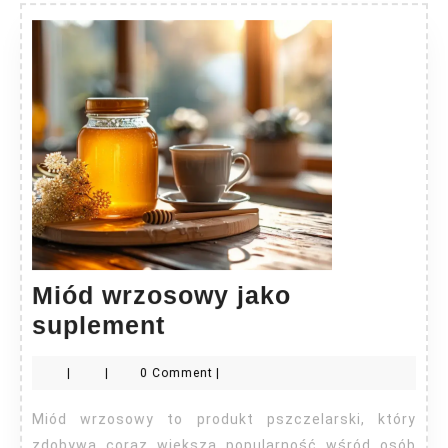
Miód wrzosowy jako
Miód
suplement
wrzosowy
|
|
0 Comment
|
jako
suplement
Miód wrzosowy to produkt pszczelarski, który
zdobywa coraz większą popularność wśród osób