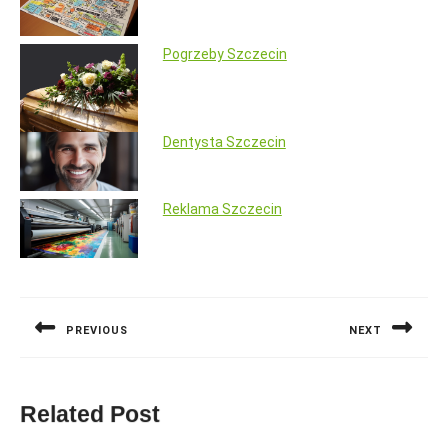
Pogrzeby Szczecin
Dentysta Szczecin
Reklama Szczecin
Nawigacja
wpisu
PREVIOUS
NEXT
Previous
Next
post:
post:
Related Post