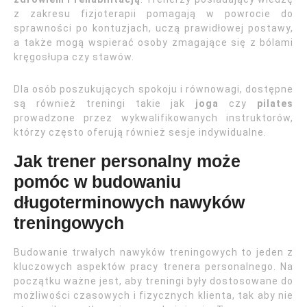
z zakresu fizjoterapii pomagają w powrocie do
sprawności po kontuzjach, uczą prawidłowej postawy,
a także mogą wspierać osoby zmagające się z bólami
kręgosłupa czy stawów.
Dla osób poszukujących spokoju i równowagi, dostępne
są również treningi takie jak
joga
czy
pilates
prowadzone przez wykwalifikowanych instruktorów,
którzy często oferują również sesje indywidualne.
Jak trener personalny może
pomóc w budowaniu
długoterminowych nawyków
treningowych
Budowanie trwałych nawyków treningowych to jeden z
kluczowych aspektów pracy trenera personalnego. Na
początku ważne jest, aby treningi były dostosowane do
możliwości czasowych i fizycznych klienta, tak aby nie