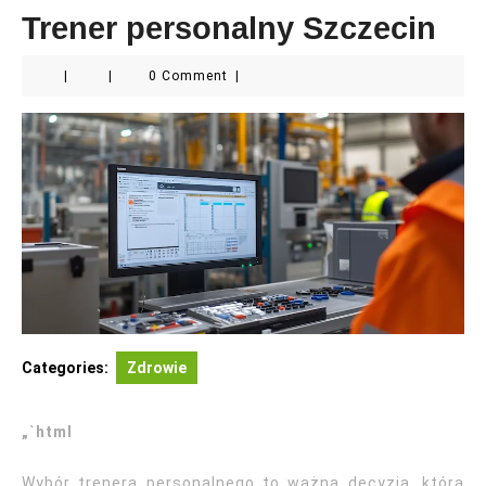
Trener personalny Szczecin
|
|
0 Comment
|
Categories:
Zdrowie
„`html
Wybór trenera personalnego to ważna decyzja, która