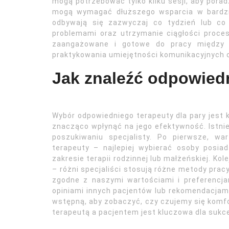
mogą potrzebować tylko kilku sesji, aby pora
mogą wymagać dłuższego wsparcia w bardzi
odbywają się zazwyczaj co tydzień lub co
problemami oraz utrzymanie ciągłości proces
zaangażowane i gotowe do pracy między 
praktykowania umiejętności komunikacyjnych 
Jak znaleźć odpowiedn
Wybór odpowiedniego terapeuty dla pary jest
znacząco wpłynąć na jego efektywność. Istnie
poszukiwaniu specjalisty. Po pierwsze, wa
terapeuty – najlepiej wybierać osoby posia
zakresie terapii rodzinnej lub małżeńskiej. K
– różni specjaliści stosują różne metody prac
zgodne z naszymi wartościami i preferencj
opiniami innych pacjentów lub rekomendacjam
wstępną, aby zobaczyć, czy czujemy się komf
terapeutą a pacjentem jest kluczowa dla sukce