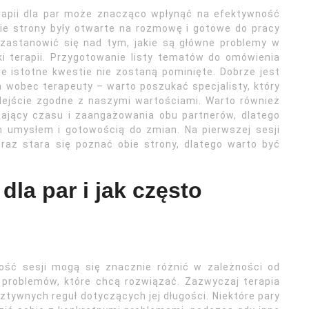
erapii dla par może znacząco wpłynąć na efektywność
ie strony były otwarte na rozmowę i gotowe do pracy
zastanowić się nad tym, jakie są główne problemy w
ki terapii. Przygotowanie listy tematów do omówienia
 istotne kwestie nie zostaną pominięte. Dobrze jest
 wobec terapeuty – warto poszukać specjalisty, który
ejście zgodne z naszymi wartościami. Warto również
ający czasu i zaangażowania obu partnerów, dlatego
m umysłem i gotowością do zmian. Na pierwszej sesji
az stara się poznać obie strony, dlatego warto być
dla par i jak często
wość sesji mogą się znacznie różnić w zależności od
 problemów, które chcą rozwiązać. Zazwyczaj terapia
sztywnych reguł dotyczących jej długości. Niektóre pary