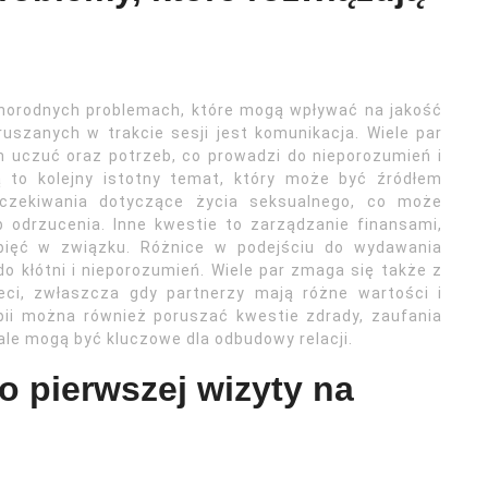
óżnorodnych problemach, które mogą wpływać na jakość
uszanych w trakcie sesji jest komunikacja. Wiele par
h uczuć oraz potrzeb, co prowadzi do nieporozumień i
ą to kolejny istotny temat, który może być źródłem
oczekiwania dotyczące życia seksualnego, co może
 odrzucenia. Inne kwestie to zarządzanie finansami,
pięć w związku. Różnice w podejściu do wydawania
 kłótni i nieporozumień. Wiele par zmaga się także z
ci, zwłaszcza gdy partnerzy mają różne wartości i
pii można również poruszać kwestie zdrady, zaufania
 ale mogą być kluczowe dla odbudowy relacji.
o pierwszej wizyty na