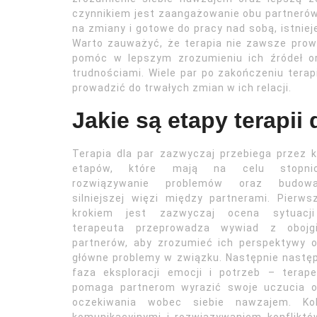
czynnikiem jest zaangażowanie obu partnerów 
na zmiany i gotowe do pracy nad sobą, istnie
Warto zauważyć, że terapia nie zawsze prow
pomóc w lepszym zrozumieniu ich źródeł or
trudnościami. Wiele par po zakończeniu terapi
prowadzić do trwałych zmian w ich relacji.
Jakie są etapy terapii
Terapia dla par zazwyczaj przebiega przez k
etapów, które mają na celu stopni
rozwiązywanie problemów oraz budowa
silniejszej więzi między partnerami. Pierw
krokiem jest zazwyczaj ocena sytuacj
terapeuta przeprowadza wywiad z obojg
partnerów, aby zrozumieć ich perspektywy 
główne problemy w związku. Następnie nastę
faza eksploracji emocji i potrzeb – terap
pomaga partnerom wyrazić swoje uczucia o
oczekiwania wobec siebie nawzajem. Ko