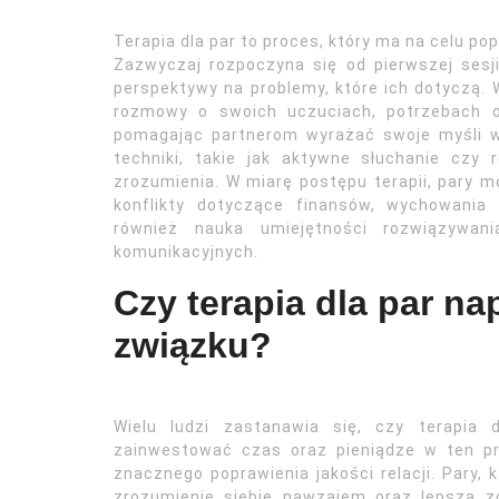
Terapia dla par to proces, który ma na celu p
Zazwyczaj rozpoczyna się od pierwszej sesji
perspektywy na problemy, które ich dotyczą. 
rozmowy o swoich uczuciach, potrzebach or
pomagając partnerom wyrażać swoje myśli 
techniki, takie jak aktywne słuchanie czy 
zrozumienia. W miarę postępu terapii, pary 
konflikty dotyczące finansów, wychowani
również nauka umiejętności rozwiązywan
komunikacyjnych.
Czy terapia dla par 
związku?
Wielu ludzi zastanawia się, czy terapia 
zainwestować czas oraz pieniądze w ten pr
znacznego poprawienia jakości relacji. Pary, 
zrozumienie siebie nawzajem oraz lepszą z