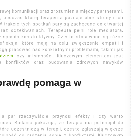
oprawę komunikacji oraz zrozumienia między partnerami.
, podczas której terapeuta poznaje obie strony i ich
W trakcie tych spotkań pary są zachęcane do otwartej
az oczekiwaniach. Terapeuta pełni rolę mediatora,
w sposób konstruktywny. Często stosowane są różne
refleksja, które mają na celu zwiększenie empatii i
mogą pracować nad konkretnymi problemami, takimi jak
a
dzieci
czy intymności. Kluczowym elementem jest
ia konfliktów oraz budowania zdrowych nawyków
naprawdę pomaga w
dla par rzeczywiście przynosi efekty i czy warto
oces. Badania pokazują, że terapia ma potencjał do
które uczestniczą w terapii, często zgłaszają większe
dolność do radzenia sobie z konfliktami. Kluczowym