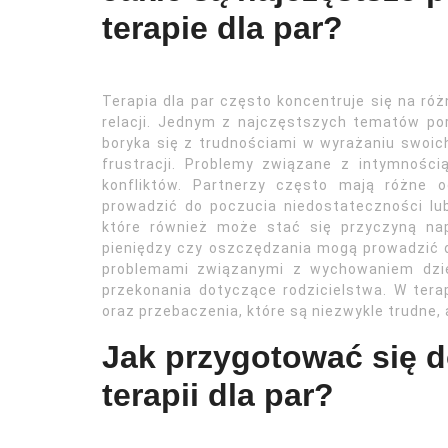
terapie dla par?
Terapia dla par często koncentruje się na r
relacji. Jednym z najczęstszych tematów por
boryka się z trudnościami w wyrażaniu swoic
frustracji. Problemy związane z intymności
konfliktów. Partnerzy często mają różne 
prowadzić do poczucia niedostateczności lub
które również może stać się przyczyną na
pieniędzy czy oszczędzania mogą prowadzić do
problemami związanymi z wychowaniem dzie
przekonania dotyczące rodzicielstwa. W tera
oraz przebaczenia, które są niezwykle trudne,
Jak przygotować się d
terapii dla par?