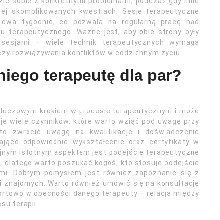
dzić sobie z konkretnymi problemami, podczas gdy inne
ej skomplikowanych kwestiach. Sesje terapeutyczne
 dwa tygodnie, co pozwala na regularną pracę nad
u terapeutycznego. Ważne jest, aby obie strony były
sesjami – wiele technik terapeutycznych wymaga
czy rozwiązywania konfliktów w codziennym życiu.
iego terapeutę dla par?
 kluczowym krokiem w procesie terapeutycznym i może
je wiele czynników, które warto wziąć pod uwagę przy
rto zwrócić uwagę na kwalifikacje i doświadczenie
dające odpowiednie wykształcenie oraz certyfikaty w
olejnym istotnym aspektem jest podejście terapeutyczne
y, dlatego warto poszukać kogoś, kto stosuje podejście
ami. Dobrym pomysłem jest również zapoznanie się z
i znajomych. Warto również umówić się na konsultację
ortowo w obecności danego terapeuty – relacja między
su terapii.