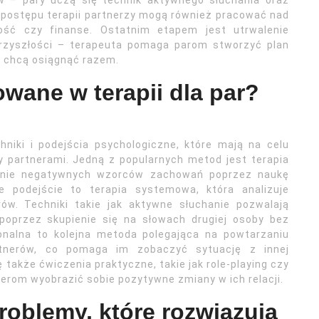
w – pary uczą się technik aktywnego słuchania oraz
 postępu terapii partnerzy mogą również pracować nad
ność czy finanse. Ostatnim etapem jest utrwalenie
przyszłości – terapeuta pomaga parom stworzyć plan
re chcą osiągnąć razem.
owane w terapii dla par?
hniki i podejścia psychologiczne, które mają na celu
 partnerami. Jedną z popularnych metod jest terapia
mianie negatywnych wzorców zachowań poprzez naukę
ne podejście to terapia systemowa, która analizuje
rów. Techniki takie jak aktywne słuchanie pozwalają
poprzez skupienie się na słowach drugiej osoby bez
jonalna to kolejna metoda polegająca na powtarzaniu
rtnerów, co pomaga im zobaczyć sytuację z innej
 także ćwiczenia praktyczne, takie jak role-playing czy
nerom wyobrazić sobie pozytywne zmiany w ich relacji.
roblemy, które rozwiązują