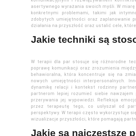
komunikacyjnymi i rozwiązywaniem konfliktó
asertywnego wyrażania swoich myśli. W miarę
konkretnymi problemami, takimi jak intym
zdobytych umiejętności oraz zaplanowanie 
działania na przyszłość oraz ustalić cele, któ
Jakie techniki są stos
W terapii dla par stosuje się różnorodne tec
poprawę komunikacji oraz zrozumienia między
behawioralna, która koncentruje się na z
nowych umiejętności interpersonalnych. In
dynamikę relacji i kontekst rodzinny partne
partnerom lepiej rozumieć siebie nawzajem 
przerywania jej wypowiedzi. Refleksja emoc
przez terapeutę tego, co usłyszał od pa
perspektywy. W terapii często wykorzystuje się
wizualizacje przyszłości, które pomagają part
Jakie są najczęstsze p