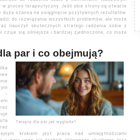
w proces terapeutyczny. Jeśli obie strony są otwarte
je duża szansa na osiągnięcie pozytywnych rezultatów.
adzi do rozwiązania wszystkich problemów, ale może
az nauczyć skutecznych strategii radzenia sobie z
i czuje się silniejsze i bardziej zjednoczone, co może
 dla par i co obejmują?
ilka
owe
nie
szym
i –
iem
oraz
puje
euta
Terapia dla par jak wyglada?
raz
lejnym krokiem jest praca nad umiejętnościami