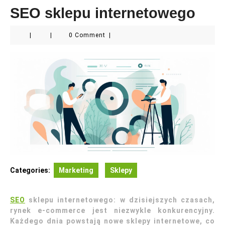
SEO sklepu internetowego
|
|
0 Comment
|
Categories:
Marketing
Sklepy
SEO
sklepu internetowego: w dzisiejszych czasach,
rynek e-commerce jest niezwykle konkurencyjny.
Każdego dnia powstają nowe sklepy internetowe, co