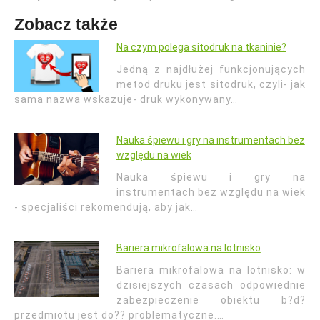
Zobacz także
Na czym polega sitodruk na tkaninie?
Jedną z najdłużej funkcjonujących
metod druku jest sitodruk, czyli- jak
sama nazwa wskazuje- druk wykonywany…
Nauka śpiewu i gry na instrumentach bez
względu na wiek
Nauka śpiewu i gry na
instrumentach bez względu na wiek
- specjaliści rekomendują, aby jak…
Bariera mikrofalowa na lotnisko
Bariera mikrofalowa na lotnisko: w
dzisiejszych czasach odpowiednie
zabezpieczenie obiektu b?d?
przedmiotu jest do?? problematyczne.…