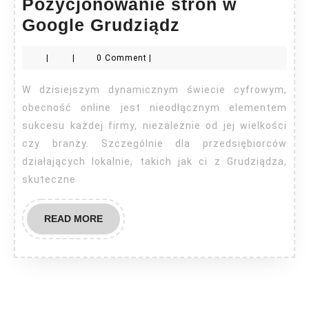
Pozycjonowanie stron w
Pozycjonowan
Google Grudziądz
stron
|
|
0 Comment
|
w
Google
W dzisiejszym dynamicznym świecie cyfrowym,
Grudziądz
obecność online jest nieodłącznym elementem
sukcesu każdej firmy, niezależnie od jej wielkości
czy branży. Szczególnie dla przedsiębiorców
działających lokalnie, takich jak ci z Grudziądza,
skuteczne
READ
READ MORE
MORE