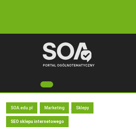
Skip
to
content
Open
Button
SOA.edu.pl
Marketing
,
Sklepy
SEO sklepu internetowego