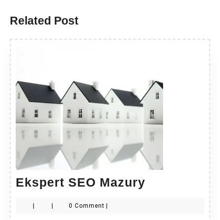
post:
post:
Related Post
Ekspert
Ekspert SEO Mazury
SEO
|
|
0 Comment
|
Mazury