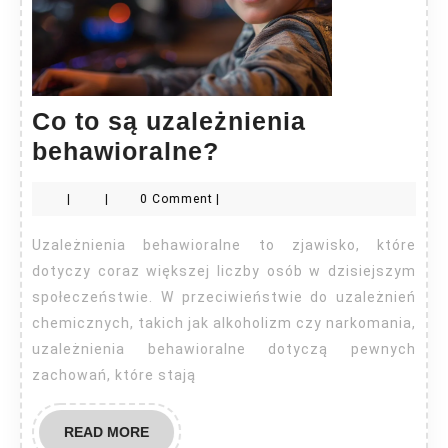
Co to są uzależnienia
Co
behawioralne?
to
|
|
0 Comment
|
są
uzależnienia
Uzależnienia behawioralne to zjawisko, które
behawioralne?
dotyczy coraz większej liczby osób w dzisiejszym
społeczeństwie. W przeciwieństwie do uzależnień
chemicznych, takich jak alkoholizm czy narkomania,
uzależnienia behawioralne dotyczą pewnych
zachowań, które stają
READ
READ MORE