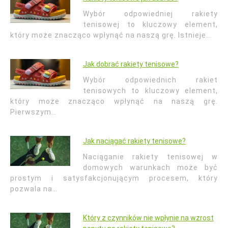
Wybór odpowiedniej rakiety
tenisowej to kluczowy element,
który może znacząco wpłynąć na naszą grę. Istnieje…
Jak dobrać rakiety tenisowe?
Wybór odpowiednich rakiet
tenisowych to kluczowy element,
który może znacząco wpłynąć na naszą grę.
Pierwszym…
Jak naciągać rakiety tenisowe?
Naciąganie rakiety tenisowej w
domowych warunkach może być
prostym i satysfakcjonującym procesem, który
pozwala na…
Który z czynników nie wpłynie na wzrost