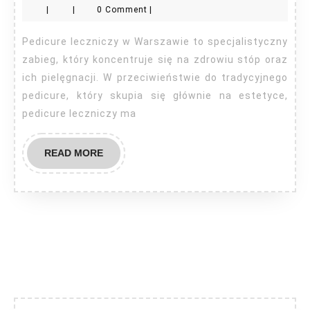
|
|
0 Comment
|
Wa
Pedicure leczniczy w Warszawie to specjalistyczny
zabieg, który koncentruje się na zdrowiu stóp oraz
ich pielęgnacji. W przeciwieństwie do tradycyjnego
pedicure, który skupia się głównie na estetyce,
pedicure leczniczy ma
READ
READ MORE
MORE