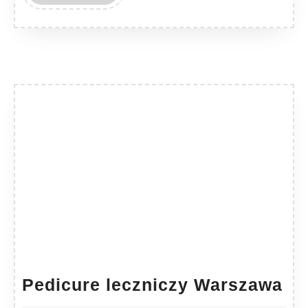
MORE
Pe
Pedicure leczniczy Warszawa
le