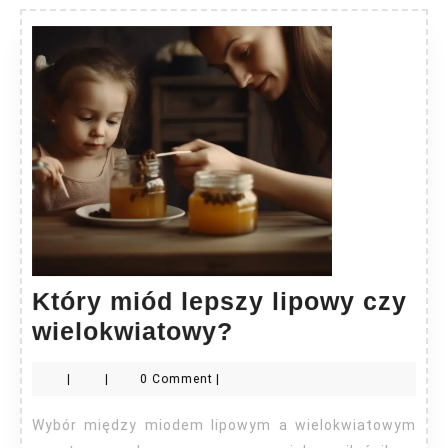
Który miód lepszy lipowy czy
Który
wielokwiatowy?
miód
|
|
0 Comment
|
lepszy
lipowy
Wybór między miodem lipowym a wielokwiatowym