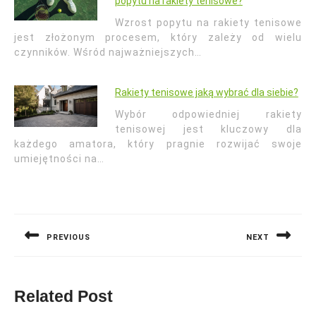
popytu na rakiety tenisowe?
Wzrost popytu na rakiety tenisowe
jest złożonym procesem, który zależy od wielu
czynników. Wśród najważniejszych…
Rakiety tenisowe jaką wybrać dla siebie?
Wybór odpowiedniej rakiety
tenisowej jest kluczowy dla
każdego amatora, który pragnie rozwijać swoje
umiejętności na…
Nawigacja
wpisu
PREVIOUS
NEXT
Previous
Next
post:
post:
Related Post