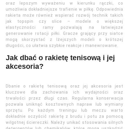
oraz lepszym wyważeniu w kierunku rączki, co
umożliwia dokładniejsze trafienie w piłkę. Odpowiednia
rakieta może również wspierać rozwój technik takich
jak topspin czy slice – modele o większej
elastyczności ramy pozwalają na łatwiejsze
generowanie rotacji piłki. Gracze grający przy siatce
mogą skorzystać z lżejszych modeli o krótszej
długości, co ułatwia szybkie reakcje i manewrowanie.
Jak dbać o rakietę tenisową i jej
akcesoria?
Dbanie o rakietę tenisową oraz jej akcesoria jest
kluczowe dla zachowania ich wydajności oraz
trwałości przez długi czas. Regularna konserwacja
pozwala uniknąć kosztownych napraw lub wymiany
sprzętu. Po każdym treningu lub meczu warto
dokładnie oczyścić rakietę z brudu i potu za pomocą
wilgotnej ściereczki. Należy unikać stosowania silnych
detergentów lub chemikaliów, które mogą uszkodzić