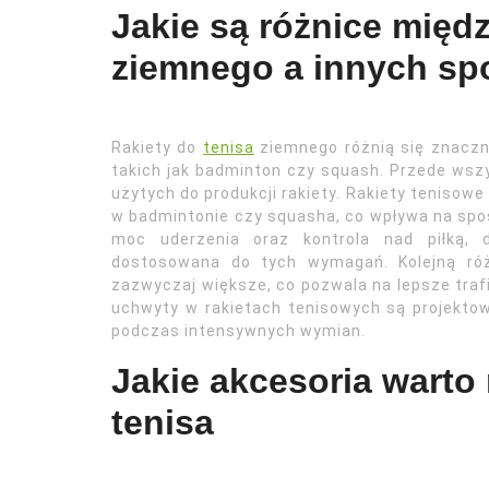
Jakie są różnice międz
ziemnego a innych sp
Rakiety do
tenisa
ziemnego różnią się znaczn
takich jak badminton czy squash. Przede wszy
użytych do produkcji rakiety. Rakiety tenisow
w badmintonie czy squasha, co wpływa na spos
moc uderzenia oraz kontrola nad piłką, d
dostosowana do tych wymagań. Kolejną różn
zazwyczaj większe, co pozwala na lepsze trafi
uchwyty w rakietach tenisowych są projekto
podczas intensywnych wymian.
Jakie akcesoria warto 
tenisa