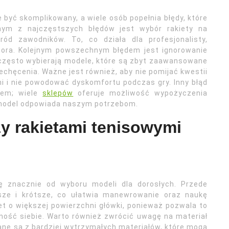
 być skomplikowany, a wiele osób popełnia błędy, które
ym z najczęstszych błędów jest wybór rakiety na
ród zawodników. To, co działa dla profesjonalisty,
tora. Kolejnym powszechnym błędem jest ignorowanie
 często wybierają modele, które są zbyt zaawansowane
niechęcenia. Ważne jest również, aby nie pomijać kwestii
ni i nie powodować dyskomfortu podczas gry. Inny błąd
pem; wiele
sklepów
oferuje możliwość wypożyczenia
 model odpowiada naszym potrzebom.
zy rakietami tenisowymi
ę znacznie od wyboru modeli dla dorosłych. Przede
jsze i krótsze, co ułatwia manewrowanie oraz naukę
et o większej powierzchni główki, ponieważ pozwala to
wność siebie. Warto również zwrócić uwagę na materiał
ane są z bardziej wytrzymałych materiałów, które mogą