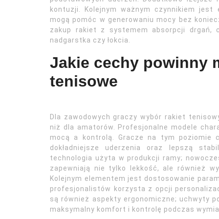
kontuzji. Kolejnym ważnym czynnikiem jest 
mogą pomóc w generowaniu mocy bez konieczn
zakup rakiet z systemem absorpcji drgań, 
nadgarstka czy łokcia.
Jakie cechy powinny m
tenisowe
Dla zawodowych graczy wybór rakiet tenisow
niż dla amatorów. Profesjonalne modele char
mocą a kontrolą. Gracze na tym poziomie cz
dokładniejsze uderzenia oraz lepszą sta
technologia użyta w produkcji ramy; nowocze
zapewniają nie tylko lekkość, ale również 
Kolejnym elementem jest dostosowanie parame
profesjonalistów korzysta z opcji personaliza
są również aspekty ergonomiczne; uchwyty p
maksymalny komfort i kontrolę podczas wymia