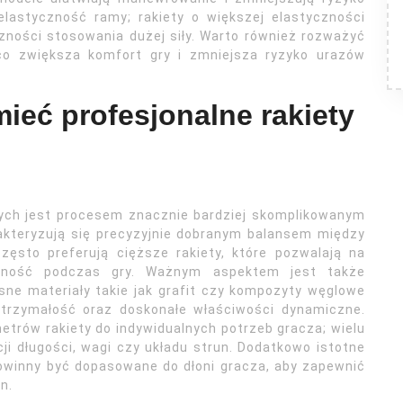
elastyczność ramy; rakiety o większej elastyczności
ości stosowania dużej siły. Warto również rozważyć
co zwiększa komfort gry i zmniejsza ryzyko urazów
ieć profesjonalne rakiety
ych jest procesem znacznie bardziej skomplikowanym
akteryzują się precyzyjnie dobranym balansem między
ęsto preferują cięższe rakiety, które pozwalają na
bilność podczas gry. Ważnym aspektem jest także
sne materiały takie jak grafit czy kompozyty węglowe
wytrzymałość oraz doskonałe właściwości dynamiczne.
trów rakiety do indywidualnych potrzeb gracza; wielu
cji długości, wagi czy układu strun. Dodatkowo istotne
owinny być dopasowane do dłoni gracza, aby zapewnić
n.