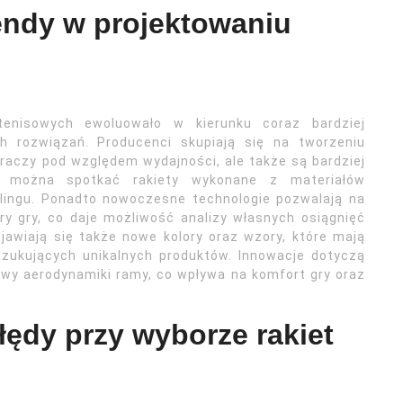
endy w projektowaniu
enisowych ewoluowało w kierunku coraz bardziej
h rozwiązań. Producenci skupiają się na tworzeniu
 graczy pod względem wydajności, ale także są bardziej
ej można spotkać rakiety wykonane z materiałów
lingu. Ponadto nowoczesne technologie pozwalają na
ry gry, co daje możliwość analizy własnych osiągnięć
jawiają się także nowe kolory oraz wzory, które mają
zukujących unikalnych produktów. Innowacje dotyczą
wy aerodynamiki ramy, co wpływa na komfort gry oraz
łędy przy wyborze rakiet