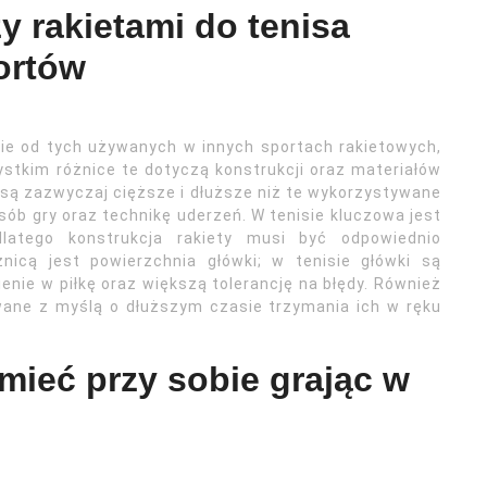
y rakietami do tenisa
ortów
ie od tych używanych w innych sportach rakietowych,
stkim różnice te dotyczą konstrukcji oraz materiałów
e są zazwyczaj cięższe i dłuższe niż te wykorzystywane
ób gry oraz technikę uderzeń. W tenisie kluczowa jest
latego konstrukcja rakiety musi być odpowiednio
icą jest powierzchnia główki; w tenisie główki są
enie w piłkę oraz większą tolerancję na błędy. Również
wane z myślą o dłuższym czasie trzymania ich w ręku
mieć przy sobie grając w