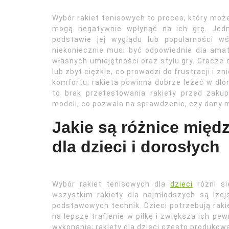
Wybór rakiet tenisowych to proces, który może
mogą negatywnie wpłynąć na ich grę. Jedn
podstawie jej wyglądu lub popularności wś
niekoniecznie musi być odpowiednie dla ama
własnych umiejętności oraz stylu gry. Gracze
lub zbyt ciężkie, co prowadzi do frustracji i z
komfortu; rakieta powinna dobrze leżeć w dło
to brak przetestowania rakiety przed zaku
modeli, co pozwala na sprawdzenie, czy dany
Jakie są różnice międ
dla dzieci i dorosłych
Wybór rakiet tenisowych dla
dzieci
różni si
wszystkim rakiety dla najmłodszych są lże
podstawowych technik. Dzieci potrzebują raki
na lepsze trafienie w piłkę i zwiększa ich pe
wykonania; rakiety dla dzieci często produkow