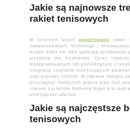
Jakie są najnowsze tr
rakiet tenisowych
W ostatnich latach
projektowanie
rakiet t
zaawansowanych technologii i innowacyjnyc
modeli, które nie tylko spełniają oczekiwania
przyjazne dla środowiska. Coraz części
biodegradowalnych lub pochodzących z recyk
integrację czujników monitorujących paramet
oraz poprawy techniki. W zakresie designu po
przyciągnąć młodszych graczy oraz tych pos
również systemów tłumienia drgań oraz popra
efektywność uderzeń.
Jakie są najczęstsze b
tenisowych