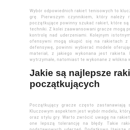
Wybór odpowiednich rakiet tenisowych to klu
grę. Pierwszym czynnikiem, który należy 
początkujące powinny szukać rakiet, które są 
techniki. Z kolei zaawansowani gracze mogą p
kontrolę nad uderzeniami. Kolejnym istotnym
ofensywni mogą skupić się na rakietach z
defensywę, powinni wybierać modele oferują
materiał, z jakiego wykonana jest rakieta.
wytrzymałe, natomiast te wykonane z włókna w
Jakie są najlepsze rak
początkujących
Początkujący gracze często zastanawiają si
Kluczowym aspektem jest wybór modelu, który
oraz stylu gry. Warto zwrócić uwagę na rakie
one lepszą tolerancję na błędy. Takie ra
podstawowych uderzeń. Dodatkowo lżejsze m