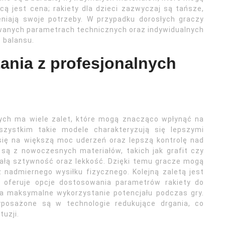
cą jest cena; rakiety dla dzieci zazwyczaj są tańsze,
niają swoje potrzeby. W przypadku dorosłych graczy
owanych parametrach technicznych oraz indywidualnych
 balansu.
tania z profesjonalnych
wych ma wiele zalet, które mogą znacząco wpłynąć na
szystkim takie modele charakteryzują się lepszymi
się na większą moc uderzeń oraz lepszą kontrolę nad
 są z nowoczesnych materiałów, takich jak grafit czy
ałą sztywność oraz lekkość. Dzięki temu gracze mogą
 nadmiernego wysiłku fizycznego. Kolejną zaletą jest
w oferuje opcje dostosowania parametrów rakiety do
na maksymalne wykorzystanie potencjału podczas gry.
posażone są w technologie redukujące drgania, co
tuzji.