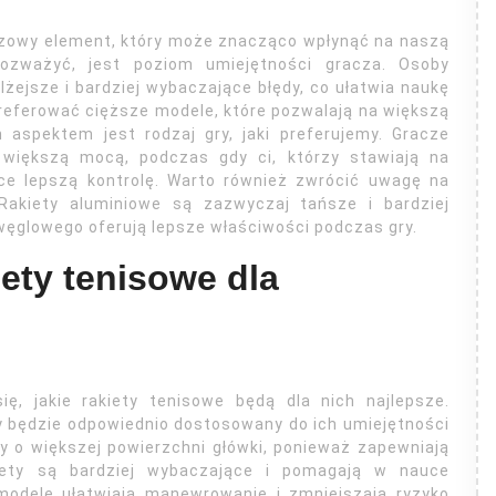
czowy element, który może znacząco wpłynąć na naszą
rozważyć, jest poziom umiejętności gracza. Osoby
lżejsze i bardziej wybaczające błędy, co ułatwia naukę
referować cięższe modele, które pozwalają na większą
 aspektem jest rodzaj gry, jaki preferujemy. Gracze
 większą mocą, podczas gdy ci, którzy stawiają na
ce lepszą kontrolę. Warto również zwrócić uwagę na
 Rakiety aluminiowe są zazwyczaj tańsze i bardziej
ęglowego oferują lepsze właściwości podczas gry.
iety tenisowe dla
ę, jakie rakiety tenisowe będą dla nich najlepsze.
 będzie odpowiednio dostosowany do ich umiejętności
ty o większej powierzchni główki, ponieważ zapewniają
kiety są bardziej wybaczające i pomagają w nauce
odele ułatwiają manewrowanie i zmniejszają ryzyko