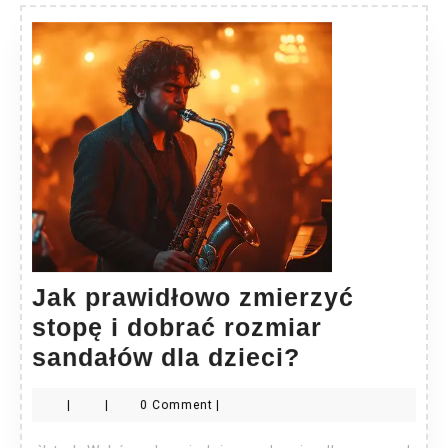
Jak prawidłowo zmierzyć
stopę i dobrać rozmiar
Jak
sandałów dla dzieci?
prawidłowo
|
|
0 Comment
|
zmierzyć
stopę