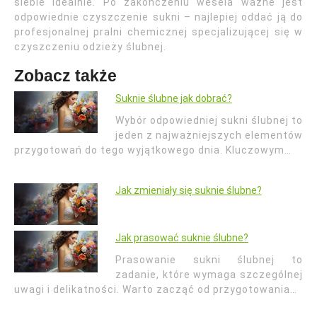
siebie idealnie. Po zakończeniu wesela ważne jest
odpowiednie czyszczenie sukni – najlepiej oddać ją do
profesjonalnej pralni chemicznej specjalizującej się w
czyszczeniu odzieży ślubnej.
Zobacz także
Suknie ślubne jak dobrać?
Wybór odpowiedniej sukni ślubnej to
jeden z najważniejszych elementów
przygotowań do tego wyjątkowego dnia. Kluczowym…
Jak zmieniały się suknie ślubne?
Jak prasować suknie ślubne?
Prasowanie sukni ślubnej to
zadanie, które wymaga szczególnej
uwagi i delikatności. Warto zacząć od przygotowania…