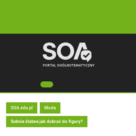
Skip
to
content
Open
Button
SOA.edu.pl
Moda
Suknie ślubne jak dobrać do figury?