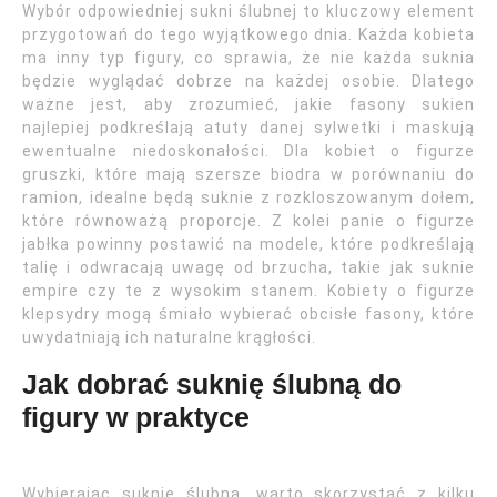
Wybór odpowiedniej sukni ślubnej to kluczowy element
przygotowań do tego wyjątkowego dnia. Każda kobieta
ma inny typ figury, co sprawia, że nie każda suknia
będzie wyglądać dobrze na każdej osobie. Dlatego
ważne jest, aby zrozumieć, jakie fasony sukien
najlepiej podkreślają atuty danej sylwetki i maskują
ewentualne niedoskonałości. Dla kobiet o figurze
gruszki, które mają szersze biodra w porównaniu do
ramion, idealne będą suknie z rozkloszowanym dołem,
które równoważą proporcje. Z kolei panie o figurze
jabłka powinny postawić na modele, które podkreślają
talię i odwracają uwagę od brzucha, takie jak suknie
empire czy te z wysokim stanem. Kobiety o figurze
klepsydry mogą śmiało wybierać obcisłe fasony, które
uwydatniają ich naturalne krągłości.
Jak dobrać suknię ślubną do
figury w praktyce
Wybierając suknię ślubną, warto skorzystać z kilku