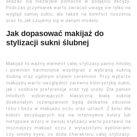
okazać się niezwykle pomocne w podjęciu decyzji.
Podczas przymiarek warto zwracać uwagę nie tylko na
wygląd samej sukni, ale także na komfort noszenia
oraz to, jak czujemy się w danym modelu.
Jak dopasować makijaż do
stylizacji sukni ślubnej
Makijaż to ważny element całej stylizacji panny młodej
i powinien harmonijnie współgrać z wybraną suknią
ślubną oraz ogólnym stylem ceremonii. Przy wyborze
makijażu warto uwzględnić zarówno kolorystykę sukni,
jak i osobiste preferencje oraz typ urody. Dla panien
młodych wybierających klasyczną białą suknię
doskonałym rozwiązaniem będą delikatne odcienie
różu i beżu w makijażu oczu oraz ustach. Z kolei dla
kobiet decydujących się na intensywne kolory lub
nietypowe wzory w swojej stylizacji warto postawić na
mocniejszy makijaż oczu z wyrazistymi eyelinerami
czy smoky eyes, co doda charakteru całej stylizacji.