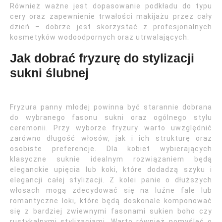
Również ważne jest dopasowanie podkładu do typu
cery oraz zapewnienie trwałości makijażu przez cały
dzień – dobrze jest skorzystać z profesjonalnych
kosmetyków wodoodpornych oraz utrwalających.
Jak dobrać fryzurę do stylizacji
sukni ślubnej
Fryzura panny młodej powinna być starannie dobrana
do wybranego fasonu sukni oraz ogólnego stylu
ceremonii. Przy wyborze fryzury warto uwzględnić
zarówno długość włosów, jak i ich strukturę oraz
osobiste preferencje. Dla kobiet wybierających
klasyczne suknie idealnym rozwiązaniem będą
eleganckie upięcia lub koki, które dodadzą szyku i
elegancji całej stylizacji. Z kolei panie o dłuższych
włosach mogą zdecydować się na luźne fale lub
romantyczne loki, które będą doskonale komponować
się z bardziej zwiewnymi fasonami sukien boho czy
rustykalnymi stylizacjami. Warto również pomyśleć o