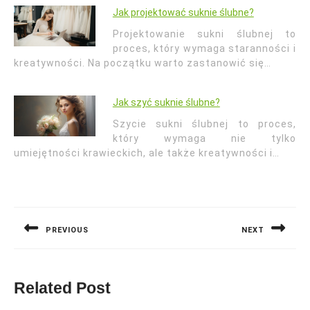
Jak projektować suknie ślubne?
Projektowanie sukni ślubnej to
proces, który wymaga staranności i
kreatywności. Na początku warto zastanowić się…
Jak szyć suknie ślubne?
Szycie sukni ślubnej to proces,
który wymaga nie tylko
umiejętności krawieckich, ale także kreatywności i…
Nawigacja
wpisu
PREVIOUS
NEXT
Previous
Next
post:
post:
Related Post