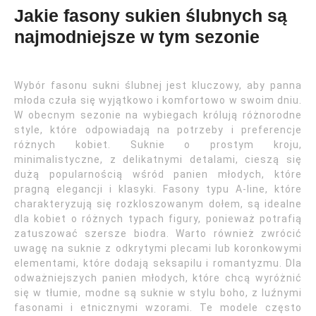
Jakie fasony sukien ślubnych są
najmodniejsze w tym sezonie
Wybór fasonu sukni ślubnej jest kluczowy, aby panna
młoda czuła się wyjątkowo i komfortowo w swoim dniu.
W obecnym sezonie na wybiegach królują różnorodne
style, które odpowiadają na potrzeby i preferencje
różnych kobiet. Suknie o prostym kroju,
minimalistyczne, z delikatnymi detalami, cieszą się
dużą popularnością wśród panien młodych, które
pragną elegancji i klasyki. Fasony typu A-line, które
charakteryzują się rozkloszowanym dołem, są idealne
dla kobiet o różnych typach figury, ponieważ potrafią
zatuszować szersze biodra. Warto również zwrócić
uwagę na suknie z odkrytymi plecami lub koronkowymi
elementami, które dodają seksapilu i romantyzmu. Dla
odważniejszych panien młodych, które chcą wyróżnić
się w tłumie, modne są suknie w stylu boho, z luźnymi
fasonami i etnicznymi wzorami. Te modele często