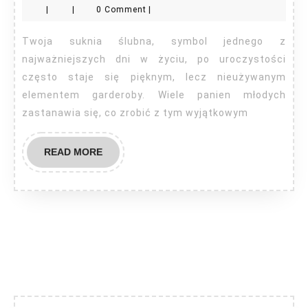
|
|
0 Comment
|
gdzie
sprzedać?
Twoja suknia ślubna, symbol jednego z
najważniejszych dni w życiu, po uroczystości
często staje się pięknym, lecz nieużywanym
elementem garderoby. Wiele panien młodych
zastanawia się, co zrobić z tym wyjątkowym
READ
READ MORE
MORE