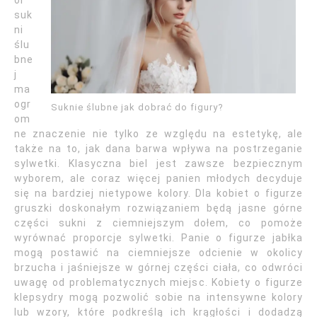
or
suk
ni
ślu
bne
j
ma
ogr
Suknie ślubne jak dobrać do figury?
om
ne znaczenie nie tylko ze względu na estetykę, ale
także na to, jak dana barwa wpływa na postrzeganie
sylwetki. Klasyczna biel jest zawsze bezpiecznym
wyborem, ale coraz więcej panien młodych decyduje
się na bardziej nietypowe kolory. Dla kobiet o figurze
gruszki doskonałym rozwiązaniem będą jasne górne
części sukni z ciemniejszym dołem, co pomoże
wyrównać proporcje sylwetki. Panie o figurze jabłka
mogą postawić na ciemniejsze odcienie w okolicy
brzucha i jaśniejsze w górnej części ciała, co odwróci
uwagę od problematycznych miejsc. Kobiety o figurze
klepsydry mogą pozwolić sobie na intensywne kolory
lub wzory, które podkreślą ich krągłości i dodadzą