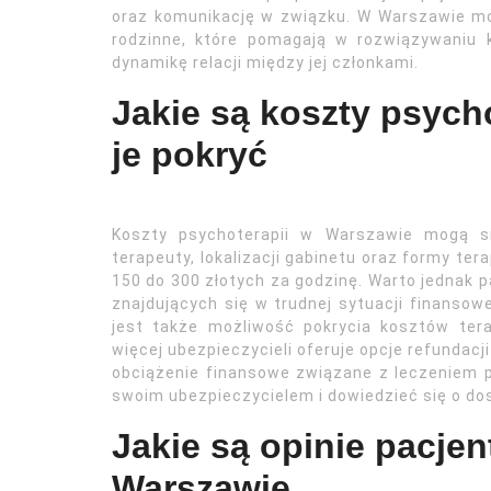
oraz komunikację w związku. W Warszawie mo
rodzinne, które pomagają w rozwiązywaniu 
dynamikę relacji między jej członkami.
Jakie są koszty psycho
je pokryć
Koszty psychoterapii w Warszawie mogą si
terapeuty, lokalizacji gabinetu oraz formy ter
150 do 300 złotych za godzinę. Warto jednak pa
znajdujących się w trudnej sytuacji finansowe
jest także możliwość pokrycia kosztów ter
więcej ubezpieczycieli oferuje opcje refundac
obciążenie finansowe związane z leczeniem 
swoim ubezpieczycielem i dowiedzieć się o d
Jakie są opinie pacje
Warszawie