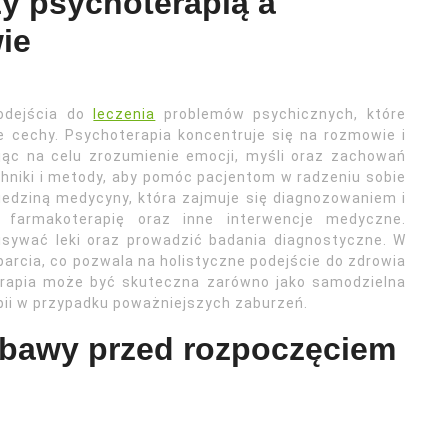
zy psychoterapią a
ie
podejścia do
leczenia
problemów psychicznych, które
e cechy. Psychoterapia koncentruje się na rozmowie i
jąc na celu zrozumienie emocji, myśli oraz zachowań
hniki i metody, aby pomóc pacjentom w radzeniu sobie
dziedziną medycyny, która zajmuje się diagnozowaniem i
 farmakoterapię oraz inne interwencje medyczne.
isywać leki oraz prowadzić badania diagnostyczne. W
arcia, co pozwala na holistyczne podejście do zdrowia
erapia może być skuteczna zarówno jako samodzielna
apii w przypadku poważniejszych zaburzeń.
 obawy przed rozpoczęciem