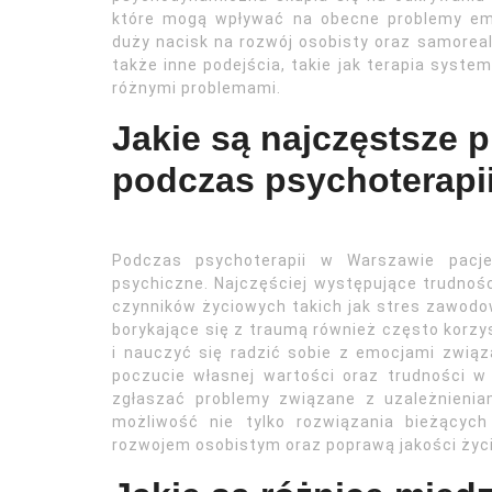
które mogą wpływać na obecne problemy emo
duży nacisk na rozwój osobisty oraz samoreal
także inne podejścia, takie jak terapia syst
różnymi problemami.
Jakie są najczęstsze 
podczas psychoterapi
Podczas psychoterapii w Warszawie pacje
psychiczne. Najczęściej występujące trudnośc
czynników życiowych takich jak stres zawodo
borykające się z traumą również często korzy
i nauczyć się radzić sobie z emocjami związ
poczucie własnej wartości oraz trudności w
zgłaszać problemy związane z uzależnienia
możliwość nie tylko rozwiązania bieżącyc
rozwojem osobistym oraz poprawą jakości życi