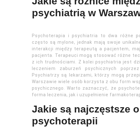
Jakie są różnice międ
psychiatrią w Warszaw
Psychoterapia i psychiatria to dwa różne 
często są mylone, jednak mają swoje unikaln
interakcji między terapeutą a pacjentem, ma
pacjenta. Terapeuci mogą stosować różne tec
z ich trudnościami. Z kolei psychiatria jest 
leczeniem zaburzeń psychicznych poprzez
Psychiatrzy są lekarzami, którzy mogą przep
Warszawie wiele osób korzysta z obu form wsp
psychicznego. Warto zaznaczyć, że psychot
forma leczenia, jak i uzupełnienie farmakoter
Jakie są najczęstsze
psychoterapii