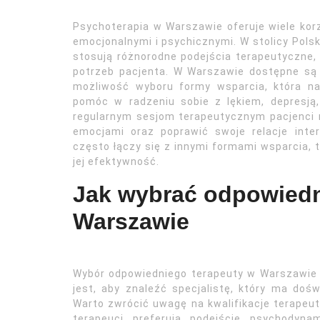
Psychoterapia w Warszawie oferuje wiele kor
emocjonalnymi i psychicznymi. W stolicy Polsk
stosują różnorodne podejścia terapeutyczne,
potrzeb pacjenta. W Warszawie dostępne są z
możliwość wyboru formy wsparcia, która na
pomóc w radzeniu sobie z lękiem, depresją,
regularnym sesjom terapeutycznym pacjenci m
emocjami oraz poprawić swoje relacje inte
często łączy się z innymi formami wsparcia, t
jej efektywność.
Jak wybrać odpowiedn
Warszawie
Wybór odpowiedniego terapeuty w Warszawie j
jest, aby znaleźć specjalistę, który ma doś
Warto zwrócić uwagę na kwalifikacje terapeut
terapeuci preferują podejście psychodyna