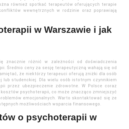
żna również spotkać terapeutów oferujących terapie
konfliktów wewnętrznych w rodzinie oraz poprawiają
terapii w Warszawie i jak
ę znacznie różnić w zależności od doświadczenia
apii. Średnio ceny za sesję terapeutyczną wahają się od
miętać, że niektórzy terapeuci oferują zniżki dla osób
j lub studenckiej. Dla wielu osób istotnym czynnikiem
apii przez ubezpieczenie zdrowotne. W Polsce coraz
ji kosztów psychoterapii, co może znacząco zmniejszyć
problemów emocjonalnych. Warto skontaktować się ze
ostępnych możliwościach wsparcia finansowego.
ntów o psychoterapii w