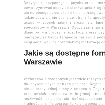
Decyzja o rozpoczęciu psychoterapii m
powstrzymywać osoby od skorzystania z tej fo
się na obcego człowieka i dzieleniem się swo
ludzie obawiają się oceny ze strony terapeuty
uczuć w sposób jasny i zrozumiały. Inne
specjalistów w Warszawie. Osoby zastanawiają
długo potrwa proces terapeutyczny oraz czy 
pamiętać, że każdy terapeuta ma swoje podej
sesji odczuwa ulgę oraz większą motywację do 
Jakie są dostępne for
Warszawie
W Warszawie dostępnych jest wiele różnych fo
do indywidualnych potrzeb pacjenta. Najpopula
się na pracy jednej osoby z terapeutą. Tego 
oraz swoich problemów w intymnej atmosfe
możliwość dzielenia się doświadczeniami
trudnościami. Terapia par to kolejna opcja dl