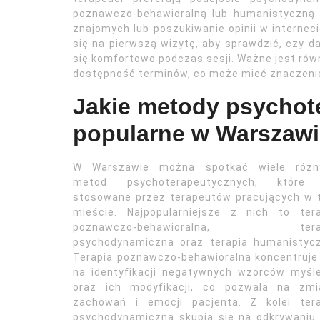
poznawczo-behawioralną lub humanistyczną.
znajomych lub poszukiwanie opinii w internec
się na pierwszą wizytę, aby sprawdzić, czy d
się komfortowo podczas sesji. Ważne jest równ
dostępność terminów, co może mieć znaczenie 
Jakie metody psychot
popularne w Warszawi
W Warszawie można spotkać wiele różn
metod psychoterapeutycznych, które
stosowane przez terapeutów pracujących w 
mieście. Najpopularniejsze z nich to tera
poznawczo-behawioralna, tera
psychodynamiczna oraz terapia humanistycz
Terapia poznawczo-behawioralna koncentruje
na identyfikacji negatywnych wzorców myśl
oraz ich modyfikacji, co pozwala na zmi
zachowań i emocji pacjenta. Z kolei tera
psychodynamiczna skupia się na odkrywaniu