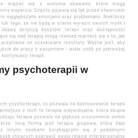
oże wiązać się z wieloma obawami, które mogą
rmy wsparcia. Często pojawia się lęk przed otwarciem
imi najgłębszymi emocjami oraz problemami. Niektórzy
 lub tego, że nie będą w stanie wyrazić swoich myśli i
 obawy dotyczą kosztów terapii oraz dostępności
ce się nad terapią mogą również martwić się o to, jak
przyniesie on oczekiwane rezultaty. Ważne jest, aby
ście do pracy z pacjentem i wiele osób po pierwszej
kontynuacji terapii.
my psychoterapii w
rm psychoterapii, co pozwala na dostosowanie terapii
rniejsze z nich to terapia indywidualna, która skupia
rodzaju terapia pozwala na głębsze zrozumienie siebie
rze. Inną formą jest terapia grupowa, która daje
 z innymi osobami borykającymi się z podobnymi
a osób chcących poprawić swoje relacje interpersonalne