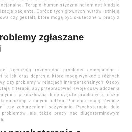
cjonalne. Terapia humanistyczna natomiast kładzie
izację pacjenta. Oprócz tych głównych nurtów istnieją
emowa czy gestalt, które mogą być skuteczne w pracy z
problemy zgłaszane
i
nci zgłaszają różnorodne problemy emocjonalne i
i to lęki oraz depresja, które mogą wynikać z różnych
wy czy problemy w relacjach interpersonalnych. Osoby
stają z terapii, aby przepracować swoje doświadczenia
anymi z przeszłością. Inne częste problemy to niskie
 komunikacji z innymi ludźmi. Pacjenci mogą również
mi czy zaburzeniami odżywiania. Psychoterapia daje
h problemów, ale także pracy nad długoterminowym
a.