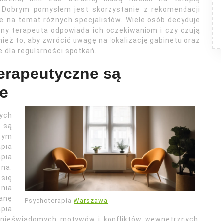
 Dobrym pomysłem jest skorzystanie z rekomendacji
ie na temat różnych specjalistów. Wiele osób decyduje
any terapeuta odpowiada ich oczekiwaniom i czy czują
ież to, aby zwrócić uwagę na lokalizację gabinetu oraz
dla regularności spotkań.
erapeutyczne są
e
ych
 są
tym
pia
pia
na.
 się
enia
anę
Psychoterapia
Warszawa
pia
 nieświadomych motywów i konfliktów wewnętrznych,