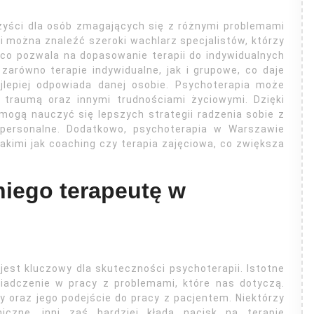
zyści dla osób zmagających się z różnymi problemami
i można znaleźć szeroki wachlarz specjalistów, którzy
 co pozwala na dopasowanie terapii do indywidualnych
arówno terapie indywidualne, jak i grupowe, co daje
jlepiej odpowiada danej osobie. Psychoterapia może
 traumą oraz innymi trudnościami życiowymi. Dzięki
ogą nauczyć się lepszych strategii radzenia sobie z
rpersonalne. Dodatkowo, psychoterapia w Warszawie
akimi jak coaching czy terapia zajęciowa, co zwiększa
iego terapeutę w
est kluczowy dla skuteczności psychoterapii. Istotne
wiadczenie w pracy z problemami, które nas dotyczą.
y oraz jego podejście do pracy z pacjentem. Niektórzy
miczne, inni zaś bardziej kładą nacisk na terapię