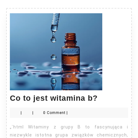
Co
Co to jest witamina b?
to
|
|
0 Comment
|
jest
witamina
„`html Witaminy z grupy B to fascynująca i
b?
niezwykle istotna grupa związków chemicznych,