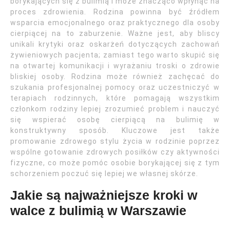
borykających się z bulimią i może znacząco wpłynąć na
proces zdrowienia. Rodzina powinna być źródłem
wsparcia emocjonalnego oraz praktycznego dla osoby
cierpiącej na to zaburzenie. Ważne jest, aby bliscy
unikali krytyki oraz oskarżeń dotyczących zachowań
żywieniowych pacjenta; zamiast tego warto skupić się
na otwartej komunikacji i wyrażaniu troski o zdrowie
bliskiej osoby. Rodzina może również zachęcać do
szukania profesjonalnej pomocy oraz uczestniczyć w
terapiach rodzinnych, które pomagają wszystkim
członkom rodziny lepiej zrozumieć problem i nauczyć
się wspierać osobę cierpiącą na bulimię w
konstruktywny sposób. Kluczowe jest także
promowanie zdrowego stylu życia w rodzinie poprzez
wspólne gotowanie zdrowych posiłków czy aktywności
fizyczne, co może pomóc osobie borykającej się z tym
schorzeniem poczuć się lepiej we własnej skórze.
Jakie są najważniejsze kroki w
walce z bulimią w Warszawie