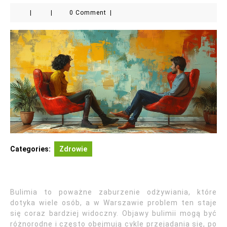
|
|
0 Comment
|
Categories:
Zdrowie
Bulimia to poważne zaburzenie odżywiania, które
dotyka wiele osób, a w Warszawie problem ten staje
się coraz bardziej widoczny. Objawy bulimii mogą być
różnorodne i często obejmują cykle przejadania się, po