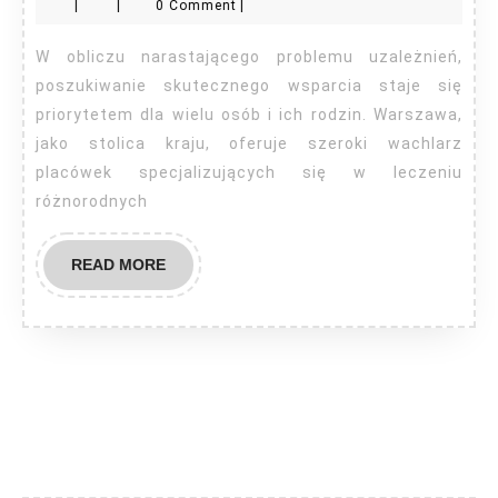
|
|
0 Comment
|
uzależnień
Warszawa
W obliczu narastającego problemu uzależnień,
poszukiwanie skutecznego wsparcia staje się
priorytetem dla wielu osób i ich rodzin. Warszawa,
jako stolica kraju, oferuje szeroki wachlarz
placówek specjalizujących się w leczeniu
różnorodnych
READ
READ MORE
MORE