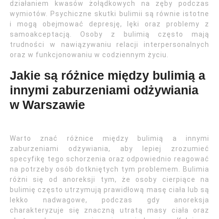
działaniem kwasów żołądkowych na zęby podczas
wymiotów. Psychiczne skutki bulimii są równie istotne
i mogą obejmować depresję, lęki oraz problemy z
samoakceptacją. Osoby z bulimią często mają
trudności w nawiązywaniu relacji interpersonalnych
oraz w funkcjonowaniu w codziennym życiu.
Jakie są różnice między bulimią a
innymi zaburzeniami odżywiania
w Warszawie
Warto znać różnice między bulimią a innymi
zaburzeniami odżywiania, aby lepiej zrozumieć
specyfikę tego schorzenia oraz odpowiednio reagować
na potrzeby osób dotkniętych tym problemem. Bulimia
różni się od anoreksji tym, że osoby cierpiące na
bulimię często utrzymują prawidłową masę ciała lub są
lekko nadwagowe, podczas gdy anoreksja
charakteryzuje się znaczną utratą masy ciała oraz