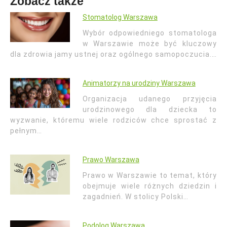
Zobacz także
Stomatolog Warszawa
Wybór odpowiedniego stomatologa
w Warszawie może być kluczowy
dla zdrowia jamy ustnej oraz ogólnego samopoczucia.…
Animatorzy na urodziny Warszawa
Organizacja udanego przyjęcia
urodzinowego dla dziecka to
wyzwanie, któremu wiele rodziców chce sprostać z
pełnym…
Prawo Warszawa
Prawo w Warszawie to temat, który
obejmuje wiele różnych dziedzin i
zagadnień. W stolicy Polski…
Podolog Warszawa