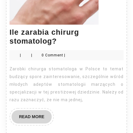
Ile zarabia chirurg
Ile
stomatolog?
zarabia
|
|
0 Comment
|
chirurg
stomatolog?
Zarobki chirurga stomatologa w Polsce to temat
budzący spore zainteresowanie, szczególnie wśród
młodych adeptów stomatologii marzących o
specjalizacji w tej prestiżowej dziedzinie. Należy od
razu zaznaczyć, że nie ma jednej,
READ
READ MORE
MORE