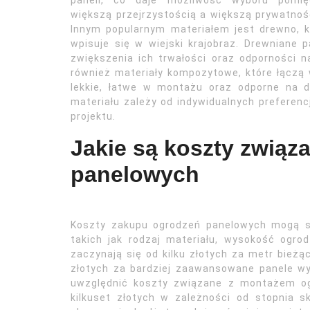
paneli, co daje możliwość wyboru pomię
większą przejrzystością a większą prywatnoś
Innym popularnym materiałem jest drewno, k
wpisuje się w wiejski krajobraz. Drewnian
zwiększenia ich trwałości oraz odporności n
również materiały kompozytowe, które łączą w
lekkie, łatwe w montażu oraz odporne na dz
materiału zależy od indywidualnych preferen
projektu.
Jakie są koszty zwią
panelowych
Koszty zakupu ogrodzeń panelowych mogą si
takich jak rodzaj materiału, wysokość ogrod
zaczynają się od kilku złotych za metr bieżą
złotych za bardziej zaawansowane panele 
uwzględnić koszty związane z montażem ogr
kilkuset złotych w zależności od stopnia sko