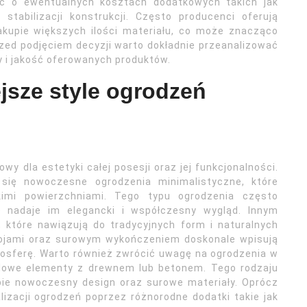
ać o ewentualnych kosztach dodatkowych takich jak
tabilizacji konstrukcji. Często producenci oferują
akupie większych ilości materiału, co może znacząco
rzed podjęciem decyzji warto dokładnie przeanalizować
 i jakość oferowanych produktów.
ejsze style ogrodzeń
y dla estetyki całej posesji oraz jej funkcjonalności.
 się nowoczesne ogrodzenia minimalistyczne, które
dkimi powierzchniami. Tego typu ogrodzenia często
nadaje im elegancki i współczesny wygląd. Innym
 które nawiązują do tradycyjnych form i naturalnych
łojami oraz surowym wykończeniem doskonale wpisują
tmosferę. Warto również zwrócić uwagę na ogrodzenia w
talowe elementy z drewnem lub betonem. Tego rodzaju
bie nowoczesny design oraz surowe materiały. Oprócz
lizacji ogrodzeń poprzez różnorodne dodatki takie jak