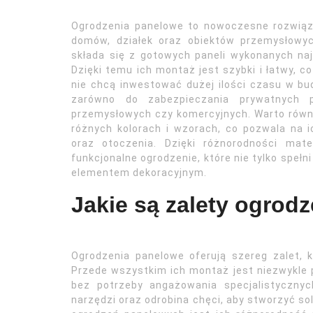
Ogrodzenia panelowe to nowoczesne rozwiązan
domów, działek oraz obiektów przemysłowych
składa się z gotowych paneli wykonanych na
Dzięki temu ich montaż jest szybki i łatwy, c
nie chcą inwestować dużej ilości czasu w b
zarówno do zabezpieczania prywatnych p
przemysłowych czy komercyjnych. Warto równ
różnych kolorach i wzorach, co pozwala na 
oraz otoczenia. Dzięki różnorodności mat
funkcjonalne ogrodzenie, które nie tylko spełn
elementem dekoracyjnym.
Jakie są zalety ogrod
Ogrodzenia panelowe oferują szereg zalet, 
Przede wszystkim ich montaż jest niezwykle p
bez potrzeby angażowania specjalistyczny
narzędzi oraz odrobina chęci, aby stworzyć so