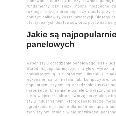
planowaniu budżetu należy również pamięt
fundamenty czy słupki nośne niezbędne do s
różnego rodzaju promocje czy rabaty przy z
obniżyć całkowity koszt inwestycji. Dlatego p
oferty różnych dostawców oraz porównać ceny
Jakie są najpopularni
panelowych
Wybór stylu ogrodzenia panelowego jest kluczow
Wśród najpopularniejszych stylów wyróżnia
charakteryzują się prostymi liniami i gła
wykonane są z metalu lub kompozytów, co 
popularnym stylem są ogrodzenia rustykalne,
materiałów. Drewniane panele z wyraźnymi s
się w wiejski krajobraz, tworząc przytulną a
stylu industrialnym, które często łączą me
ogrodzenia są idealne dla osób ceniących so
tych stylów istnieje wiele możliwości persona