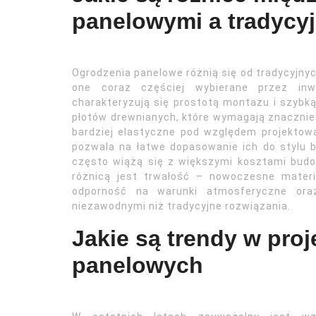
panelowymi a tradycy
Ogrodzenia panelowe różnią się od tradycyjny
one coraz częściej wybierane przez inw
charakteryzują się prostotą montażu i szybk
płotów drewnianych, które wymagają znacznie 
bardziej elastyczne pod względem projektow
pozwala na łatwe dopasowanie ich do stylu b
często wiążą się z większymi kosztami budow
różnicą jest trwałość – nowoczesne materi
odporność na warunki atmosferyczne oraz
niezawodnymi niż tradycyjne rozwiązania.
Jakie są trendy w pro
panelowych