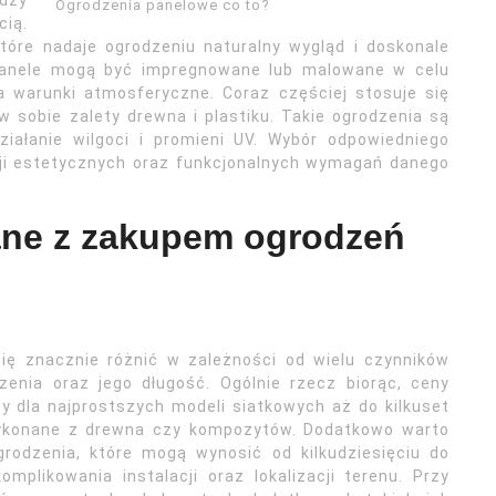
dzy
Ogrodzenia panelowe co to?
cią.
tóre nadaje ogrodzeniu naturalny wygląd i doskonale
e panele mogą być impregnowane lub malowane w celu
a warunki atmosferyczne. Coraz częściej stosuje się
 sobie zalety drewna i plastiku. Takie ogrodzenia są
iałanie wilgoci i promieni UV. Wybór odpowiedniego
cji estetycznych oraz funkcjonalnych wymagań danego
zane z zakupem ogrodzeń
ę znacznie różnić w zależności od wielu czynników
zenia oraz jego długość. Ogólnie rzecz biorąc, ceny
cy dla najprostszych modeli siatkowych aż do kilkuset
wykonane z drewna czy kompozytów. Dodatkowo warto
odzenia, które mogą wynosić od kilkudziesięciu do
mplikowania instalacji oraz lokalizacji terenu. Przy