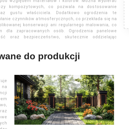
 pod względem materiałów i kolorów. Można wybierać
 czy kompozytowych, co pozwala na dostosowanie
raz gustu właściciela. Dodatkowo ogrodzenia te
ałanie czynników atmosferycznych, co przekłada się na
likowanej konserwacji ani regularnego malowania, co
em dla zapracowanych osób. Ogrodzenia panelowe
ść oraz bezpieczeństwo, skutecznie oddzielając
ywane do produkcji
uje
 na
ncji
łem
wo,
oraz
owe
ych