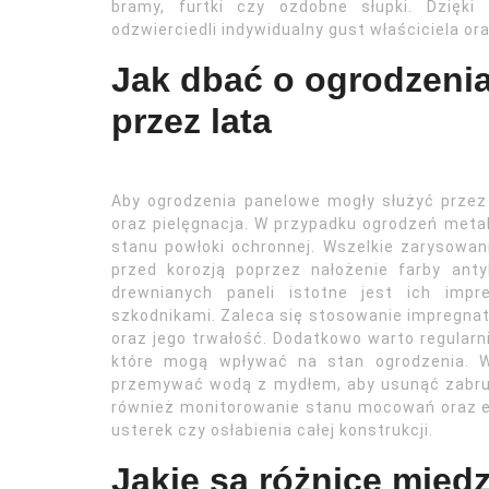
bramy, furtki czy ozdobne słupki. Dzięki
odzwierciedli indywidualny gust właściciela o
Jak dbać o ogrodzenia
przez lata
Aby ogrodzenia panelowe mogły służyć przez 
oraz pielęgnacja. W przypadku ogrodzeń met
stanu powłoki ochronnej. Wszelkie zarysowa
przed korozją poprzez nałożenie farby anty
drewnianych paneli istotne jest ich impr
szkodnikami. Zaleca się stosowanie impregnat
oraz jego trwałość. Dodatkowo warto regularni
które mogą wpływać na stan ogrodzenia. 
przemywać wodą z mydłem, aby usunąć zabrud
również monitorowanie stanu mocowań oraz e
usterek czy osłabienia całej konstrukcji.
Jakie są różnice międ