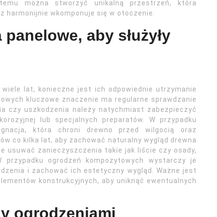
 temu można stworzyć unikalną przestrzeń, która
raz harmonijnie wkomponuje się w otoczenie.
 panelowe, aby służyły
wiele lat, konieczne jest ich odpowiednie utrzymanie
alowych kluczowe znaczenie ma regularne sprawdzanie
nia czy uszkodzenia należy natychmiast zabezpieczyć
korozyjnej lub specjalnych preparatów. W przypadku
egnacja, która chroni drewno przed wilgocią oraz
ów co kilka lat, aby zachować naturalny wygląd drewna
e usuwać zanieczyszczenia takie jak liście czy osady,
W przypadku ogrodzeń kompozytowych wystarczy je
zenia i zachować ich estetyczny wygląd. Ważne jest
lementów konstrukcyjnych, aby uniknąć ewentualnych
zy ogrodzeniami