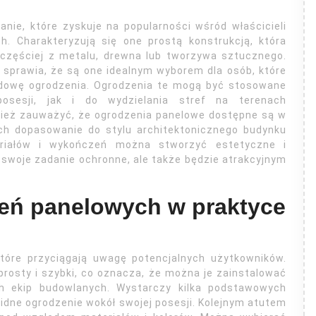
ie, które zyskuje na popularności wśród właścicieli
. Charakteryzują się one prostą konstrukcją, która
jczęściej z metalu, drewna lub tworzywa sztucznego.
o sprawia, że są one idealnym wyborem dla osób, które
udowę ogrodzenia. Ogrodzenia te mogą być stosowane
osesji, jak i do wydzielania stref na terenach
ież zauważyć, że ogrodzenia panelowe dostępne są w
ich dopasowanie do stylu architektonicznego budynku
eriałów i wykończeń można stworzyć estetyczne i
i swoje zadanie ochronne, ale także będzie atrakcyjnym
zeń panelowych w praktyce
które przyciągają uwagę potencjalnych użytkowników.
rosty i szybki, co oznacza, że można je zainstalować
ch ekip budowlanych. Wystarczy kilka podstawowych
lidne ogrodzenie wokół swojej posesji. Kolejnym atutem