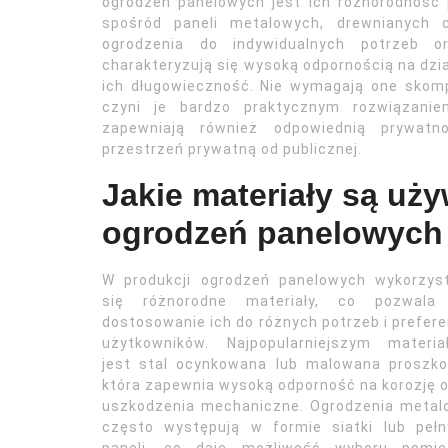
ogrodzeń panelowych jest ich różnorodność
spośród paneli metalowych, drewnianych
ogrodzenia do indywidualnych potrzeb o
charakteryzują się wysoką odpornością na dzi
ich długowieczność. Nie wymagają one skomp
czyni je bardzo praktycznym rozwiązani
zapewniają również odpowiednią prywatno
przestrzeń prywatną od publicznej.
Jakie materiały są uż
ogrodzeń panelowych
W produkcji ogrodzeń panelowych wykorzyst
się różnorodne materiały, co pozwala
dostosowanie ich do różnych potrzeb i prefere
użytkowników. Najpopularniejszym materia
jest stal ocynkowana lub malowana proszko
która zapewnia wysoką odporność na korozję 
uszkodzenia mechaniczne. Ogrodzenia metal
często występują w formie siatki lub pełn