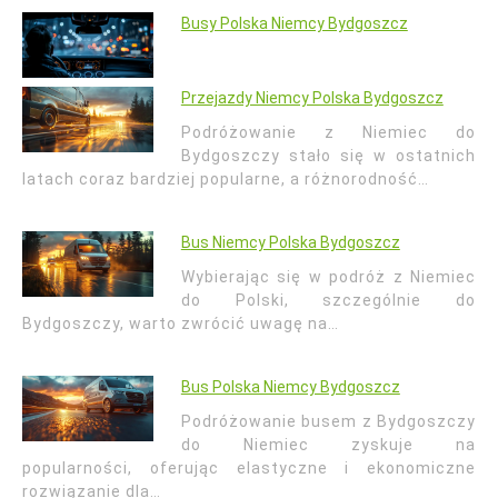
Busy Polska Niemcy Bydgoszcz
Przejazdy Niemcy Polska Bydgoszcz
Podróżowanie z Niemiec do
Bydgoszczy stało się w ostatnich
latach coraz bardziej popularne, a różnorodność…
Bus Niemcy Polska Bydgoszcz
Wybierając się w podróż z Niemiec
do Polski, szczególnie do
Bydgoszczy, warto zwrócić uwagę na…
Bus Polska Niemcy Bydgoszcz
Podróżowanie busem z Bydgoszczy
do Niemiec zyskuje na
popularności, oferując elastyczne i ekonomiczne
rozwiązanie dla…