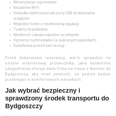
Klimatyzacja i ogrzewanie.
Bezpłatne Wi-Fi.
Gniazdka elektryczne lub porty USB do ładowania
urządzeń.
Wygodne fotele z możliwością regulacji.
Toalety na pokładzie.
Możliwość zakupu napojów i przekąsek.
Systemy multimedialne (w wybranych pojazdach).
Dodatkowa przestrzeń na nogi.
Przed dokonaniem rezerwacji, warto sprawdzić na
stronie internetowej przewoźnika, jakie konkretnie
udogodnienia oferuje dana firma na trasie z Niemiec do
Bydgoszczy, aby mieć pewność, że podróż będzie
przebiegać w komfortowych warunkach.
Jak wybrać bezpieczny i
sprawdzony środek transportu do
Bydgoszczy