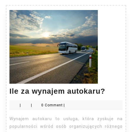
Ile
Ile za wynajem autokaru?
za
|
|
0 Comment
|
wynaj
autoka
Wynajem autokaru to usługa, która zyskuje na
popularności wśród osób organizujących różnego