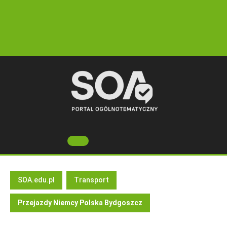
Skip
to
content
Open
Button
SOA.edu.pl
Transport
Przejazdy Niemcy Polska Bydgoszcz