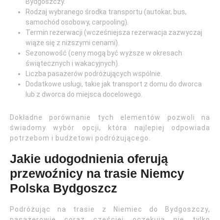
Bydgoszczy.
Rodzaj wybranego środka transportu (autokar, bus,
samochód osobowy, carpooling).
Termin rezerwacji (wcześniejsza rezerwacja zazwyczaj
wiąże się z niższymi cenami).
Sezonowość (ceny mogą być wyższe w okresach
świątecznych i wakacyjnych).
Liczba pasażerów podróżujących wspólnie.
Dodatkowe usługi, takie jak transport z domu do dworca
lub z dworca do miejsca docelowego.
Dokładne porównanie tych elementów pozwoli na
świadomy wybór opcji, która najlepiej odpowiada
potrzebom i budżetowi podróżującego.
Jakie udogodnienia oferują
przewoźnicy na trasie Niemcy
Polska Bydgoszcz
Podróżując na trasie z Niemiec do Bydgoszczy,
pasażerowie coraz częściej oczekują nie tylko