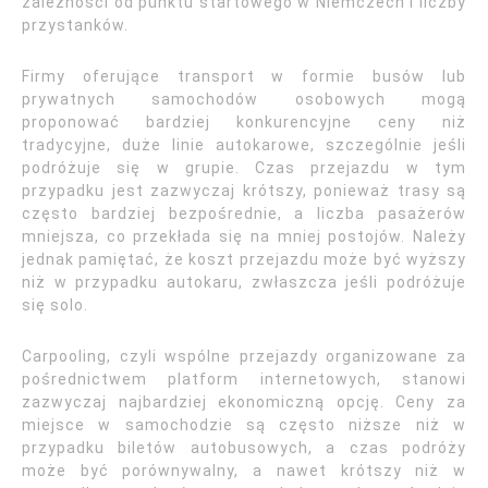
zależności od punktu startowego w Niemczech i liczby
przystanków.
Firmy oferujące transport w formie busów lub
prywatnych samochodów osobowych mogą
proponować bardziej konkurencyjne ceny niż
tradycyjne, duże linie autokarowe, szczególnie jeśli
podróżuje się w grupie. Czas przejazdu w tym
przypadku jest zazwyczaj krótszy, ponieważ trasy są
często bardziej bezpośrednie, a liczba pasażerów
mniejsza, co przekłada się na mniej postojów. Należy
jednak pamiętać, że koszt przejazdu może być wyższy
niż w przypadku autokaru, zwłaszcza jeśli podróżuje
się solo.
Carpooling, czyli wspólne przejazdy organizowane za
pośrednictwem platform internetowych, stanowi
zazwyczaj najbardziej ekonomiczną opcję. Ceny za
miejsce w samochodzie są często niższe niż w
przypadku biletów autobusowych, a czas podróży
może być porównywalny, a nawet krótszy niż w