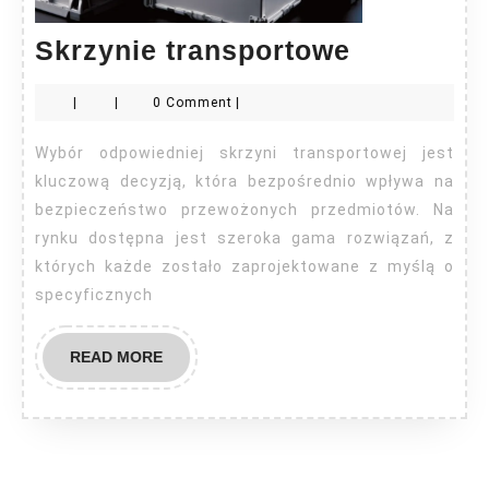
Skrzynie
Skrzynie transportowe
transport
|
|
0 Comment
|
Wybór odpowiedniej skrzyni transportowej jest
kluczową decyzją, która bezpośrednio wpływa na
bezpieczeństwo przewożonych przedmiotów. Na
rynku dostępna jest szeroka gama rozwiązań, z
których każde zostało zaprojektowane z myślą o
specyficznych
READ
READ MORE
MORE