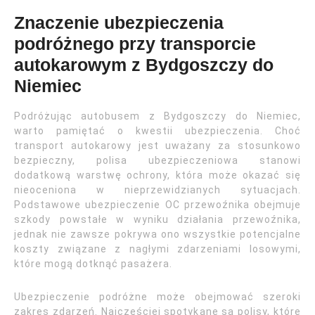
Znaczenie ubezpieczenia
podróżnego przy transporcie
autokarowym z Bydgoszczy do
Niemiec
Podróżując autobusem z Bydgoszczy do Niemiec,
warto pamiętać o kwestii ubezpieczenia. Choć
transport autokarowy jest uważany za stosunkowo
bezpieczny, polisa ubezpieczeniowa stanowi
dodatkową warstwę ochrony, która może okazać się
nieoceniona w nieprzewidzianych sytuacjach.
Podstawowe ubezpieczenie OC przewoźnika obejmuje
szkody powstałe w wyniku działania przewoźnika,
jednak nie zawsze pokrywa ono wszystkie potencjalne
koszty związane z nagłymi zdarzeniami losowymi,
które mogą dotknąć pasażera.
Ubezpieczenie podróżne może obejmować szeroki
zakres zdarzeń. Najczęściej spotykane są polisy, które