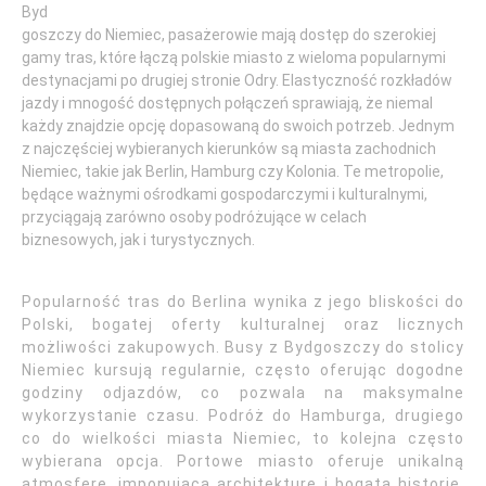
Byd
goszczy do Niemiec, pasażerowie mają dostęp do szerokiej
gamy tras, które łączą polskie miasto z wieloma popularnymi
destynacjami po drugiej stronie Odry. Elastyczność rozkładów
jazdy i mnogość dostępnych połączeń sprawiają, że niemal
każdy znajdzie opcję dopasowaną do swoich potrzeb. Jednym
z najczęściej wybieranych kierunków są miasta zachodnich
Niemiec, takie jak Berlin, Hamburg czy Kolonia. Te metropolie,
będące ważnymi ośrodkami gospodarczymi i kulturalnymi,
przyciągają zarówno osoby podróżujące w celach
biznesowych, jak i turystycznych.
Popularność tras do Berlina wynika z jego bliskości do
Polski, bogatej oferty kulturalnej oraz licznych
możliwości zakupowych. Busy z Bydgoszczy do stolicy
Niemiec kursują regularnie, często oferując dogodne
godziny odjazdów, co pozwala na maksymalne
wykorzystanie czasu. Podróż do Hamburga, drugiego
co do wielkości miasta Niemiec, to kolejna często
wybierana opcja. Portowe miasto oferuje unikalną
atmosferę, imponującą architekturę i bogatą historię.