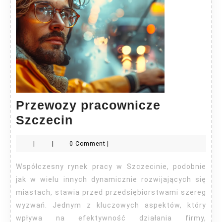
Przewozy pracownicze
Przewozy
Szczecin
pracownicze
|
|
0 Comment
|
Szczecin
Współczesny rynek pracy w Szczecinie, podobnie
jak w wielu innych dynamicznie rozwijających się
miastach, stawia przed przedsiębiorstwami szereg
wyzwań. Jednym z kluczowych aspektów, który
wpływa na efektywność działania firmy,