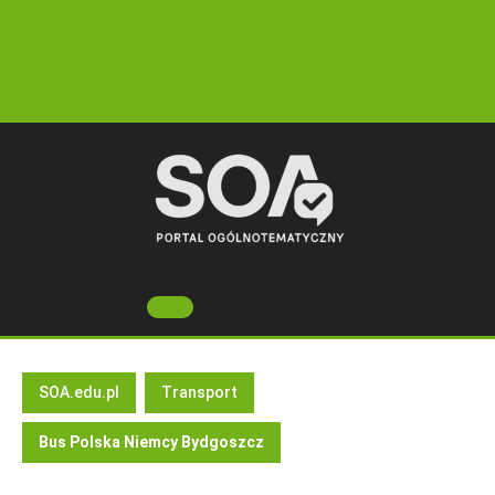
Skip
to
content
Open
Button
SOA.edu.pl
Transport
Bus Polska Niemcy Bydgoszcz