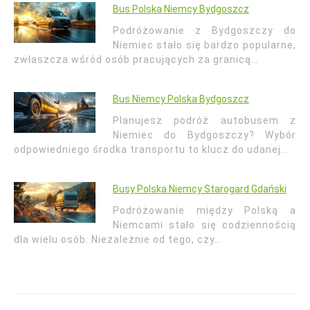
Bus Polska Niemcy Bydgoszcz
Podróżowanie z Bydgoszczy do
Niemiec stało się bardzo popularne,
zwłaszcza wśród osób pracujących za granicą…
Bus Niemcy Polska Bydgoszcz
Planujesz podróż autobusem z
Niemiec do Bydgoszczy? Wybór
odpowiedniego środka transportu to klucz do udanej…
Busy Polska Niemcy Starogard Gdański
Podróżowanie między Polską a
Niemcami stało się codziennością
dla wielu osób. Niezależnie od tego, czy…
Nawigacja
wpisu