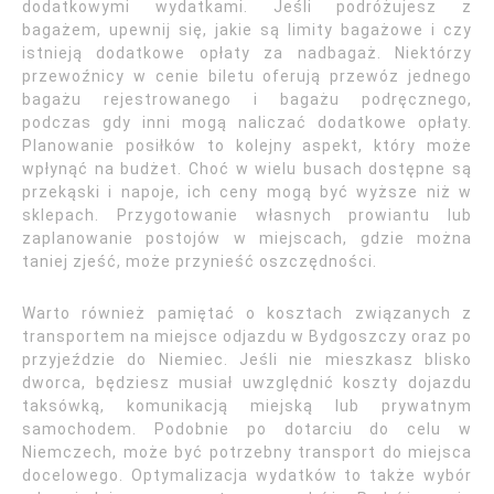
dodatkowymi wydatkami. Jeśli podróżujesz z
bagażem, upewnij się, jakie są limity bagażowe i czy
istnieją dodatkowe opłaty za nadbagaż. Niektórzy
przewoźnicy w cenie biletu oferują przewóz jednego
bagażu rejestrowanego i bagażu podręcznego,
podczas gdy inni mogą naliczać dodatkowe opłaty.
Planowanie posiłków to kolejny aspekt, który może
wpłynąć na budżet. Choć w wielu busach dostępne są
przekąski i napoje, ich ceny mogą być wyższe niż w
sklepach. Przygotowanie własnych prowiantu lub
zaplanowanie postojów w miejscach, gdzie można
taniej zjeść, może przynieść oszczędności.
Warto również pamiętać o kosztach związanych z
transportem na miejsce odjazdu w Bydgoszczy oraz po
przyjeździe do Niemiec. Jeśli nie mieszkasz blisko
dworca, będziesz musiał uwzględnić koszty dojazdu
taksówką, komunikacją miejską lub prywatnym
samochodem. Podobnie po dotarciu do celu w
Niemczech, może być potrzebny transport do miejsca
docelowego. Optymalizacja wydatków to także wybór