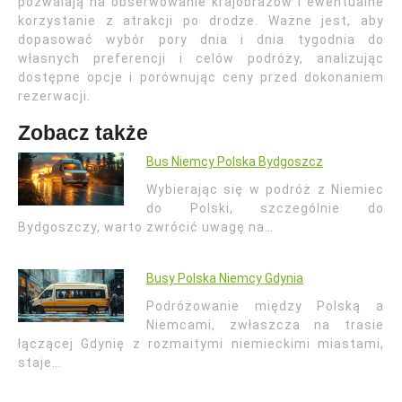
pozwalają na obserwowanie krajobrazów i ewentualne
korzystanie z atrakcji po drodze. Ważne jest, aby
dopasować wybór pory dnia i dnia tygodnia do
własnych preferencji i celów podróży, analizując
dostępne opcje i porównując ceny przed dokonaniem
rezerwacji.
Zobacz także
Bus Niemcy Polska Bydgoszcz
Wybierając się w podróż z Niemiec
do Polski, szczególnie do
Bydgoszczy, warto zwrócić uwagę na…
Busy Polska Niemcy Gdynia
Podróżowanie między Polską a
Niemcami, zwłaszcza na trasie
łączącej Gdynię z rozmaitymi niemieckimi miastami,
staje…