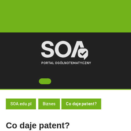
Skip
to
content
Open
Button
SOA.edu.pl
Biznes
Co daje patent?
Co daje patent?