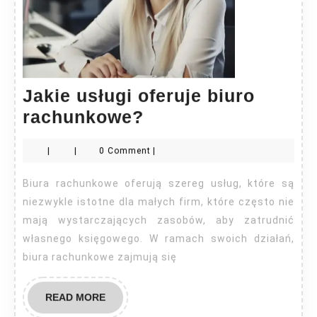
Jakie usługi oferuje biuro
Jakie
rachunkowe?
usługi
|
|
0 Comment
|
oferuje
biuro
Biura rachunkowe oferują szereg usług, które są
rachunkowe?
niezwykle istotne dla małych firm, które często nie
mają wystarczających zasobów, aby zatrudnić
własnego księgowego. W ramach swoich działań,
biura rachunkowe zajmują się
READ
READ MORE
MORE