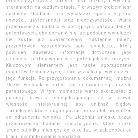
Proces uzyskiwania patentu jest złożony i wymaga
staranności na każdym etapie. Pierwszym krokiem jest
dokładne zbadanie, czy wynalazek spełnia kryteria
nowości, użyteczności oraz nieoczywistości. Warto
przeprowadzić badania w dostępnych bazach danych
patentowych, aby upewnić się, że podobny wynalazek
nie został już opatentowany. Następnie należy
przygotować szczegółowy opis wynalazku, który
powinien zawierać informacje dotyczące jego
działania, zastosowania oraz potencjalnych korzyści.
Kluczowym elementem jest także sporządzenie
rysunków technicznych, które wizualizują wynalazek i
jego funkcje. Po przygotowaniu dokumentacji można
złożyć wniosek o patent do odpowiedniego urzędu
patentowego. W tym momencie warto skorzystać z
pomocy prawnika specjalizującego się w prawie
własności intelektualnej, aby uniknąć błędów
formalnych, które mogą opóźnić proces lub prowadzić
do odrzucenia wniosku. Po złożeniu wniosku urząd
przeprowadza badanie merytoryczne, które może
trwać od kilku miesięcy do kilku lat, w zależności od
kraju i skomplikowania wynalazku.