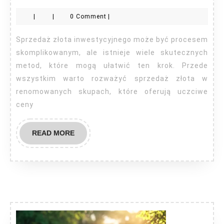
sprzedać
|
|
0 Comment
|
złoto
inwestycyjne?
Sprzedaż złota inwestycyjnego może być procesem
skomplikowanym, ale istnieje wiele skutecznych
metod, które mogą ułatwić ten krok. Przede
wszystkim warto rozważyć sprzedaż złota w
renomowanych skupach, które oferują uczciwe
ceny
READ
READ MORE
MORE