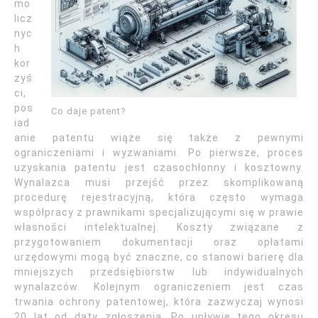
mo
licz
nyc
h
kor
zyś
ci,
pos
Co daje patent?
iad
anie patentu wiąże się także z pewnymi
ograniczeniami i wyzwaniami. Po pierwsze, proces
uzyskania patentu jest czasochłonny i kosztowny.
Wynalazca musi przejść przez skomplikowaną
procedurę rejestracyjną, która często wymaga
współpracy z prawnikami specjalizującymi się w prawie
własności intelektualnej. Koszty związane z
przygotowaniem dokumentacji oraz opłatami
urzędowymi mogą być znaczne, co stanowi barierę dla
mniejszych przedsiębiorstw lub indywidualnych
wynalazców. Kolejnym ograniczeniem jest czas
trwania ochrony patentowej, która zazwyczaj wynosi
20 lat od daty zgłoszenia. Po upływie tego okresu