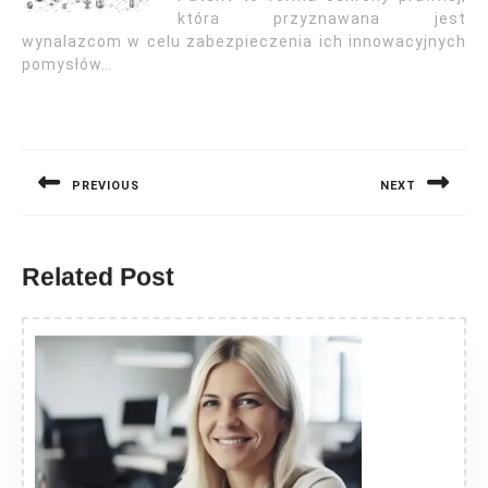
która przyznawana jest
wynalazcom w celu zabezpieczenia ich innowacyjnych
pomysłów…
Nawigacja
wpisu
PREVIOUS
NEXT
Previous
Next
post:
post:
Related Post