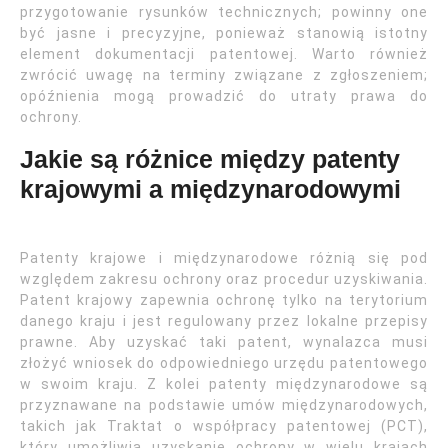
przygotowanie rysunków technicznych; powinny one
być jasne i precyzyjne, ponieważ stanowią istotny
element dokumentacji patentowej. Warto również
zwrócić uwagę na terminy związane z zgłoszeniem;
opóźnienia mogą prowadzić do utraty prawa do
ochrony.
Jakie są różnice między patenty
krajowymi a międzynarodowymi
Patenty krajowe i międzynarodowe różnią się pod
względem zakresu ochrony oraz procedur uzyskiwania.
Patent krajowy zapewnia ochronę tylko na terytorium
danego kraju i jest regulowany przez lokalne przepisy
prawne. Aby uzyskać taki patent, wynalazca musi
złożyć wniosek do odpowiedniego urzędu patentowego
w swoim kraju. Z kolei patenty międzynarodowe są
przyznawane na podstawie umów międzynarodowych,
takich jak Traktat o współpracy patentowej (PCT),
który umożliwia uzyskanie ochrony w wielu krajach