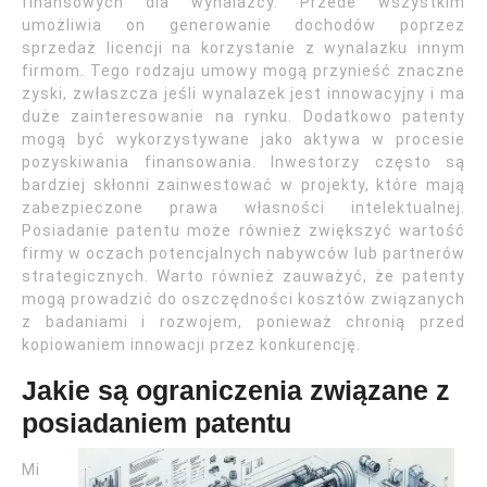
finansowych dla wynalazcy. Przede wszystkim
umożliwia on generowanie dochodów poprzez
sprzedaż licencji na korzystanie z wynalazku innym
firmom. Tego rodzaju umowy mogą przynieść znaczne
zyski, zwłaszcza jeśli wynalazek jest innowacyjny i ma
duże zainteresowanie na rynku. Dodatkowo patenty
mogą być wykorzystywane jako aktywa w procesie
pozyskiwania finansowania. Inwestorzy często są
bardziej skłonni zainwestować w projekty, które mają
zabezpieczone prawa własności intelektualnej.
Posiadanie patentu może również zwiększyć wartość
firmy w oczach potencjalnych nabywców lub partnerów
strategicznych. Warto również zauważyć, że patenty
mogą prowadzić do oszczędności kosztów związanych
z badaniami i rozwojem, ponieważ chronią przed
kopiowaniem innowacji przez konkurencję.
Jakie są ograniczenia związane z
posiadaniem patentu
Mi