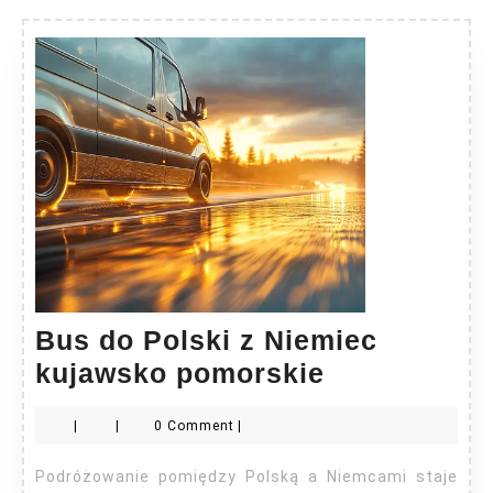
Bus do Polski z Niemiec
Bus
kujawsko pomorskie
do
|
|
0 Comment
|
Polski
z
Podróżowanie pomiędzy Polską a Niemcami staje