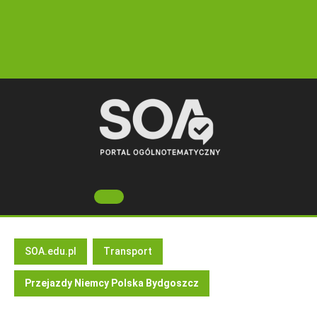
Skip
to
content
Open
Button
SOA.edu.pl
Transport
Przejazdy Niemcy Polska Bydgoszcz