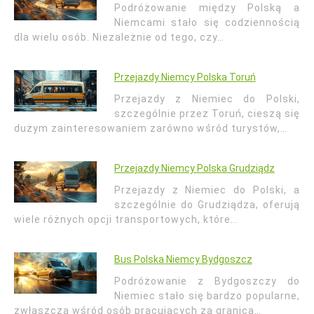
Podróżowanie między Polską a
Niemcami stało się codziennością
dla wielu osób. Niezależnie od tego, czy…
Przejazdy Niemcy Polska Toruń
Przejazdy z Niemiec do Polski,
szczególnie przez Toruń, cieszą się
dużym zainteresowaniem zarówno wśród turystów,…
Przejazdy Niemcy Polska Grudziądz
Przejazdy z Niemiec do Polski, a
szczególnie do Grudziądza, oferują
wiele różnych opcji transportowych, które…
Bus Polska Niemcy Bydgoszcz
Podróżowanie z Bydgoszczy do
Niemiec stało się bardzo popularne,
zwłaszcza wśród osób pracujących za granicą…