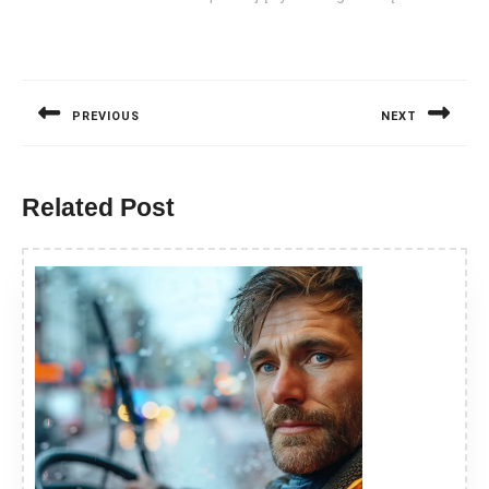
Nawigacja
wpisu
PREVIOUS
NEXT
Previous
Next
post:
post:
Related Post