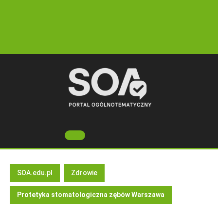
Skip
to
content
Open
Button
SOA.edu.pl
Zdrowie
Protetyka stomatologiczna zębów Warszawa