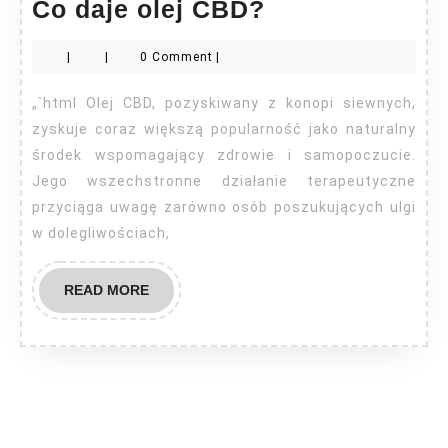
Co
Co daje olej CBD?
daje
|
|
0 Comment
|
olej
CBD?
„`html Olej CBD, pozyskiwany z konopi siewnych,
zyskuje coraz większą popularność jako naturalny
środek wspomagający zdrowie i samopoczucie.
Jego wszechstronne działanie terapeutyczne
przyciąga uwagę zarówno osób poszukujących ulgi
w dolegliwościach,
READ
READ MORE
MORE