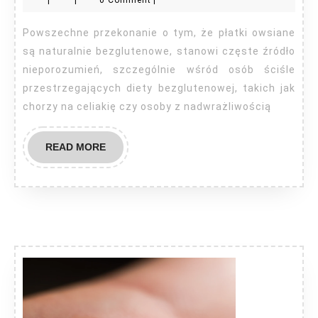
|
|
0 Comment
|
owsiane
są
Powszechne przekonanie o tym, że płatki owsiane
bezglutenowe?
są naturalnie bezglutenowe, stanowi częste źródło
nieporozumień, szczególnie wśród osób ściśle
przestrzegających diety bezglutenowej, takich jak
chorzy na celiakię czy osoby z nadwrażliwością
READ
READ MORE
MORE