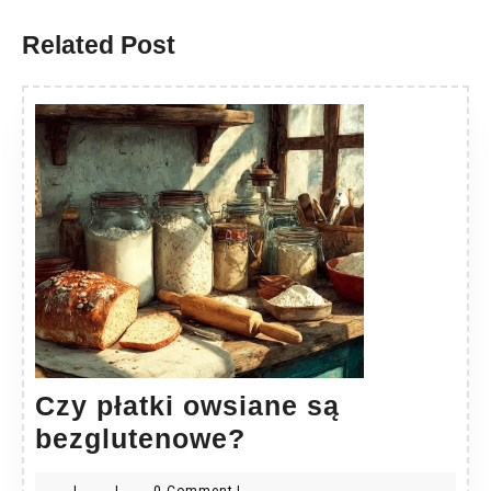
post:
post:
Related Post
Czy płatki owsiane są
Czy
bezglutenowe?
płatki