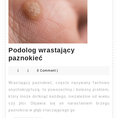
Podolog wrastający
Podolog
paznokieć
wrastający
|
|
0 Comment
|
paznokieć
Wrastający paznokieć, często nazywany fachowo
onychokryptozą, to powszechny i bolesny problem,
który może dotknąć każdego, niezależnie od wieku
czy płci. Objawia się on narastaniem brzegu
paznokcia w głąb otaczającego go