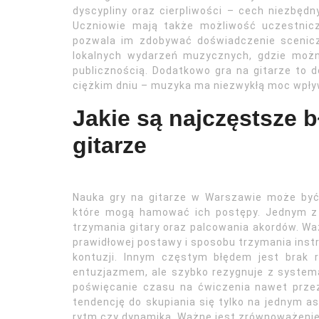
dyscypliny oraz cierpliwości – cech niezbędn
Uczniowie mają także możliwość uczestnic
pozwala im zdobywać doświadczenie scenicz
lokalnych wydarzeń muzycznych, gdzie moż
publicznością. Dodatkowo gra na gitarze to 
ciężkim dniu – muzyka ma niezwykłą moc wpł
Jakie są najczęstsze 
gitarze
Nauka gry na gitarze w Warszawie może być
które mogą hamować ich postępy. Jednym z 
trzymania gitary oraz palcowania akordów. W
prawidłowej postawy i sposobu trzymania instr
kontuzji. Innym częstym błędem jest brak 
entuzjazmem, ale szybko rezygnuje z systema
poświęcanie czasu na ćwiczenia nawet przez
tendencję do skupiania się tylko na jednym as
rytm czy dynamika. Ważne jest zrównoważenie 