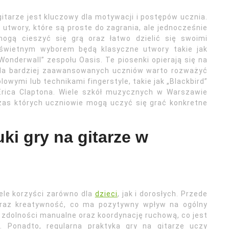
itarze jest kluczowy dla motywacji i postępów ucznia.
twory, które są proste do zagrania, ale jednocześnie
mogą cieszyć się grą oraz łatwo dzielić się swoimi
h świetnym wyborem będą klasyczne utwory takie jak
Wonderwall” zespołu Oasis. Te piosenki opierają się na
 Dla bardziej zaawansowanych uczniów warto rozważyć
owymi lub technikami fingerstyle, takie jak „Blackbird”
Erica Claptona. Wiele szkół muzycznych w Warszawie
zas których uczniowie mogą uczyć się grać konkretne
uki gry na gitarze w
ele korzyści zarówno dla
dzieci
, jak i dorosłych. Przede
oraz kreatywność, co ma pozytywny wpływ na ogólny
 zdolności manualne oraz koordynację ruchową, co jest
. Ponadto, regularna praktyka gry na gitarze uczy