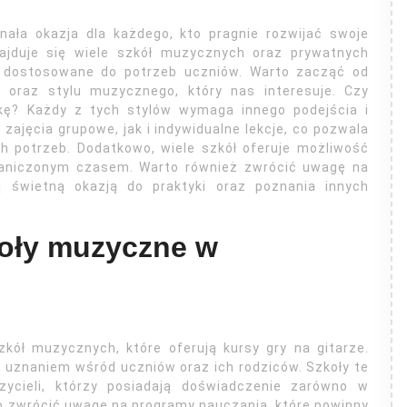
ała okazja dla każdego, kto pragnie rozwijać swoje
najduje się wiele szkół muzycznych oraz prywatnych
dostosowane do potrzeb uczniów. Warto zacząć od
 oraz stylu muzycznego, który nas interesuje. Czy
kę? Każdy z tych stylów wymaga innego podejścia i
ajęcia grupowe, jak i indywidualne lekcje, co pozwala
h potrzeb. Dodatkowo, wiele szkół oferuje możliwość
graniczonym czasem. Warto również zwrócić uwagę na
 świetną okazją do praktyki oraz poznania innych
koły muzyczne w
kół muzycznych, które oferują kursy gry na gitarze.
ię uznaniem wśród uczniów oraz ich rodziców. Szkoły te
zycieli, którzy posiadają doświadczenie zarówno w
to zwrócić uwagę na programy nauczania, które powinny