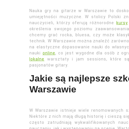
Nauka gry na gitarze w Warszawie to doskon
umiejętności muzyczne. W stolicy Polski z
nauczycieli, którzy oferują różnorodne
kursy
określenia swojego poziomu zaawansowania
chcemy grać rocka, bluesa, czy może klasy
technik. W Warszawie można znaleźć zarówno z
na elastyczne dopasowanie nauki do własnyc
nauki
online
, co jest wygodne dla osób z o
lokalne
warsztaty i jam sessions, które są
pasjonatów gitary.
Jakie są najlepsze sz
Warszawie
W Warszawie istnieje wiele renomowanych sz
Niektóre z nich mają długą historię i cieszą s
często zatrudniają wykwalifikowanych nauc
nauczaniu, jak i występowaniu na scenie. War