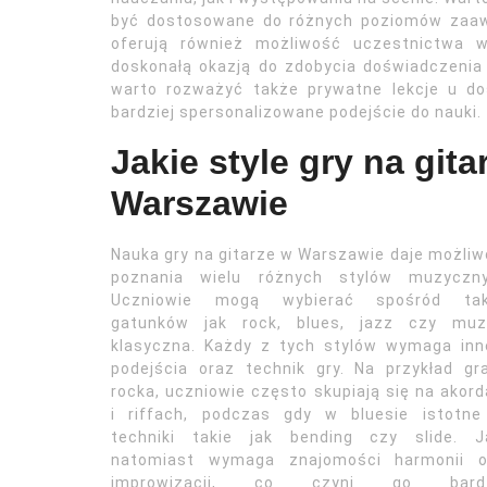
być dostosowane do różnych poziomów zaaw
oferują również możliwość uczestnictwa w
doskonałą okazją do zdobycia doświadczenia
warto rozważyć także prywatne lekcje u d
bardziej spersonalizowane podejście do nauki.
Jakie style gry na gi
Warszawie
Nauka gry na gitarze w Warszawie daje możli
poznania wielu różnych stylów muzyczny
Uczniowie mogą wybierać spośród tak
gatunków jak rock, blues, jazz czy muz
klasyczna. Każdy z tych stylów wymaga inn
podejścia oraz technik gry. Na przykład gr
rocka, uczniowie często skupiają się na akor
i riffach, podczas gdy w bluesie istotne
techniki takie jak bending czy slide. J
natomiast wymaga znajomości harmonii o
improwizacji, co czyni go bardz