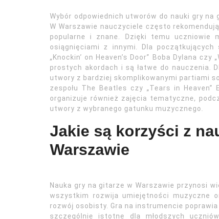
Wybór odpowiednich utworów do nauki gry na g
W Warszawie nauczyciele często rekomendują u
popularne i znane. Dzięki temu uczniowie 
osiągnięciami z innymi. Dla początkującyc
„Knockin’ on Heaven’s Door” Boba Dylana czy „
prostych akordach i są łatwe do nauczenia.
utwory z bardziej skomplikowanymi partiami sol
zespołu The Beatles czy „Tears in Heaven” 
organizuje również zajęcia tematyczne, podc
utwory z wybranego gatunku muzycznego.
Jakie są korzyści z na
Warszawie
Nauka gry na gitarze w Warszawie przynosi wi
wszystkim rozwija umiejętności muzyczne 
rozwój osobisty. Gra na instrumencie poprawia
szczególnie istotne dla młodszych uczniów