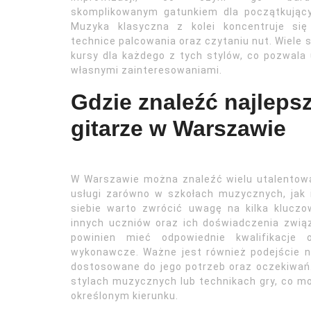
skomplikowanym gatunkiem dla początkujący
Muzyka klasyczna z kolei koncentruje się
technice palcowania oraz czytaniu nut. Wiele
kursy dla każdego z tych stylów, co pozwala
własnymi zainteresowaniami.
Gdzie znaleźć najleps
gitarze w Warszawie
W Warszawie można znaleźć wielu utalentowan
usługi zarówno w szkołach muzycznych, jak i
siebie warto zwrócić uwagę na kilka klucz
innych uczniów oraz ich doświadczenia zwią
powinien mieć odpowiednie kwalifikacje 
wykonawcze. Ważne jest również podejście n
dostosowane do jego potrzeb oraz oczekiwań. 
stylach muzycznych lub technikach gry, co mo
określonym kierunku.