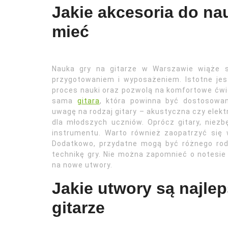
Jakie akcesoria do nau
mieć
Nauka gry na gitarze w Warszawie wiąże s
przygotowaniem i wyposażeniem. Istotne jest
proces nauki oraz pozwolą na komfortowe ćw
sama
gitara
, która powinna być dostosowan
uwagę na rodzaj gitary – akustyczna czy elekt
dla młodszych uczniów. Oprócz gitary, niez
instrumentu. Warto również zaopatrzyć si
Dodatkowo, przydatne mogą być różnego rodz
technikę gry. Nie można zapomnieć o notesie
na nowe utwory.
Jakie utwory są najle
gitarze