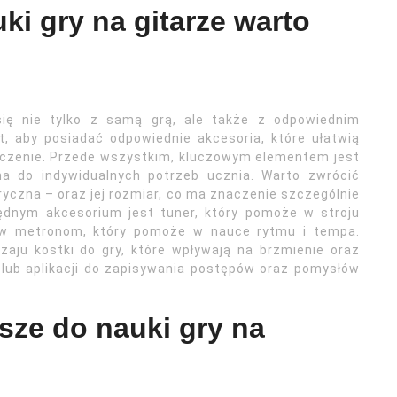
ki gry na gitarze warto
ię nie tylko z samą grą, ale także z odpowiednim
, aby posiadać odpowiednie akcesoria, które ułatwią
iczenie. Przede wszystkim, kluczowym elementem jest
a do indywidualnych potrzeb ucznia. Warto zwrócić
ryczna – oraz jej rozmiar, co ma znaczenie szczególnie
będnym akcesorium jest tuner, który pomoże w stroju
ę w metronom, który pomoże w nauce rytmu i tempa.
aju kostki do gry, które wpływają na brzmienie oraz
 lub aplikacji do zapisywania postępów oraz pomysłów
psze do nauki gry na