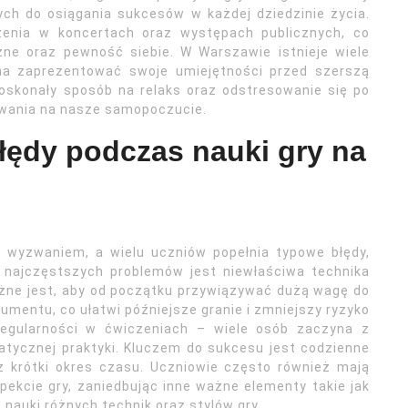
ych do osiągania sukcesów w każdej dziedzinie życia.
zenia w koncertach oraz występach publicznych, co
ne oraz pewność siebie. W Warszawie istnieje wiele
na zaprezentować swoje umiejętności przed szerszą
doskonały sposób na relaks oraz odstresowanie się po
ywania na nasze samopoczucie.
błędy podczas nauki gry na
 wyzwaniem, a wielu uczniów popełnia typowe błędy,
najczęstszych problemów jest niewłaściwa technika
ażne jest, aby od początku przywiązywać dużą wagę do
umentu, co ułatwi późniejsze granie i zmniejszy ryzyko
regularności w ćwiczeniach – wiele osób zaczyna z
tycznej praktyki. Kluczem do sukcesu jest codzienne
 krótki okres czasu. Uczniowie często również mają
pekcie gry, zaniedbując inne ważne elementy takie jak
nauki różnych technik oraz stylów gry.