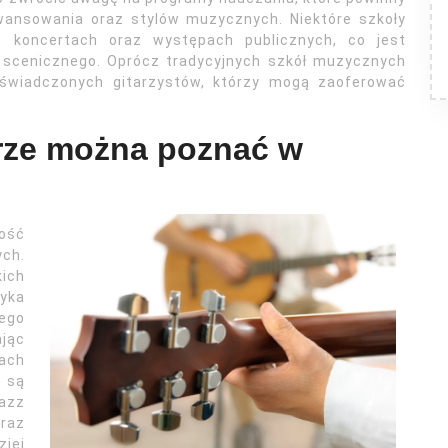
ansowania oraz stylów muzycznych. Niektóre szkoły
 koncertach oraz występach publicznych, co jest
 scenicznego. Oprócz tradycyjnych szkół muzycznych
oświadczonych gitarzystów, którzy mogą zaoferować
tarze można poznać w
wość
ch.
ich
yka
ego
ając
dach
 są
azz
raz
iej