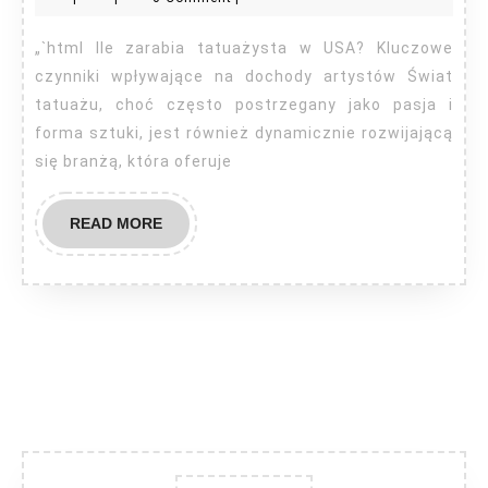
ta
w
„`html Ile zarabia tatuażysta w USA? Kluczowe
US
czynniki wpływające na dochody artystów Świat
tatuażu, choć często postrzegany jako pasja i
forma sztuki, jest również dynamicznie rozwijającą
się branżą, która oferuje
READ
READ MORE
MORE