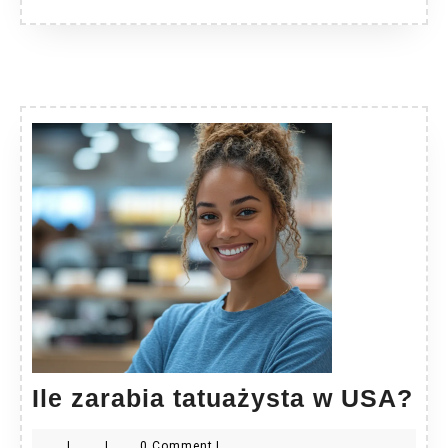
Ile
Ile zarabia tatuażysta w USA?
za
|
|
0 Comment
|