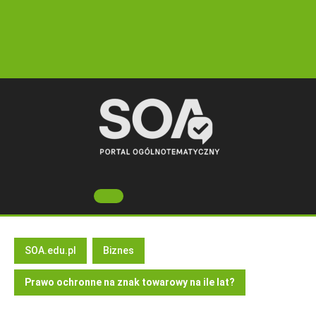
Skip
to
content
Open
Button
SOA.edu.pl
Biznes
Prawo ochronne na znak towarowy na ile lat?