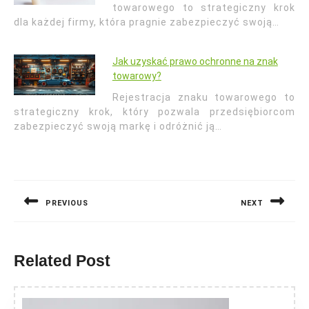
towarowego to strategiczny krok
dla każdej firmy, która pragnie zabezpieczyć swoją…
Jak uzyskać prawo ochronne na znak
towarowy?
Rejestracja znaku towarowego to
strategiczny krok, który pozwala przedsiębiorcom
zabezpieczyć swoją markę i odróżnić ją…
Nawigacja
wpisu
PREVIOUS
NEXT
Previous
Next
post:
post:
Related Post