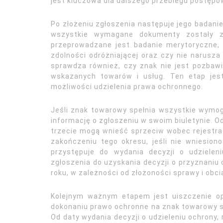
jest kluczowa dla dalszego przebiegu postępo
Po złożeniu zgłoszenia następuje jego badani
wszystkie wymagane dokumenty zostały z
przeprowadzane jest badanie merytoryczne,
zdolności odróżniającej oraz czy nie narusza
sprawdza również, czy znak nie jest pozbawi
wskazanych towarów i usług. Ten etap jes
możliwości udzielenia prawa ochronnego.
Jeśli znak towarowy spełnia wszystkie wymog
informację o zgłoszeniu w swoim biuletynie. 
trzecie mogą wnieść sprzeciw wobec rejestrac
zakończeniu tego okresu, jeśli nie wniesion
przystępuje do wydania decyzji o udzielen
zgłoszenia do uzyskania decyzji o przyznaniu
roku, w zależności od złożoności sprawy i obci
Kolejnym ważnym etapem jest uiszczenie opł
dokonaniu prawo ochronne na znak towarowy s
Od daty wydania decyzji o udzieleniu ochrony,