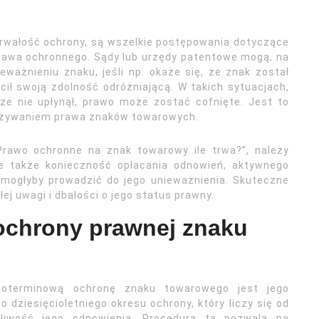
trwałość ochrony, są wszelkie postępowania dotyczące
prawa ochronnego. Sądy lub urzędy patentowe mogą, na
ważnieniu znaku, jeśli np. okaże się, że znak został
ił swoją zdolność odróżniającą. W takich sytuacjach,
cze nie upłynął, prawo może zostać cofnięte. Jest to
używaniem prawa znaków towarowych.
Prawo ochronne na znak towarowy ile trwa?”, należy
ale także konieczność opłacania odnowień, aktywnego
e mogłyby prowadzić do jego unieważnienia. Skuteczne
 uwagi i dbałości o jego status prawny.
 ochrony prawnej znaku
oterminową ochronę znaku towarowego jest jego
 dziesięcioletniego okresu ochrony, który liczy się od
liwość jego odnowienia. Procedura ta pozwala na