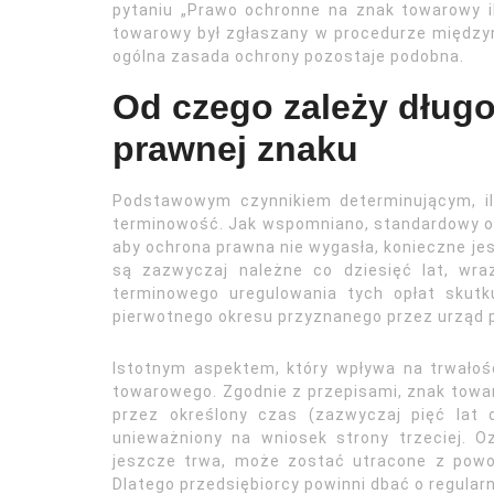
pytaniu „Prawo ochronne na znak towarowy i
towarowy był zgłaszany w procedurze międzyna
ogólna zasada ochrony pozostaje podobna.
Od czego zależy dług
prawnej znaku
Podstawowym czynnikiem determinującym, il
terminowość. Jak wspomniano, standardowy okr
aby ochrona prawna nie wygasła, konieczne jes
są zazwyczaj należne co dziesięć lat, wra
terminowego uregulowania tych opłat skutk
pierwotnego okresu przyznanego przez urząd 
Istotnym aspektem, który wpływa na trwałoś
towarowego. Zgodnie z przepisami, znak towar
przez określony czas (zazwyczaj pięć lat 
unieważniony na wniosek strony trzeciej. O
jeszcze trwa, może zostać utracone z powo
Dlatego przedsiębiorcy powinni dbać o regula