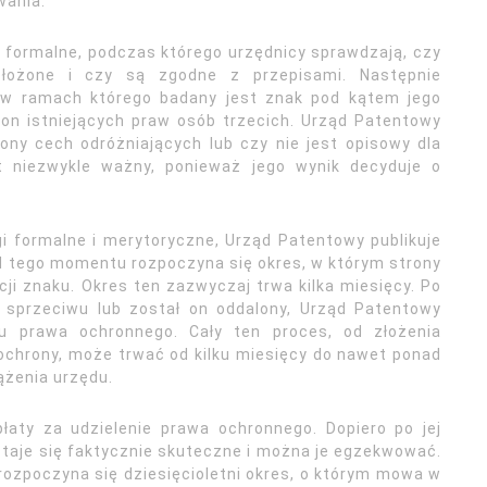
wania.
e formalne, podczas którego urzędnicy sprawdzają, czy
łożone i czy są zgodne z przepisami. Następnie
 w ramach którego badany jest znak pod kątem jego
 on istniejących praw osób trzecich. Urząd Patentowy
ony cech odróżniających lub czy nie jest opisowy dla
t niezwykle ważny, ponieważ jego wynik decyduje o
i formalne i merytoryczne, Urząd Patentowy publikuje
Od tego momentu rozpoczyna się okres, w którym strony
ji znaku. Okres ten zazwyczaj trwa kilka miesięcy. Po
o sprzeciwu lub został on oddalony, Urząd Patentowy
iu prawa ochronnego. Cały ten proces, od złożenia
 ochrony, może trwać od kilku miesięcy do nawet ponad
ążenia urzędu.
aty za udzielenie prawa ochronnego. Dopiero po jej
taje się faktycznie skuteczne i można je egzekwować.
 rozpoczyna się dziesięcioletni okres, o którym mowa w