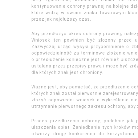
kontynuowanie ochrony prawnej na kolejne dzie
które widzą w swoim znaku towarowym klucz
przez jak najdłuższy czas.
Aby przedłużyć okres ochrony prawnej, nale
Wniosek ten powinien być złożony przed u
Zazwyczaj urząd wysyła przypomnienie o zbl
odpowiedzialność za terminowe złożenie wnio
o przedłużenie konieczne jest również uiszcz
ustalana przez przepisy prawa i może być zróż
dla których znak jest chroniony.
Ważne jest, aby pamiętać, że przedłużenie oc
których znak został pierwotnie zarejestrowany.
złożyć odpowiedni wniosek o wykreślenie niek
utrzymanie pierwotnego zakresu ochrony, aby 
Proces przedłużenia ochrony, podobnie jak p
uiszczenia opłat. Zaniedbanie tych kroków m
otworzy drogę konkurencji do korzystania