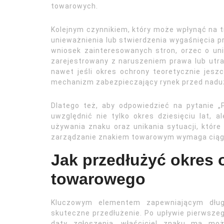
towarowych.
Kolejnym czynnikiem, który może wpłynąć na 
unieważnienia lub stwierdzenia wygaśnięcia 
wniosek zainteresowanych stron, orzec o unie
zarejestrowany z naruszeniem prawa lub utrac
nawet jeśli okres ochrony teoretycznie jesz
mechanizm zabezpieczający rynek przed nad
Dlatego też, aby odpowiedzieć na pytanie „
uwzględnić nie tylko okres dziesięciu lat, 
używania znaku oraz unikania sytuacji, któr
zarządzanie znakiem towarowym wymaga ciągłej
Jak przedłużyć okres
towarowego
Kluczowym elementem zapewniającym dług
skuteczne przedłużenie. Po upływie pierwszego
daty zgłoszenia, właściciel znaku ma moż