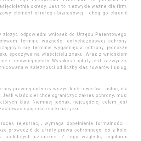
sięcioletnie okresy. Jest to niezwykle ważne dla firm,
owy element strategii biznesowej i chcą go chronić
ży złożyć odpowiedni wniosek do Urzędu Patentowego.
pływem terminu ważności dotychczasowej ochrony.
iżającym się terminie wygaśnięcia ochrony, jednakże
sku spoczywa na właścicielu znaku. Wraz z wnioskiem
enie stosownej opłaty. Wysokość opłaty jest zazwyczaj
nicowana w zależności od liczby klas towarów i usług,
hrony prawnej dotyczy wszystkich towarów i usług, dla
 Jeśli właściciel chce ograniczyć zakres ochrony, musi
tórych klas. Niemniej jednak, najczęściej celem jest
zachować spójność marki na rynku.
roces rejestracji, wymaga dopełnienia formalności i
oże prowadzić do utraty prawa ochronnego, co z kolei
 z podobnych oznaczeń. Z tego względu, regularne