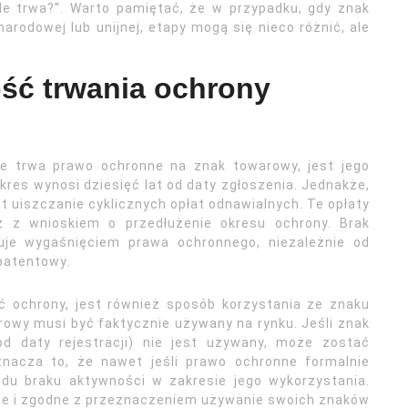
le trwa?”. Warto pamiętać, że w przypadku, gdy znak
rodowej lub unijnej, etapy mogą się nieco różnić, ale
ość trwania ochrony
e trwa prawo ochronne na znak towarowy, jest jego
es wynosi dziesięć lat od daty zgłoszenia. Jednakże,
t uiszczanie cyklicznych opłat odnawialnych. Te opłaty
z z wnioskiem o przedłużenie okresu ochrony. Brak
uje wygaśnięciem prawa ochronnego, niezależnie od
patentowy.
ć ochrony, jest również sposób korzystania ze znaku
owy musi być faktycznie używany na rynku. Jeśli znak
od daty rejestracji) nie jest używany, może zostać
znacza to, że nawet jeśli prawo ochronne formalnie
du braku aktywności w zakresie jego wykorzystania.
rne i zgodne z przeznaczeniem używanie swoich znaków