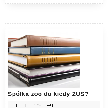
Spółk
Spółka zoo do kiedy ZUS?
zoo
|
|
0 Comment
|
do