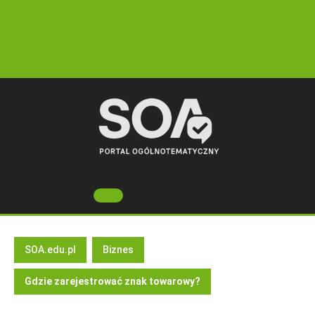
Skip
to
content
Open
Button
SOA.edu.pl
Biznes
Gdzie zarejestrować znak towarowy?