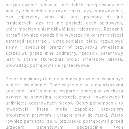
przygotowanie wniosku, ale także przeprowadzenie
analizy zdolności rejestrowej znaku, czyli sprawdzenie,
czy zgłaszany znak nie jest podobny do już
istniejących, czy też nie posiada cech opisowych,
które mogłyby uniemożliwić jego rejestrację. Rzecznik
potrafi również doradzić w wyborze najkorzystniejszej
strategii rejestracji, uwzględniając plany rozwojowe
firmy i specyfikę branży. W przypadku wniesienia
sprzeciwu przez inne podmioty, rzecznik patentowy
jest w stanie skutecznie bronić interesów Klienta,
prowadząc postępowanie sprzeciwowe.
Decyzja o skorzystaniu z pomocy prawnej powinna być
podjęta świadomie. Choć wiąże się to z dodatkowymi
kosztami, profesjonalne wsparcie znacząco zwiększa
szanse na pomyślną rejestrację znaku towarowego i
uniknięcie kosztownych błędów. Dobry pełnomocnik to
inwestycja, która może zapobiec przyszłym
problemom prawnym i utracie praw do marki. Warto
również pamiętać, że w przypadku postępowań przed
urzędami patentowymi, szczególnie tych