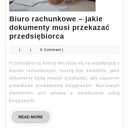
Biuro rachunkowe – jakie
dokumenty musi przekazać
Biuro
przedsiębiorca
rachunkowe
|
|
0 Comment
|
–
jakie
Przedsiębiorcy, którzy decydują się na współpracę z
dokumenty
biurem rachunkowym, muszą być świadomi, jakie
musi
dokumenty będą musieli przekazać, aby zapewnić
prawidłowe prowadzenie księgowości. Kluczowym
przekazać
elementem jest umowa o świadczenie usług
przedsiębiorca
księgowych,
READ
READ MORE
MORE