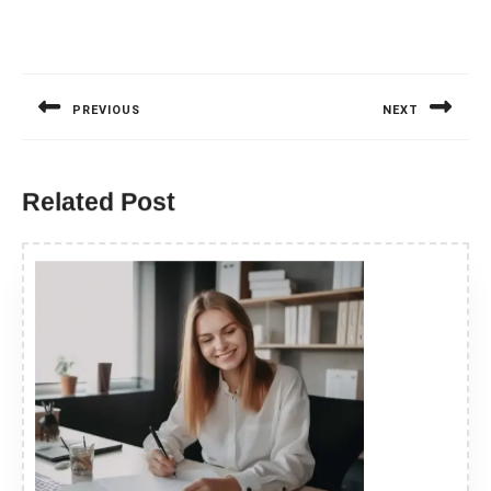
Nawigacja
wpisu
PREVIOUS
NEXT
Previous
Next
post:
post:
Related Post