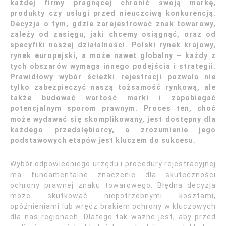
każdej firmy pragnącej chronić swoją markę,
produkty czy usługi przed nieuczciwą konkurencją.
Decyzja o tym, gdzie zarejestrować znak towarowy,
zależy od zasięgu, jaki chcemy osiągnąć, oraz od
specyfiki naszej działalności. Polski rynek krajowy,
rynek europejski, a może nawet globalny – każdy z
tych obszarów wymaga innego podejścia i strategii.
Prawidłowy wybór ścieżki rejestracji pozwala nie
tylko zabezpieczyć naszą tożsamość rynkową, ale
także budować wartość marki i zapobiegać
potencjalnym sporom prawnym. Proces ten, choć
może wydawać się skomplikowany, jest dostępny dla
każdego przedsiębiorcy, a zrozumienie jego
podstawowych etapów jest kluczem do sukcesu.
Wybór odpowiedniego urzędu i procedury rejestracyjnej
ma fundamentalne znaczenie dla skuteczności
ochrony prawnej znaku towarowego. Błędna decyzja
może skutkować niepotrzebnymi kosztami,
opóźnieniami lub wręcz brakiem ochrony w kluczowych
dla nas regionach. Dlatego tak ważne jest, aby przed