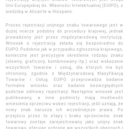
Unii Europejskiej ds. Własności Intelektualnej (EUIPO), z
siedzibą w Alicante w Hiszpanii.
Proces rejestracji unijnego znaku towarowego jest w
dużej mierze podobny do procedury krajowej, jednak
prowadzony jest przez międzynarodową instytucję.
Wniosek o rejestrację składa się bezpośrednio do
EUIPO. Podobnie jak w przypadku zgłoszenia krajowego,
konieczne jest precyzyjne określenie rodzaju znaku
(słowny, graficzny, kombinowany itp.) oraz wskazanie
wszystkich towarów i usług, dla których ma być
chroniony, zgodnie z Międzynarodową Klasyfikacją
Towarów i Usług. EUIPO przeprowadza badanie
formalne wniosku oraz badanie bezwzględnych
podstaw odmowy rejestracji. Następnie wniosek jest
publikowany, a inne podmioty mają możliwość
wniesienia sprzeciwu wobec rejestracji, jeśli uznają, że
nowy znak narusza ich wcześniejsze prawa. Po
przejściu przez te etapy i braku sprzeciwów, znak
towarowy zostaje zarejestrowany jako unijny znak
towarowy, oferując ochronę we wszystkich obecnych i