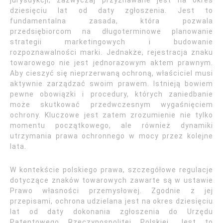
jurysdykcji, zazwyczaj przyznawane jest na okres
dziesięciu lat od daty zgłoszenia. Jest to
fundamentalna zasada, która pozwala
przedsiębiorcom na długoterminowe planowanie
strategii marketingowych i budowanie
rozpoznawalności marki. Jednakże, rejestracja znaku
towarowego nie jest jednorazowym aktem prawnym.
Aby cieszyć się nieprzerwaną ochroną, właściciel musi
aktywnie zarządzać swoim prawem. Istnieją bowiem
pewne obowiązki i procedury, których zaniedbanie
może skutkować przedwczesnym wygaśnięciem
ochrony. Kluczowe jest zatem zrozumienie nie tylko
momentu początkowego, ale również dynamiki
utrzymania prawa ochronnego w mocy przez kolejne
lata.
W kontekście polskiego prawa, szczegółowe regulacje
dotyczące znaków towarowych zawarte są w ustawie
Prawo własności przemysłowej. Zgodnie z jej
przepisami, ochrona udzielana jest na okres dziesięciu
lat od daty dokonania zgłoszenia do Urzędu
Patentowego Rzeczypospolitej Polskiej. Jest to