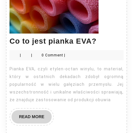
Co
Co to jest pianka EVA?
to
|
|
0 Comment
|
jest
pianka
Pianka EVA, czyli etylen-octan winylu, to materiał,
EVA?
który w ostatnich dekadach zdobył ogromną
popularność w wielu gałęziach przemysłu. Jej
wszechstronność i unikalne właściwości sprawiają,
że znajduje zastosowanie od produkcji obuwia
READ
READ MORE
MORE