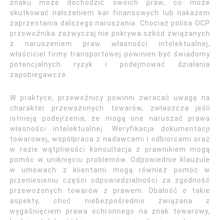
znaku może dochodzić swoich praw, co może
skutkować nałożeniem kar finansowych lub nakazem
zaprzestania dalszego naruszania. Chociaż polisa OCP
przewoźnika zazwyczaj nie pokrywa szkód związanych
z naruszeniem praw własności intelektualnej,
właściciel firmy transportowej powinien być świadomy
potencjalnych ryzyk i podejmować działania
zapobiegawcze.
W praktyce, przewoźnicy powinni zwracać uwagę na
charakter przewożonych towarów, zwłaszcza jeśli
istnieją podejrzenia, że mogą one naruszać prawa
własności intelektualnej. Weryfikacja dokumentacji
towarowej, współpraca z nadawcami i odbiorcami oraz
w razie wątpliwości konsultacja z prawnikiem mogą
pomóc w uniknięciu problemów. Odpowiednie klauzule
w umowach z klientami mogą również pomóc w
przeniesieniu części odpowiedzialności za zgodność
przewożonych towarów z prawem. Dbałość o takie
aspekty, choć niebezpośrednio związana z
wygaśnięciem prawa ochronnego na znak towarowy,