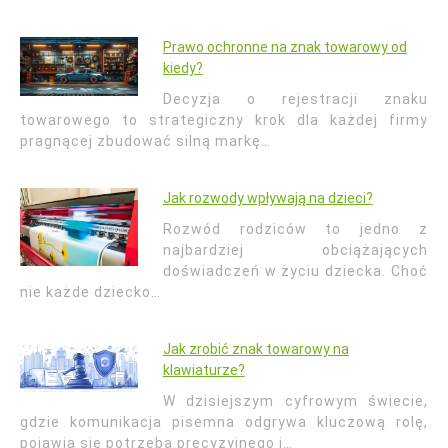
Prawo ochronne na znak towarowy od
kiedy?
Decyzja o rejestracji znaku
towarowego to strategiczny krok dla każdej firmy
pragnącej zbudować silną markę…
Jak rozwody wpływają na dzieci?
Rozwód rodziców to jedno z
najbardziej obciążających
doświadczeń w życiu dziecka. Choć
nie każde dziecko…
Jak zrobić znak towarowy na
klawiaturze?
W dzisiejszym cyfrowym świecie,
gdzie komunikacja pisemna odgrywa kluczową rolę,
pojawia się potrzeba precyzyjnego i…