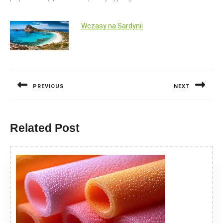
Wczasy na Sardynii
Nawigacja
wpisu
PREVIOUS
NEXT
Previous
Next
post:
post:
Related Post