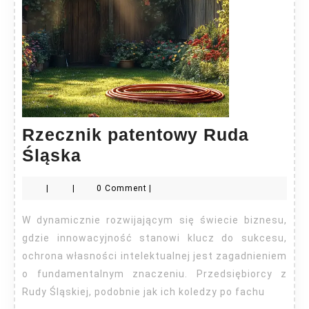
Rzecznik patentowy Ruda
Rzecznik
Śląska
patentowy
|
|
0 Comment
|
Ruda
Śląska
W dynamicznie rozwijającym się świecie biznesu,
gdzie innowacyjność stanowi klucz do sukcesu,
ochrona własności intelektualnej jest zagadnieniem
o fundamentalnym znaczeniu. Przedsiębiorcy z
Rudy Śląskiej, podobnie jak ich koledzy po fachu