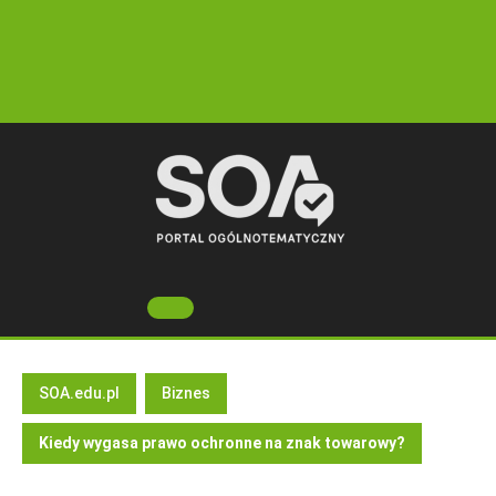
Skip
to
content
Open
Button
SOA.edu.pl
Biznes
Kiedy wygasa prawo ochronne na znak towarowy?