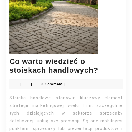
Co warto wiedzieć o
Co
stoiskach handlowych?
warto
|
|
0 Comment
|
wiedzieć
o
Stoiska handlowe stanowią kluczowy element
stoiskac
strategii marketingowej wielu firm, szczególnie
handlow
tych działających w sektorze sprzedaży
detalicznej, usług czy promocji. Są one mobilnymi
punktami sprzedaży lub prezentacji produktów i