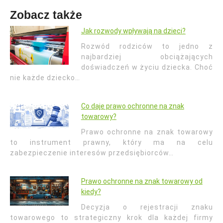
Zobacz także
Jak rozwody wpływają na dzieci?
Rozwód rodziców to jedno z
najbardziej obciążających
doświadczeń w życiu dziecka. Choć
nie każde dziecko…
Co daje prawo ochronne na znak
towarowy?
Prawo ochronne na znak towarowy
to instrument prawny, który ma na celu
zabezpieczenie interesów przedsiębiorców…
Prawo ochronne na znak towarowy od
kiedy?
Decyzja o rejestracji znaku
towarowego to strategiczny krok dla każdej firmy