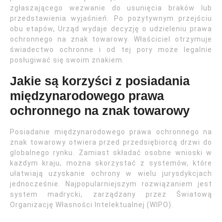
zgłaszającego wezwanie do usunięcia braków lub
przedstawienia wyjaśnień. Po pozytywnym przejściu
obu etapów, Urząd wydaje decyzję o udzieleniu prawa
ochronnego na znak towarowy. Właściciel otrzymuje
świadectwo ochronne i od tej pory może legalnie
posługiwać się swoim znakiem.
Jakie są korzyści z posiadania
międzynarodowego prawa
ochronnego na znak towarowy
Posiadanie międzynarodowego prawa ochronnego na
znak towarowy otwiera przed przedsiębiorcą drzwi do
globalnego rynku. Zamiast składać osobne wnioski w
każdym kraju, można skorzystać z systemów, które
ułatwiają uzyskanie ochrony w wielu jurysdykcjach
jednocześnie. Najpopularniejszym rozwiązaniem jest
system madrycki, zarządzany przez Światową
Organizację Własności Intelektualnej (WIPO).