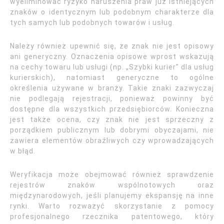
wyeliminować ryzyko naruszenia praw już istniejących
znaków o identycznym lub podobnym charakterze dla
tych samych lub podobnych towarów i usług.
Należy również upewnić się, że znak nie jest opisowy
ani generyczny. Oznaczenia opisowe wprost wskazują
na cechy towaru lub usługi (np. „Szybki kurier” dla usług
kurierskich), natomiast generyczne to ogólne
określenia używane w branży. Takie znaki zazwyczaj
nie podlegają rejestracji, ponieważ powinny być
dostępne dla wszystkich przedsiębiorców. Konieczna
jest także ocena, czy znak nie jest sprzeczny z
porządkiem publicznym lub dobrymi obyczajami, nie
zawiera elementów obraźliwych czy wprowadzających
w błąd.
Weryfikacja może obejmować również sprawdzenie
rejestrów znaków wspólnotowych oraz
międzynarodowych, jeśli planujemy ekspansję na inne
rynki. Warto rozważyć skorzystanie z pomocy
profesjonalnego rzecznika patentowego, który