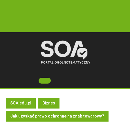
Skip
to
content
Open
Button
SOA.edu.pl
Biznes
Jak uzyskać prawo ochronne na znak towarowy?