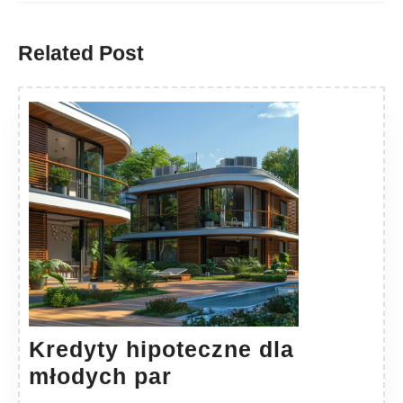
Previous
Next
post:
post:
Related Post
Kredyty hipoteczne dla
Kredyty
młodych par
hipoteczne