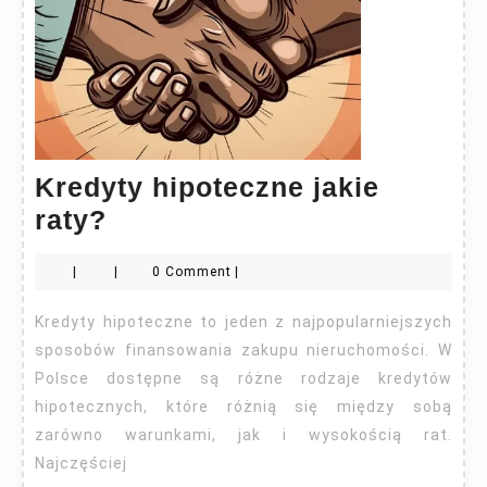
Kredyty hipoteczne jakie
Kredyty
raty?
hipoteczne
|
|
0 Comment
|
jakie
raty?
Kredyty hipoteczne to jeden z najpopularniejszych
sposobów finansowania zakupu nieruchomości. W
Polsce dostępne są różne rodzaje kredytów
hipotecznych, które różnią się między sobą
zarówno warunkami, jak i wysokością rat.
Najczęściej