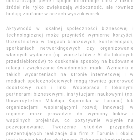
dostarczając pełne i spójne informacje. Linki z takich
źródeł nie tylko zwiększają widoczność, ale również
budują zaufanie w oczach wyszukiwarek.
Aktywność w lokalnej społeczności biznesowej i
technologicznej może przynieść wymierne korzyści.
Uczestnictwo w targach branżowych, konferencjach,
spotkaniach networkingowych czy organizowanie
własnych wydarzeń (np. warsztatów z AI dla lokalnych
przedsiębiorców) to doskonałe sposoby na budowanie
relacji i zwiększanie świadomości marki. Wzmianki o
takich wydarzeniach na stronie internetowej i w
mediach społecznościowych mogą również generować
dodatkowy ruch i linki. Współpraca z lokalnymi
partnerami biznesowymi, instytucjami naukowymi (np.
Uniwersytetem Mikołaja Kopernika w Toruniu) lub
organizacjami wspierającymi rozwój innowacji w
regionie może prowadzić do wymiany linków i
wspólnych projektów, co pozytywnie wpłynie na
pozycjonowanie. Tworzenie studiów przypadku
prezentujących realizacje dla firm z Torunia i okolic