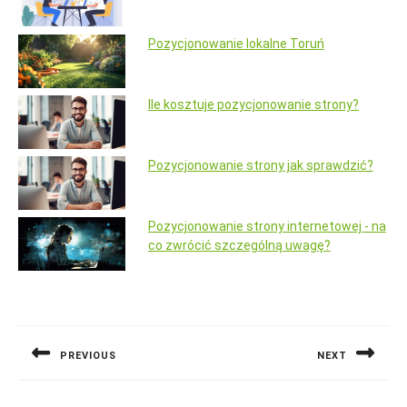
Pozycjonowanie lokalne Toruń
Ile kosztuje pozycjonowanie strony?
Pozycjonowanie strony jak sprawdzić?
Pozycjonowanie strony internetowej - na
co zwrócić szczególną uwagę?
Nawigacja
wpisu
PREVIOUS
NEXT
Previous
Next
post:
post: