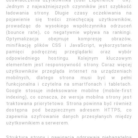
doświadczenia użytkownika (User Experience – UX).
Jednym z najważniejszych czynników jest szybkość
ładowania strony. Długie czasy oczekiwania na
pojawienie się treści zniechęcają użytkowników,
prowadząc do wysokiego współczynnika odrzuceń
(bounce rate), co negatywnie wpływa na rankingi.
Optymalizacja obejmuje kompresję obrazów,
minifikację plików CSS i JavaScript, wykorzystanie
pamięci podręcznej przeglądarki oraz wybór
odpowiedniego hostingu. Kolejnym kluczowym
elementem jest responsywność strony. Coraz więcej
użytkowników przegląda internet na urządzeniach
mobilnych, dlatego strona musi być w pełni
funkcjonalna i czytelna na smartfonach i tabletach.
Google stosuje indeksowanie mobilne (mobile-first
indexing), co oznacza, że wersja mobilna strony jest
traktowana priorytetowo. Strona powinna być również
dostępna pod bezpiecznym adresem HTTPS, co
zapewnia szyfrowanie danych przesyłanych między
użytkownikiem a serwerem.
Struktura strony i nawigacja odgrywają niebagatelną