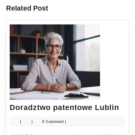
Related Post
Dor
Doradztwo patentowe Lublin
pat
|
|
0 Comment
|
Lubl