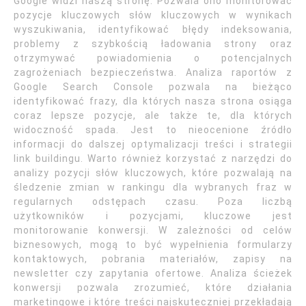
Google widzi naszą stronę. Pozwala ono monitorować
pozycje kluczowych słów kluczowych w wynikach
wyszukiwania, identyfikować błędy indeksowania,
problemy z szybkością ładowania strony oraz
otrzymywać powiadomienia o potencjalnych
zagrożeniach bezpieczeństwa. Analiza raportów z
Google Search Console pozwala na bieżąco
identyfikować frazy, dla których nasza strona osiąga
coraz lepsze pozycje, ale także te, dla których
widoczność spada. Jest to nieocenione źródło
informacji do dalszej optymalizacji treści i strategii
link buildingu. Warto również korzystać z narzędzi do
analizy pozycji słów kluczowych, które pozwalają na
śledzenie zmian w rankingu dla wybranych fraz w
regularnych odstępach czasu. Poza liczbą
użytkowników i pozycjami, kluczowe jest
monitorowanie konwersji. W zależności od celów
biznesowych, mogą to być wypełnienia formularzy
kontaktowych, pobrania materiałów, zapisy na
newsletter czy zapytania ofertowe. Analiza ścieżek
konwersji pozwala zrozumieć, które działania
marketingowe i które treści najskuteczniej przekładają