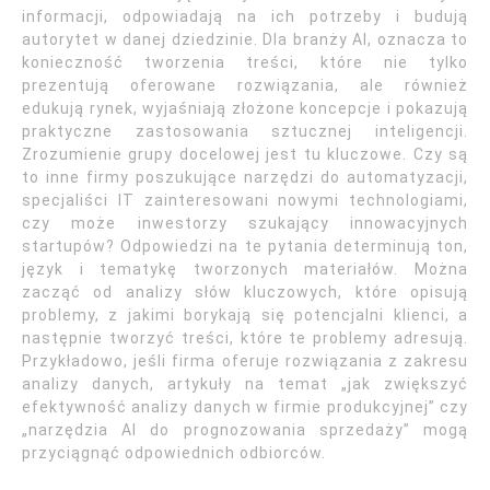
informacji, odpowiadają na ich potrzeby i budują
autorytet w danej dziedzinie. Dla branży AI, oznacza to
konieczność tworzenia treści, które nie tylko
prezentują oferowane rozwiązania, ale również
edukują rynek, wyjaśniają złożone koncepcje i pokazują
praktyczne zastosowania sztucznej inteligencji.
Zrozumienie grupy docelowej jest tu kluczowe. Czy są
to inne firmy poszukujące narzędzi do automatyzacji,
specjaliści IT zainteresowani nowymi technologiami,
czy może inwestorzy szukający innowacyjnych
startupów? Odpowiedzi na te pytania determinują ton,
język i tematykę tworzonych materiałów. Można
zacząć od analizy słów kluczowych, które opisują
problemy, z jakimi borykają się potencjalni klienci, a
następnie tworzyć treści, które te problemy adresują.
Przykładowo, jeśli firma oferuje rozwiązania z zakresu
analizy danych, artykuły na temat „jak zwiększyć
efektywność analizy danych w firmie produkcyjnej” czy
„narzędzia AI do prognozowania sprzedaży” mogą
przyciągnąć odpowiednich odbiorców.