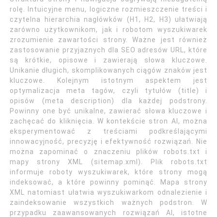
rolę. Intuicyjne menu, logiczne rozmieszczenie treści i
czytelna hierarchia nagłówków (H1, H2, H3) ułatwiają
zarówno użytkownikom, jak i robotom wyszukiwarek
zrozumienie zawartości strony. Ważne jest również
zastosowanie przyjaznych dla SEO adresów URL, które
są krótkie, opisowe i zawierają słowa kluczowe.
Unikanie długich, skomplikowanych ciągów znaków jest
kluczowe. Kolejnym istotnym aspektem jest
optymalizacja meta tagów, czyli tytułów (title) i
opisów (meta description) dla każdej podstrony.
Powinny one być unikalne, zawierać słowa kluczowe i
zachęcać do kliknięcia. W kontekście stron AI, można
eksperymentować z treściami podkreślającymi
innowacyjność, precyzję i efektywność rozwiązań. Nie
można zapominać o znaczeniu plików robots.txt i
mapy strony XML (sitemap.xml). Plik robots.txt
informuje roboty wyszukiwarek, które strony mogą
indeksować, a które powinny pominąć. Mapa strony
XML natomiast ułatwia wyszukiwarkom odnalezienie i
zaindeksowanie wszystkich ważnych podstron. W
przypadku zaawansowanych rozwiązań AI, istotne