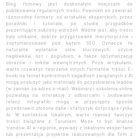
Blog firmowy jest doskonałym miejscem do
publikowania regularnych treści. Powinien on zawierać
różnorodne formaty: od artykułów eksperckich, przez
poradniki i tutoriale, po studia przypadków
prezentujące sukcesy wdrożeń. Ważne jest, aby treści
były unikalne, dobrze przygotowane merytorycznie i
zoptymalizowane pod kątem SEO. Oznacza to
naturalne wplatanie słów kluczowych, użycie
nagłówków, list i pogrubień, a także optymalizację
obrazów i linków wewnętrznych. Poza artykułami,
warto rozważyć tworzenie innych formatów treści. E-
booki na temat konkretnych zagadnień związanych z AI
mogą posłużyć jako materiały do pozyskiwania leadów
(w zamian za adres e-mail). Webinary i szkolenia online
pozwalają na interakcję z odbiorcami i budowanie
relacji. Infografiki mogą w przystępny sposób
przedstawić złożone dane i statystyki dotyczące rynku
AI. W kontekście lokalnym, warto również tworzyć
treści związane z Toruniem. Może to być analiza
trendów AI w regionie, wywiady z lokalnymi ekspertami
lub prezentacja projektów realizowanych dla firm z