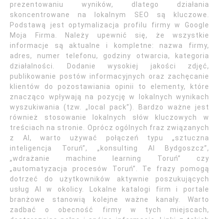
prezentowaniu wyników, dlatego działania
skoncentrowane na lokalnym SEO są kluczowe.
Podstawą jest optymalizacja profilu firmy w Google
Moja Firma. Należy upewnić się, że wszystkie
informacje są aktualne i kompletne: nazwa firmy,
adres, numer telefonu, godziny otwarcia, kategoria
działalności. Dodanie wysokiej jakości zdjęć,
publikowanie postów informacyjnych oraz zachęcanie
klientów do pozostawiania opinii to elementy, które
znacząco wpływają na pozycję w lokalnych wynikach
wyszukiwania (tzw. „local pack”). Bardzo ważne jest
również stosowanie lokalnych słów kluczowych w
treściach na stronie. Oprócz ogólnych fraz związanych
z AI, warto używać połączeń typu „sztuczna
inteligencja Toruń”, „konsulting AI Bydgoszcz”,
„wdrażanie machine learning Toruń” czy
„automatyzacja procesów Toruń”. Te frazy pomogą
dotrzeć do użytkowników aktywnie poszukujących
usług AI w okolicy. Lokalne katalogi firm i portale
branżowe stanowią kolejne ważne kanały. Warto
zadbać o obecność firmy w tych miejscach,