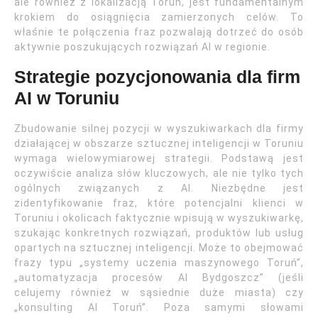
ale również z lokalizacją Toruń, jest fundamentalnym
krokiem do osiągnięcia zamierzonych celów. To
właśnie te połączenia fraz pozwalają dotrzeć do osób
aktywnie poszukujących rozwiązań AI w regionie.
Strategie pozycjonowania dla firm
AI w Toruniu
Zbudowanie silnej pozycji w wyszukiwarkach dla firmy
działającej w obszarze sztucznej inteligencji w Toruniu
wymaga wielowymiarowej strategii. Podstawą jest
oczywiście analiza słów kluczowych, ale nie tylko tych
ogólnych związanych z AI. Niezbędne jest
zidentyfikowanie fraz, które potencjalni klienci w
Toruniu i okolicach faktycznie wpisują w wyszukiwarkę,
szukając konkretnych rozwiązań, produktów lub usług
opartych na sztucznej inteligencji. Może to obejmować
frazy typu „systemy uczenia maszynowego Toruń”,
„automatyzacja procesów AI Bydgoszcz” (jeśli
celujemy również w sąsiednie duże miasta) czy
„konsulting AI Toruń”. Poza samymi słowami