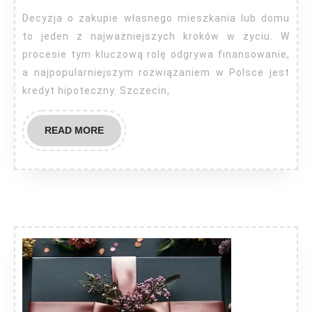
Decyzja o zakupie własnego mieszkania lub domu
to jeden z najważniejszych kroków w życiu. W
procesie tym kluczową rolę odgrywa finansowanie,
a najpopularniejszym rozwiązaniem w Polsce jest
kredyt hipoteczny. Szczecin,
READ
READ MORE
MORE