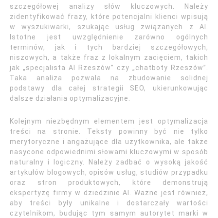
szczegółowej analizy słów kluczowych. Należy
zidentyfikować frazy, które potencjalni klienci wpisują
w wyszukiwarki, szukając usług związanych z AI.
Istotne jest uwzględnienie zarówno ogólnych
terminów, jak i tych bardziej szczegółowych,
niszowych, a także fraz z lokalnym zacięciem, takich
jak „specjalista AI Rzeszów” czy „chatboty Rzeszów”.
Taka analiza pozwala na zbudowanie solidnej
podstawy dla całej strategii SEO, ukierunkowując
dalsze działania optymalizacyjne.
Kolejnym niezbędnym elementem jest optymalizacja
treści na stronie. Teksty powinny być nie tylko
merytoryczne i angażujące dla użytkownika, ale także
nasycone odpowiednimi słowami kluczowymi w sposób
naturalny i logiczny. Należy zadbać o wysoką jakość
artykułów blogowych, opisów usług, studiów przypadku
oraz stron produktowych, które demonstrują
ekspertyzę firmy w dziedzinie AI. Ważne jest również,
aby treści były unikalne i dostarczały wartości
czytelnikom, budując tym samym autorytet marki w