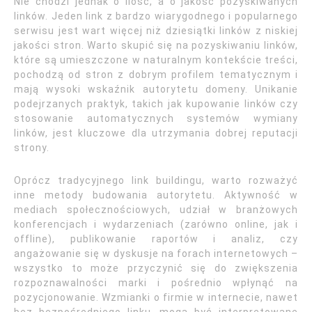
Nie chodzi jednak o ilość, a o jakość pozyskiwanych
linków. Jeden link z bardzo wiarygodnego i popularnego
serwisu jest wart więcej niż dziesiątki linków z niskiej
jakości stron. Warto skupić się na pozyskiwaniu linków,
które są umieszczone w naturalnym kontekście treści,
pochodzą od stron z dobrym profilem tematycznym i
mają wysoki wskaźnik autorytetu domeny. Unikanie
podejrzanych praktyk, takich jak kupowanie linków czy
stosowanie automatycznych systemów wymiany
linków, jest kluczowe dla utrzymania dobrej reputacji
strony.
Oprócz tradycyjnego link buildingu, warto rozważyć
inne metody budowania autorytetu. Aktywność w
mediach społecznościowych, udział w branżowych
konferencjach i wydarzeniach (zarówno online, jak i
offline), publikowanie raportów i analiz, czy
angażowanie się w dyskusje na forach internetowych –
wszystko to może przyczynić się do zwiększenia
rozpoznawalności marki i pośrednio wpłynąć na
pozycjonowanie. Wzmianki o firmie w internecie, nawet