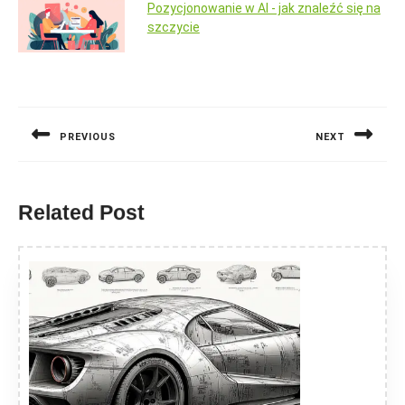
Pozycjonowanie w AI - jak znaleźć się na
szczycie
Nawigacja
wpisu
PREVIOUS
NEXT
Previous
Next
post:
post:
Related Post