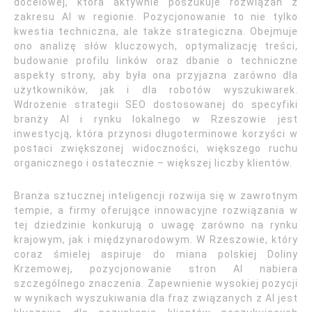
docelowej, która aktywnie poszukuje rozwiązań z
zakresu AI w regionie. Pozycjonowanie to nie tylko
kwestia techniczna, ale także strategiczna. Obejmuje
ono analizę słów kluczowych, optymalizację treści,
budowanie profilu linków oraz dbanie o techniczne
aspekty strony, aby była ona przyjazna zarówno dla
użytkowników, jak i dla robotów wyszukiwarek.
Wdrożenie strategii SEO dostosowanej do specyfiki
branży AI i rynku lokalnego w Rzeszowie jest
inwestycją, która przynosi długoterminowe korzyści w
postaci zwiększonej widoczności, większego ruchu
organicznego i ostatecznie – większej liczby klientów.
Branża sztucznej inteligencji rozwija się w zawrotnym
tempie, a firmy oferujące innowacyjne rozwiązania w
tej dziedzinie konkurują o uwagę zarówno na rynku
krajowym, jak i międzynarodowym. W Rzeszowie, który
coraz śmielej aspiruje do miana polskiej Doliny
Krzemowej, pozycjonowanie stron AI nabiera
szczególnego znaczenia. Zapewnienie wysokiej pozycji
w wynikach wyszukiwania dla fraz związanych z AI jest