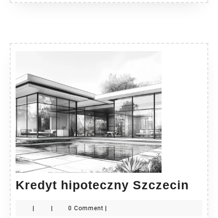
Kred
Kredyt hipoteczny Szczecin
hipo
|
|
0 Comment
|
Szcz