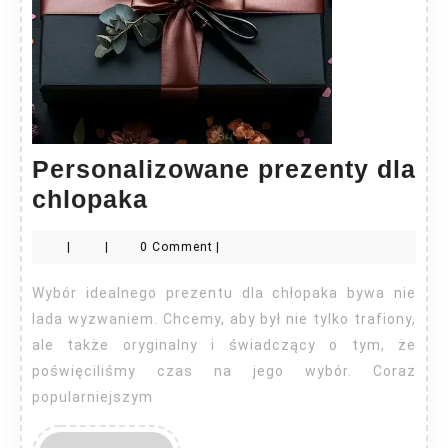
Personalizowane prezenty dla
Personalizowane
chlopaka
prezenty
|
|
0 Comment
|
dla
chlopaka
Wybór idealnego prezentu dla chłopaka bywa nie
lada wyzwaniem. Chcemy, aby był nie tylko trafiony,
ale także oryginalny i świadczący o tym, że
poświęciliśmy czas na jego wybór. Coraz
popularniejszym