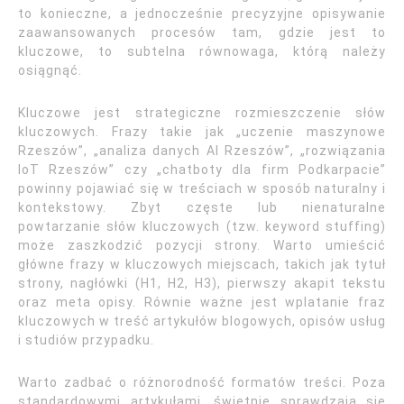
to konieczne, a jednocześnie precyzyjne opisywanie
zaawansowanych procesów tam, gdzie jest to
kluczowe, to subtelna równowaga, którą należy
osiągnąć.
Kluczowe jest strategiczne rozmieszczenie słów
kluczowych. Frazy takie jak „uczenie maszynowe
Rzeszów”, „analiza danych AI Rzeszów”, „rozwiązania
IoT Rzeszów” czy „chatboty dla firm Podkarpacie”
powinny pojawiać się w treściach w sposób naturalny i
kontekstowy. Zbyt częste lub nienaturalne
powtarzanie słów kluczowych (tzw. keyword stuffing)
może zaszkodzić pozycji strony. Warto umieścić
główne frazy w kluczowych miejscach, takich jak tytuł
strony, nagłówki (H1, H2, H3), pierwszy akapit tekstu
oraz meta opisy. Równie ważne jest wplatanie fraz
kluczowych w treść artykułów blogowych, opisów usług
i studiów przypadku.
Warto zadbać o różnorodność formatów treści. Poza
standardowymi artykułami, świetnie sprawdzają się