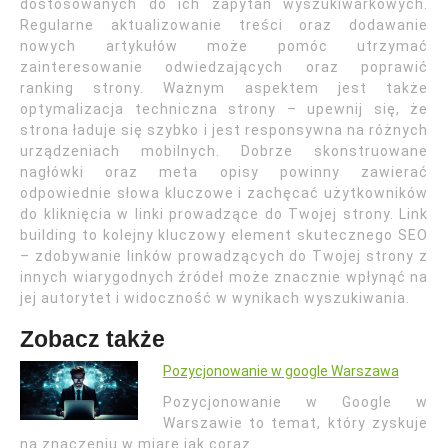
dostosowanych do ich zapytań wyszukiwarkowych.
Regularne aktualizowanie treści oraz dodawanie
nowych artykułów może pomóc utrzymać
zainteresowanie odwiedzających oraz poprawić
ranking strony. Ważnym aspektem jest także
optymalizacja techniczna strony – upewnij się, że
strona ładuje się szybko i jest responsywna na różnych
urządzeniach mobilnych. Dobrze skonstruowane
nagłówki oraz meta opisy powinny zawierać
odpowiednie słowa kluczowe i zachęcać użytkowników
do kliknięcia w linki prowadzące do Twojej strony. Link
building to kolejny kluczowy element skutecznego SEO
– zdobywanie linków prowadzących do Twojej strony z
innych wiarygodnych źródeł może znacznie wpłynąć na
jej autorytet i widoczność w wynikach wyszukiwania.
Zobacz także
Pozycjonowanie w google Warszawa
Pozycjonowanie w Google w
Warszawie to temat, który zyskuje
na znaczeniu w miarę jak coraz…