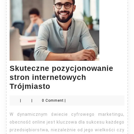
Skuteczne pozycjonowanie
stron internetowych
Skuteczne
Trójmiasto
pozycjonowanie
|
|
0 Comment
|
stron
internetowych
W dynamicznym świecie cyfrowego marketingu,
Trójmiasto
obecność online jest kluczowa dla sukcesu każdego
przedsiębiorstwa, niezależnie od jego wielkości czy