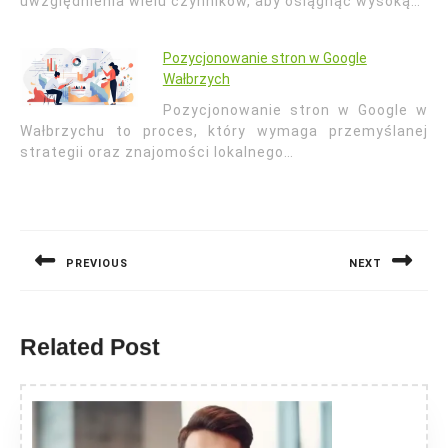
uwzględnienia wielu czynników, aby osiągnąć wysoką…
Pozycjonowanie stron w Google
Wałbrzych
Pozycjonowanie stron w Google w
Wałbrzychu to proces, który wymaga przemyślanej
strategii oraz znajomości lokalnego…
Nawigacja
wpisu
PREVIOUS
NEXT
Previous
Next
post:
post:
Related Post