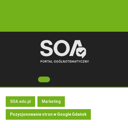
Skip
to
content
Open
Button
SOA.edu.pl
Marketing
Pozycjonowanie stron w Google Gdańsk