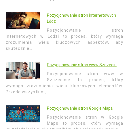
Pozycjonowanie stron internetowych
Łódź
Pozycjonowanie stron
internetowych w Łodzi to proces, który wymaga
zrozumienia wielu kluczowych aspektów, aby
skutecznie…
Pozycjonowanie stron www Szczecin
Pozycjonowanie stron www w
Szczecinie to proces, który
wymaga zrozumienia wielu kluczowych elementów.
Przede wszystkim,…
Pozycjonowanie stron Google Maps
Pozycjonowanie stron w Google
Maps to proces, który wymaga