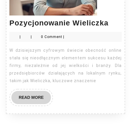
Pozyc
Pozycjonowanie Wieliczka
Wieli
|
|
0 Comment
|
W dzisiejszym cyfrowym świecie obecność online
stała się nieodłącznym elementem sukcesu każdej
firmy, niezależnie od jej wielkości i branży. Dla
przedsiębiorców działających na lokalnym rynku,
takim jak Wieliczka, kluczowe znaczenie
READ
READ MORE
MORE