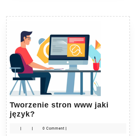
Tworzenie stron www jaki
Tworzenie
język?
stron
|
|
0 Comment
|
www