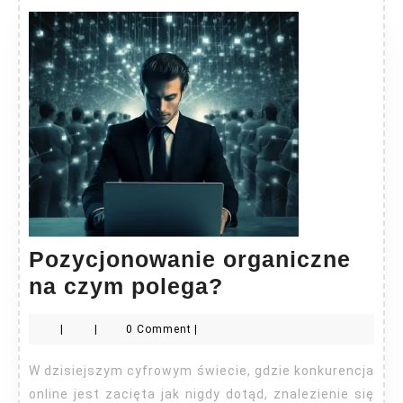
Pozycjonowanie organiczne
Pozycjonowani
na czym polega?
organiczne
|
|
0 Comment
|
na
czym
W dzisiejszym cyfrowym świecie, gdzie konkurencja
polega?
online jest zacięta jak nigdy dotąd, znalezienie się