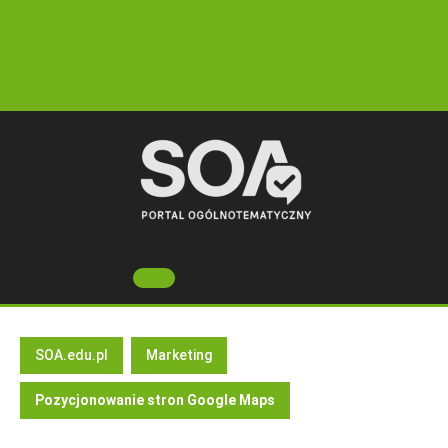
Skip
to
content
Open
Button
SOA.edu.pl
Marketing
Pozycjonowanie stron Google Maps