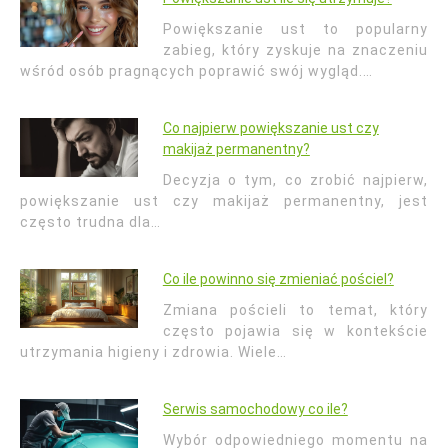
Powiększanie ust to popularny
zabieg, który zyskuje na znaczeniu
wśród osób pragnących poprawić swój wygląd.…
Co najpierw powiększanie ust czy
makijaż permanentny?
Decyzja o tym, co zrobić najpierw,
powiększanie ust czy makijaż permanentny, jest
często trudna dla…
Co ile powinno się zmieniać pościel?
Zmiana pościeli to temat, który
często pojawia się w kontekście
utrzymania higieny i zdrowia. Wiele…
Serwis samochodowy co ile?
Wybór odpowiedniego momentu na