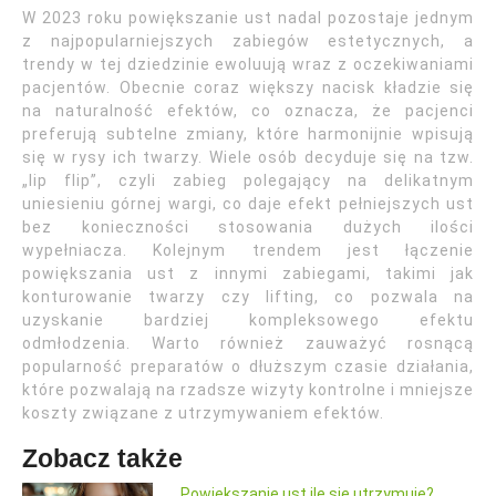
W 2023 roku powiększanie ust nadal pozostaje jednym
z najpopularniejszych zabiegów estetycznych, a
trendy w tej dziedzinie ewoluują wraz z oczekiwaniami
pacjentów. Obecnie coraz większy nacisk kładzie się
na naturalność efektów, co oznacza, że pacjenci
preferują subtelne zmiany, które harmonijnie wpisują
się w rysy ich twarzy. Wiele osób decyduje się na tzw.
„lip flip”, czyli zabieg polegający na delikatnym
uniesieniu górnej wargi, co daje efekt pełniejszych ust
bez konieczności stosowania dużych ilości
wypełniacza. Kolejnym trendem jest łączenie
powiększania ust z innymi zabiegami, takimi jak
konturowanie twarzy czy lifting, co pozwala na
uzyskanie bardziej kompleksowego efektu
odmłodzenia. Warto również zauważyć rosnącą
popularność preparatów o dłuższym czasie działania,
które pozwalają na rzadsze wizyty kontrolne i mniejsze
koszty związane z utrzymywaniem efektów.
Zobacz także
Powiększanie ust ile się utrzymuje?