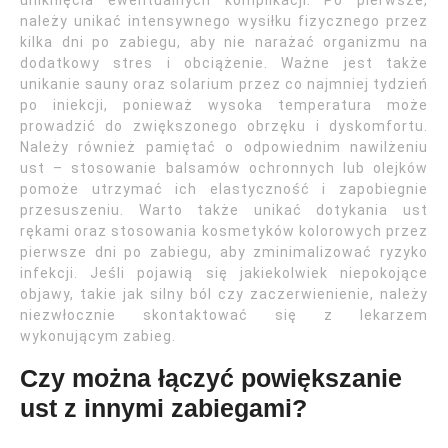
uniknięcia ewentualnych komplikacji. Po pierwsze,
należy unikać intensywnego wysiłku fizycznego przez
kilka dni po zabiegu, aby nie narażać organizmu na
dodatkowy stres i obciążenie. Ważne jest także
unikanie sauny oraz solarium przez co najmniej tydzień
po iniekcji, ponieważ wysoka temperatura może
prowadzić do zwiększonego obrzęku i dyskomfortu.
Należy również pamiętać o odpowiednim nawilżeniu
ust – stosowanie balsamów ochronnych lub olejków
pomoże utrzymać ich elastyczność i zapobiegnie
przesuszeniu. Warto także unikać dotykania ust
rękami oraz stosowania kosmetyków kolorowych przez
pierwsze dni po zabiegu, aby zminimalizować ryzyko
infekcji. Jeśli pojawią się jakiekolwiek niepokojące
objawy, takie jak silny ból czy zaczerwienienie, należy
niezwłocznie skontaktować się z lekarzem
wykonującym zabieg.
Czy można łączyć powiększanie
ust z innymi zabiegami?