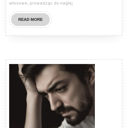
włosowe, prowadząc do nagłej
READ
READ MORE
MORE