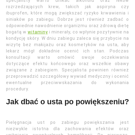
specjalisty warto unikać alkoholu oraz leków
rozrzedzających krew, takich jak aspiryna czy
ibuprofen, które mogą zwiększać ryzyko krwawienia i
siniaków po zabiegu. Dobrze jest również zadbać o
odpowiednie nawodnienie organizmu oraz zdrową dietę
bogatą w
witaminy
i minerały, co wpłynie pozytywnie na
kondycję skóry. W dniu zabiegu zaleca się przybycie na
wizytę bez makijażu oraz kosmetyków na usta, aby
lekarz mógł dokładnie ocenić ich stan. Podczas
konsultacji warto omówić swoje oczekiwania
dotyczące efektu końcowego oraz wszelkie obawy
związane z zabiegiem. Specjalista powinien również
przeprowadzić szczegółowy wywiad medyczny i ocenić
ewentualne przeciwwskazania do wykonania
procedury.
Jak dbać o usta po powiększeniu?
Pielęgnacja ust po zabiegu powiększania jest
niezwykle istotna dla zachowania efektów oraz