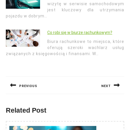
wizytę w serwisie samochodowym
jest kluczowy dla utrzymania
pojazdu w dobrym…
Co robi się w biurze rachunkowym?
Biura rachunkowe to miejsca, które
oferują szeroki wachlarz usług
związanych z księgowością i finansami. W…
Nawigacja
wpisu
PREVIOUS
NEXT
Previous
Next
post:
post:
Related Post