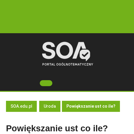
Skip
to
content
Open
Button
SOA.edu.pl
Uroda
Powiększanie ust co ile?
Powiększanie ust co ile?