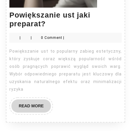
Powiększanie ust jaki
Powiększanie
preparat?
ust
|
|
0 Comment
|
jaki
preparat?
Powiększanie ust to popularny zabieg estetyczny,
który zyskuje coraz większą popularność wśród
osób pragnących poprawić wygląd swoich warg.
Wybór odpowiedniego preparatu jest kluczowy dla
uzyskania naturalnego efektu oraz minimalizacji
ryzyka
READ
READ MORE
MORE