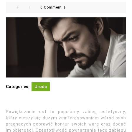
|
|
0 Comment
|
Categories:
Uroda
Powiększanie ust to popularny zabieg estetyczny,
który cieszy się dużym zainteresowaniem wśród osób
pragnących poprawić kontur swoich warg oraz dodać
im objętości. Częstotliwość powtarzania tego zabiegu