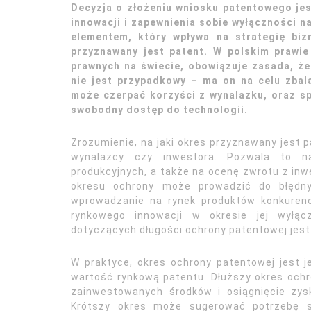
Decyzja o złożeniu wniosku patentowego je
innowacji i zapewnienia sobie wyłączności n
elementem, który wpływa na strategię bizn
przyznawany jest patent. W polskim prawi
prawnych na świecie, obowiązuje zasada, że
nie jest przypadkowy – ma on na celu zbal
może czerpać korzyści z wynalazku, oraz s
swobodny dostęp do technologii.
Zrozumienie, na jaki okres przyznawany jest p
wynalazcy czy inwestora. Pozwala to na
produkcyjnych, a także na ocenę zwrotu z inw
okresu ochrony może prowadzić do błędny
wprowadzanie na rynek produktów konkurenc
rynkowego innowacji w okresie jej wyłąc
dotyczących długości ochrony patentowej jest
W praktyce, okres ochrony patentowej jest 
wartość rynkową patentu. Dłuższy okres ochr
zainwestowanych środków i osiągnięcie zysk
Krótszy okres może sugerować potrzebę sz