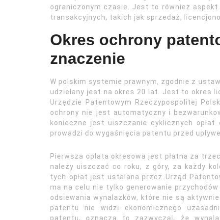
ograniczonym czasie. Jest to również aspek
transakcyjnych, takich jak sprzedaż, licencjon
Okres ochrony patento
znaczenie
W polskim systemie prawnym, zgodnie z ustaw
udzielany jest na okres 20 lat. Jest to okres 
Urzędzie Patentowym Rzeczypospolitej Polskie
ochrony nie jest automatyczny i bezwarunko
konieczne jest uiszczanie cyklicznych opłat
prowadzi do wygaśnięcia patentu przed upły
Pierwsza opłata okresowa jest płatna za trzeci
należy uiszczać co roku, z góry, za każdy ko
tych opłat jest ustalana przez Urząd Paten
ma na celu nie tylko generowanie przychodów
odsiewania wynalazków, które nie są aktywnie 
patentu nie widzi ekonomicznego uzasadni
patentu, oznacza to zazwyczaj, że wynalaz