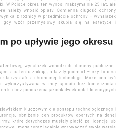
ki. W Polsce okres ten wynosi maksymalnie 25 lat, ale
tóre należy wnosić opłaty. Odmienna długość ochrony
wynika z różnicy w przedmiocie ochrony – wynalazek
s gdy wzór przemysłowy skupia się na estetyce i
tem po upływie jego okresu
patentowej, wynalazek wchodzi do domeny publicznej.
ące z patentu znikają, a każdy podmiot – czy to inna
e korzystać z chronionej technologii. Może ona być
b wykorzystywana w inny sposób bez konieczności
entu i bez ponoszenia jakichkolwiek opłat licencyjnych
 zjawiskiem kluczowym dla postępu technologicznego i
urencję, obniżenie cen produktów opartych na danej
Firmy, które dotychczas musiały płacić za licencję lub
entowej, mogą teraz legalnie wprowadzać swoje wersje