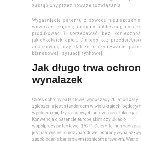
zastąpiony przez nowsze rozwiązania.
Wygaśnięcie patentu z powodu nieuiszczenia
wówczas częścią domeny publicznej, co oz
produkować i sprzedawać bez koniecznośc
jakichkolwiek opłat. Dlatego też przedsiębi
analizować, czy dalsze utrzymywanie paten
biznesowej i sytuacji rynkowej.
Jak długo trwa ochron
wynalazek
Okres ochrony patentowej wynoszący 20 lat od daty
zgłoszenia jest standardem w wielu krajach, będący
wynikiem międzynarodowych porozumień, takich jak
Konwencja o patencie europejskim czy Układ o
współpracy patentowej (PCT). Celem tej harmonizacji
jest ułatwienie międzynarodowej ochrony wynalazków
zapobieganie barierowym różnicom prawnym. Warto