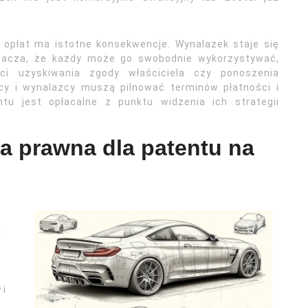
 opłat ma istotne konsekwencje. Wynalazek staje się
nacza, że każdy może go swobodnie wykorzystywać,
i uzyskiwania zgody właściciela czy ponoszenia
orcy i wynalazcy muszą pilnować terminów płatności i
tu jest opłacalne z punktu widzenia ich strategii
a prawna dla patentu na
m
 i