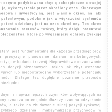
st często podyktowana chęcią zabezpieczenia swojej
a jej wykorzystanie przez określony czas. Kluczowym
esową i inwestycyjną, jest właśnie okres, na jaki
e patentowym, podobnie jak w większości systemów
 patent udzielany jest na czas określony. Ten okres
ansowanie interesów twórcy, który dzięki patentowi
połeczeństwa, które po wygaśnięciu ochrony zyskuje
atent, jest fundamentalne dla każdego przedsiębiorcy,
 precyzyjne planowanie działań marketingowych,
estycji w badania i rozwój. Nieprawidłowe oszacowanie
ch decyzji biznesowych, takich jak zbyt wczesne
yjnych lub niedostateczne wykorzystanie potencjału
zności. Dlatego też dogłębne poznanie przepisów
 niezbędne.
jednym z najważniejszych czynników wpływających na
ony oznacza potencjalnie dłuższy czas na odzyskanie
ów, a także na zbudowanie silnej pozycji rynkowej.
ybkiego działania i maksymalizacji przychodów w