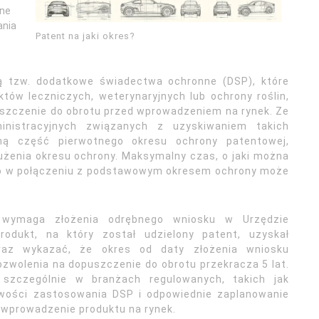
zne
ania
Patent na jaki okres?
ą tzw. dodatkowe świadectwa ochronne (DSP), które
ów leczniczych, weterynaryjnych lub ochrony roślin,
szczenie do obrotu przed wprowadzeniem na rynek. Ze
nistracyjnych związanych z uzyskiwaniem takich
ną część pierwotnego okresu ochrony patentowej,
żenia okresu ochrony. Maksymalny czas, o jaki można
t, co w połączeniu z podstawowym okresem ochrony może
 wymaga złożenia odrębnego wniosku w Urzędzie
dukt, na który został udzielony patent, uzyskał
raz wykazać, że okres od daty złożenia wniosku
zwolenia na dopuszczenie do obrotu przekracza 5 lat.
 szczególnie w branżach regulowanych, takich jak
iwości zastosowania DSP i odpowiednie zaplanowanie
 wprowadzenie produktu na rynek.