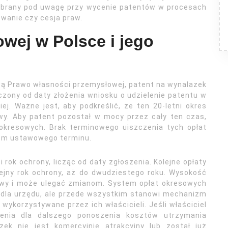
t brany pod uwagę przy wycenie patentów w procesach
owanie czy cesja praw.
wej w Polsce i jego
ą Prawo własności przemysłowej, patent na wynalazek
liczony od daty złożenia wniosku o udzielenie patentu w
j. Ważne jest, aby podkreślić, że ten 20-letni okres
wy. Aby patent pozostał w mocy przez cały ten czas,
 okresowych. Brak terminowego uiszczenia tych opłat
wem ustawowego terminu.
 rok ochrony, licząc od daty zgłoszenia. Kolejne opłaty
lejny rok ochrony, aż do dwudziestego roku. Wysokość
towy i może ulegać zmianom. System opłat okresowych
 dla urzędu, ale przede wszystkim stanowi mechanizm
wykorzystywane przez ich właścicieli. Jeśli właściciel
enia dla dalszego ponoszenia kosztów utrzymania
ek nie jest komercyjnie atrakcyjny lub został już