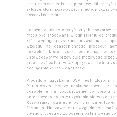
jednak pamiętać, że istnieją pewne wyjątki i specyfic
sytuacje, które mogą wpływać na faktyczny czas trw
ochrony lub jej zakres.
Jednym z takich specyficznych obszarów s
mogą być stosowane w odniesieniu do produkt
które wymagają uzyskania pozwolenia na dopu
względu na czasochłonność procedur admi
pozwoleń, które często pochłaniają znacz
ustawodawstwo przewiduje możliwość przedłu
przedłużyć patent w takiej sytuacji, to 5 la
dać łącznie 25 lat wyłączności.
Procedura uzyskania DSP jest złożona i
Patentowym. Należy udokumentować, że pro
pozwolenie na dopuszczenie do obrotu o
patentowego do daty uzyskania pierwszego po
Rozważając strategię ochrony patentowej,
farmacja, kluczowe jest uwzględnienie możl
całego procesu od zgłoszenia patentowego po