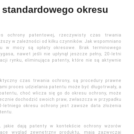
od standardowego okresu
s ochrony patentowej, rzeczywisty czas trwania
uższy w zależności od kilku czynników. Jak wspomniano
ntu w mocy są opłaty okresowe. Brak terminowego
gasa, nawet jeśli nie upłynął jeszcze pełny, 20-letni
ji rynku, eliminująca patenty, które nie są aktywnie
ktyczny czas trwania ochrony, są procedury prawne
i proces udzielania patentu może być długotrwały, a
 patentu, choć wlicza się go do okresu ochrony, może
tecznie dochodzić swoich praw, zwłaszcza w przypadku
0-letniego okresu ochrony jest zawsze data złożenia
tentu.
 jakie dają patenty w kontekście ochrony wzorów
iące wygląd zewnętrzny produktu, mają zazwyczaj