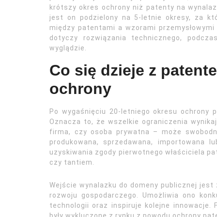
krótszy okres ochrony niż patenty na wynalaz
jest on podzielony na 5-letnie okresy, za k
między patentami a wzorami przemysłowymi 
dotyczy rozwiązania technicznego, podcza
wyglądzie.
Co się dzieje z paten
ochrony
Po wygaśnięciu 20-letniego okresu ochrony 
Oznacza to, że wszelkie ograniczenia wynikaj
firma, czy osoba prywatna – może swobodni
produkowana, sprzedawana, importowana lu
uzyskiwania zgody pierwotnego właściciela pat
czy tantiem.
Wejście wynalazku do domeny publicznej jest
rozwoju gospodarczego. Umożliwia ono konk
technologii oraz inspiruje kolejne innowacje. 
były wykluczone z rynku z powodu ochrony pat