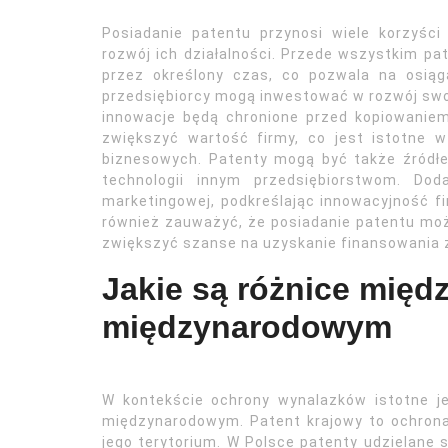
Posiadanie patentu przynosi wiele korzyśc
rozwój ich działalności. Przede wszystkim p
przez określony czas, co pozwala na osią
przedsiębiorcy mogą inwestować w rozwój swoi
innowacje będą chronione przed kopiowaniem
zwiększyć wartość firmy, co jest istotne 
biznesowych. Patenty mogą być także źródł
technologii innym przedsiębiorstwom. Do
marketingowej, podkreślając innowacyjność fi
również zauważyć, że posiadanie patentu moż
zwiększyć szanse na uzyskanie finansowania z
Jakie są różnice międ
międzynarodowym
W kontekście ochrony wynalazków istotne j
międzynarodowym. Patent krajowy to ochrona 
jego terytorium. W Polsce patenty udzielane