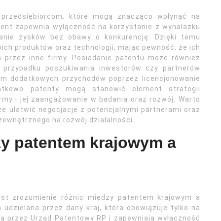
i przedsiębiorcom, które mogą znacząco wpłynąć na
atent zapewnia wyłączność na korzystanie z wynalazku
ganie zysków bez obawy o konkurencję. Dzięki temu
ch produktów oraz technologii, mając pewność, że ich
 przez inne firmy. Posiadanie patentu może również
w przypadku poszukiwania inwestorów czy partnerów
em dodatkowych przychodów poprzez licencjonowanie
datkowo patenty mogą stanowić element strategii
rmy i jej zaangażowanie w badania oraz rozwój. Warto
e ułatwić negocjacje z potencjalnymi partnerami oraz
ewnętrznego na rozwój działalności.
zy patentem krajowym a
est zrozumienie różnic między patentem krajowym a
udzielana przez dany kraj, która obowiązuje tylko na
 są przez Urząd Patentowy RP i zapewniają wyłączność