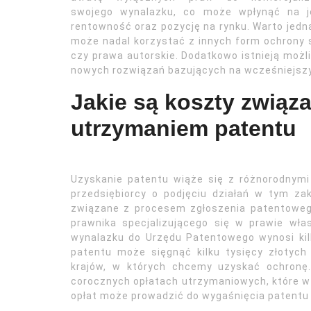
swojego wynalazku, co może wpłynąć na j
rentowność oraz pozycję na rynku. Warto jed
może nadal korzystać z innych form ochrony sw
czy prawa autorskie. Dodatkowo istnieją możli
nowych rozwiązań bazujących na wcześniejsz
Jakie są koszty związ
utrzymaniem patentu
Uzyskanie patentu wiąże się z różnorodnym
przedsiębiorcy o podjęciu działań w tym za
związane z procesem zgłoszenia patentowego
prawnika specjalizującego się w prawie włas
wynalazku do Urzędu Patentowego wynosi kilk
patentu może sięgnąć kilku tysięcy złotych
krajów, w których chcemy uzyskać ochronę
corocznych opłatach utrzymaniowych, które wz
opłat może prowadzić do wygaśnięcia patentu