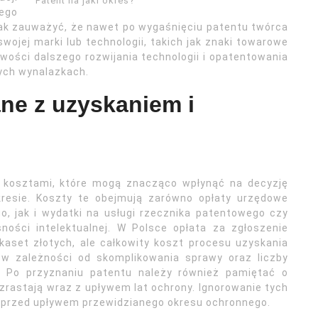
Patent na jaki okres?
ego
nak zauważyć, że nawet po wygaśnięciu patentu twórca
ojej marki lub technologii, takich jak znaki towarowe
wości dalszego rozwijania technologii i opatentowania
ych wynalazkach.
ane z uzyskaniem i
i kosztami, które mogą znacząco wpłynąć na decyzję
kresie. Koszty te obejmują zarówno opłaty urzędowe
, jak i wydatki na usługi rzecznika patentowego czy
ności intelektualnej. W Polsce opłata za zgłoszenie
aset złotych, ale całkowity koszt procesu uzyskania
 w zależności od skomplikowania sprawy oraz liczby
. Po przyznaniu patentu należy również pamiętać o
rastają wraz z upływem lat ochrony. Ignorowanie tych
 przed upływem przewidzianego okresu ochronnego.