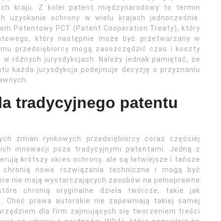
ach kraju. Z kolei patent międzynarodowy to termin
h uzyskanie ochrony w wielu krajach jednocześnie.
em Patentowy PCT (Patent Cooperation Treaty), który
entowego, który następnie może być przetwarzany w
temu przedsiębiorcy mogą zaoszczędzić czas i koszty
 w różnych jurysdykcjach. Należy jednak pamiętać, że
u każda jurysdykcja podejmuje decyzję o przyznaniu
rawnych.
la tradycyjnego patentu
nych zmian rynkowych przedsiębiorcy coraz częściej
ich innowacji poza tradycyjnymi patentami. Jedną z
rują krótszy okres ochrony, ale są łatwiejsze i tańsze
 chronią nowe rozwiązania techniczne i mogą być
które nie mają wystarczających zasobów na pełnoprawne
tóre chronią oryginalne dzieła twórcze, takie jak
. Choć prawa autorskie nie zapewniają takiej samej
rzędziem dla firm zajmujących się tworzeniem treści