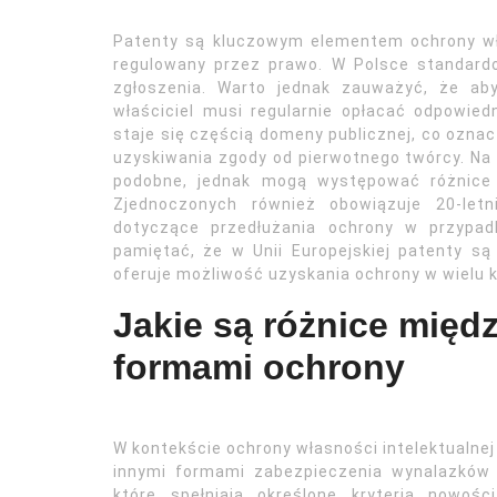
Patenty są kluczowym elementem ochrony włas
regulowany przez prawo. W Polsce standard
zgłoszenia. Warto jednak zauważyć, że ab
właściciel musi regularnie opłacać odpowied
staje się częścią domeny publicznej, co ozna
uzyskiwania zgody od pierwotnego twórcy. Na
podobne, jednak mogą występować różnice 
Zjednoczonych również obowiązuje 20-letn
dotyczące przedłużania ochrony w przypad
pamiętać, że w Unii Europejskiej patenty są
oferuje możliwość uzyskania ochrony w wielu k
Jakie są różnice międ
formami ochrony
W kontekście ochrony własności intelektualne
innymi formami zabezpieczenia wynalazków i
które spełniają określone kryteria nowoś