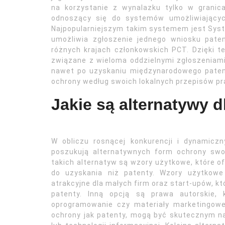
na korzystanie z wynalazku tylko w granic
odnoszący się do systemów umożliwiającyc
Najpopularniejszym takim systemem jest Syst
umożliwia zgłoszenie jednego wniosku pat
różnych krajach członkowskich PCT. Dzięki 
związane z wieloma oddzielnymi zgłoszeniami
nawet po uzyskaniu międzynarodowego patent
ochrony według swoich lokalnych przepisów p
Jakie są alternatywy d
W obliczu rosnącej konkurencji i dynamicz
poszukują alternatywnych form ochrony swo
takich alternatyw są wzory użytkowe, które ofe
do uzyskania niż patenty. Wzory użytkowe
atrakcyjne dla małych firm oraz start-upów, 
patenty. Inną opcją są prawa autorskie, k
oprogramowanie czy materiały marketingowe
ochrony jak patenty, mogą być skutecznym na