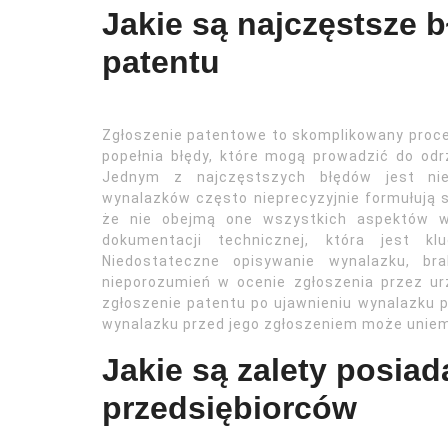
Jakie są najczęstsze b
patentu
Zgłoszenie patentowe to skomplikowany proces
popełnia błędy, które mogą prowadzić do odr
Jednym z najczęstszych błędów jest niew
wynalazków często nieprecyzyjnie formułują
że nie obejmą one wszystkich aspektów wy
dokumentacji technicznej, która jest k
Niedostateczne opisywanie wynalazku, 
nieporozumień w ocenie zgłoszenia przez ur
zgłoszenie patentu po ujawnieniu wynalazku pu
wynalazku przed jego zgłoszeniem może uniem
Jakie są zalety posiad
przedsiębiorców