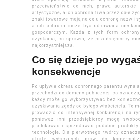
przeciwieństwie do nich, prawa autorskie 
artystyczne, a ich ochrona trwa przez całe życ
znaki towarowe mają na celu ochronę nazw i sym
a ich ochrona może być odnawiana nieskońc
gospodarczym. Każda z tych form ochrony
uzyskania, co sprawia, że przedsiębiorcy mu
najkorzystniejsza.
Co się dzieje po wygaś
konsekwencje
Po upływie okresu ochronnego patentu wynal
przechodzi do domeny publicznej, co oznacza
każdy może go wykorzystywać bez konieczno
uzyskiwania zgody od byłego właściciela. To 
prowadzić do intensywnej konkurencji na ry
ponieważ inni przedsiębiorcy mogą swobod
produkować i sprzedawać podobne produkty 
technologie. Dla pierwotnego twórcy oznacz
utratę wyłącznych praw do komercjaliza