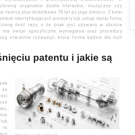
chronią oryginalne dzieła literackie, muzyczne czy
ie twórcy plus dodatkowe 70 lat po jego śmierci. Z kolei
boli identyfikujących produkty lub usługi danej firmy,
zoną ilość razy, o ile znak jest używany w obrocie
 ma swoje specyficzne wymagania oraz procedury
szą starannie rozważyć, która forma będzie dla nich
nięciu patentu i jakie są
azek
, że
ści
może
nku,
nie
lub
a to
cji