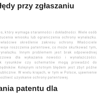
łędy przy zgłaszaniu
, który wymaga staranności i dokładności. Wiele osób
zucenia wniosku lub ograniczenia ochrony wynalazku.
łaściwe określenie zakresu ochrony. Właściciele
 swoje roszczenia patentowe, co może skutkować tym,
nalazku. Innym problemem jest brak odpowiedniej
luczowa dla wykazania nowości i wynalazczości.
brak rysunków czy schematów mogą prowadzić do
zędników. Kolejnym istotnym błędem jest zbyt późne
blicznie. W wielu krajach, w tym w Polsce, ujawnienie
ożliwić uzyskanie ochrony patentowej.
ania patentu dla