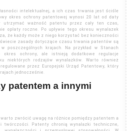
ności intelektualnej, a ich czas trwania jest ściśle
owy okres ochrony patentowej wynosi 20 lat od daty
y utrzymać ważność patentu przez cały ten czas,
nie opłaty roczne. Po upływie tego okresu wynalazek
cza, że każdy może z niego korzystać bez konieczności
 świecie zasady dotyczące czasu trwania patentów są
w poszczególnych krajach. Na przykład w Stanach
i okres ochrony, ale istnieją dodatkowe regulacje
ku niektórych rodzajów wynalazków. Warto również
 regulowane przez Europejski Urząd Patentowy, który
rajach jednocześnie.
zy patentem a innymi
j warto zwrócić uwagę na różnice pomiędzy patentem a
 twórczości. Patenty chronią wynalazki techniczne,
ci, wynalazczości i przemysłowej stosowalności. W