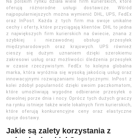
Na polskim rynku działa wiele firm kurierskich, które
oferują różnorodne usługi dostawcze. Wśród
najpopularniejszych można wymienić DHL, UPS, FedEx
oraz InPost. Każda z tych firm ma swoje unikalne
cechy i oferty, które przyciągają klientów. DHL to jedna
z największych firm kurierskich na świecie, znana z
szybkiej i niezawodnej obsługi przesyłek
międzynarodowych oraz krajowych. UPS również
cieszy się dużym uznaniem dzięki szerokiemu
zakresowi usług oraz możliwości śledzenia przesyłek
w czasie rzeczywistym. FedEx to kolejna globalna
marka, która wyróżnia się wysoką jakością usług oraz
innowacyjnymi rozwiązaniami logistycznymi. InPost z
kolei zdobył popularność dzięki swoim paczkomatom,
które umożliwiają wygodne odbieranie przesyłek o
dowolnej porze dnia i nocy. Oprócz tych dużych graczy
na rynku istnieje także wiele lokalnych firm kurierskich,
które oferują konkurencyjne ceny oraz elastyczne
opcje dostawy.
Jakie są zalety korzystania z