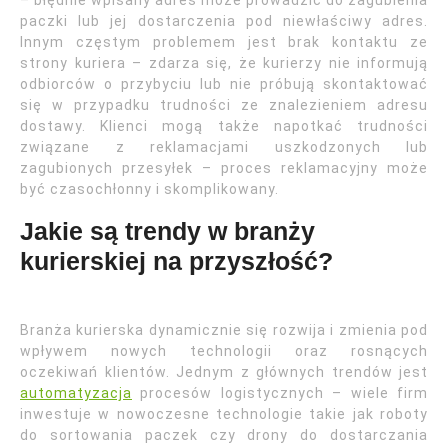
– błędnie wpisany adres może prowadzić do zagubienia
paczki lub jej dostarczenia pod niewłaściwy adres.
Innym częstym problemem jest brak kontaktu ze
strony kuriera – zdarza się, że kurierzy nie informują
odbiorców o przybyciu lub nie próbują skontaktować
się w przypadku trudności ze znalezieniem adresu
dostawy. Klienci mogą także napotkać trudności
związane z reklamacjami uszkodzonych lub
zagubionych przesyłek – proces reklamacyjny może
być czasochłonny i skomplikowany.
Jakie są trendy w branży
kurierskiej na przyszłość?
Branża kurierska dynamicznie się rozwija i zmienia pod
wpływem nowych technologii oraz rosnących
oczekiwań klientów. Jednym z głównych trendów jest
automatyzacja
procesów logistycznych – wiele firm
inwestuje w nowoczesne technologie takie jak roboty
do sortowania paczek czy drony do dostarczania