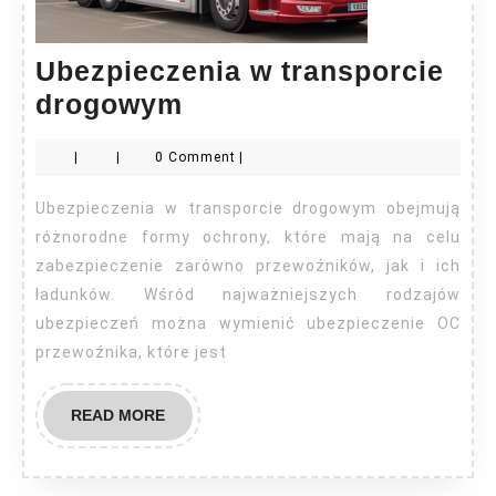
Ubezpieczenia w transporcie
Ubezpieczenia
drogowym
w
|
|
0 Comment
|
transporcie
drogowym
Ubezpieczenia w transporcie drogowym obejmują
różnorodne formy ochrony, które mają na celu
zabezpieczenie zarówno przewoźników, jak i ich
ładunków. Wśród najważniejszych rodzajów
ubezpieczeń można wymienić ubezpieczenie OC
przewoźnika, które jest
READ
READ MORE
MORE