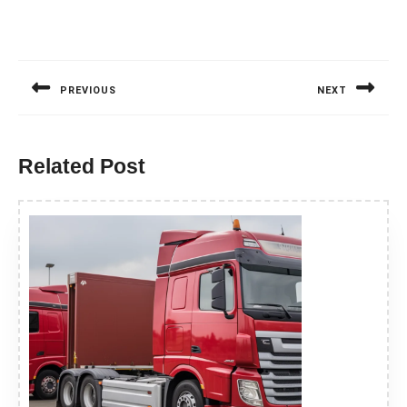
Nawigacja
wpisu
PREVIOUS
NEXT
Previous
Next
post:
post:
Related Post