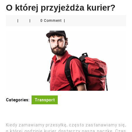
O której przyjeżdża kurier?
|
|
0 Comment
|
Categories:
Transport
Kiedy zamawiamy przesyłkę, często zastanawiamy się,
o której godzinie kurier dostarczy naszą paczkę. Czas