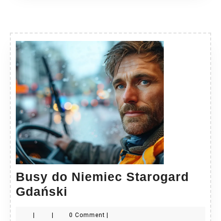
Busy do Niemiec Starogard
Busy
Gdański
do
|
|
0 Comment
|
Niemiec