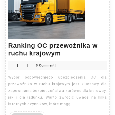
Ranking OC przewoźnika w
Ranking
ruchu krajowym
OC
|
|
0 Comment
|
przewoźnika
w
Wybór odpowiedniego ubezpieczenia OC dla
ruchu
przewoźnika w ruchu krajowym jest kluczowy dla
krajowym
zapewnienia bezpieczeństwa zarówno dla kierowcy,
jak i dla ładunku. Warto zwrócić uwagę na kilka
istotnych czynników, które mogą