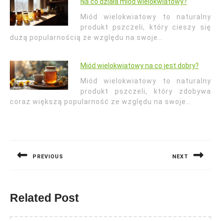
Na co działa miód wielokwiatowy?
Miód wielokwiatowy to naturalny
produkt pszczeli, który cieszy się
dużą popularnością ze względu na swoje…
Miód wielokwiatowy na co jest dobry?
Miód wielokwiatowy to naturalny
produkt pszczeli, który zdobywa
coraz większą popularność ze względu na swoje…
Nawigacja
wpisu
PREVIOUS
NEXT
Previous
Next
post:
post:
Related Post