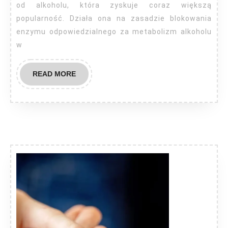
od alkoholu, która zyskuje coraz większą
popularność. Działa ona na zasadzie blokowania
enzymu odpowiedzialnego za metabolizm alkoholu
w
READ
READ MORE
MORE