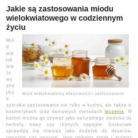
Jakie są zastosowania miodu
wielokwiatowego w codziennym
życiu
Mió
d
wie
lok
wia
to
wy
zna
jduj
Miód wielokwiatowy właściwości i zastosowanie
e
szerokie zastosowanie nie tylko w kuchni, ale także w
kosmetykach oraz domowych metodach
leczenia
. W
kuchni można go używać jako naturalnego słodzika do
herbaty, kawy czy różnych napojów. Doskonale
sprawdza się również jako dodatek do deserów,
jogurtów czy owoców. Jego unikalny smak i aromat