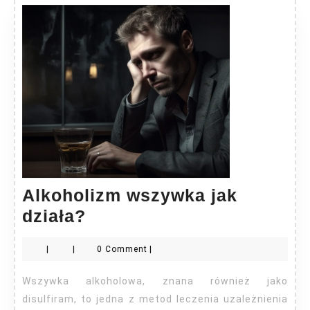
Alkoholizm wszywka jak
Alkoholizm
działa?
wszywka
|
|
0 Comment
|
jak
działa?
Wszywka alkoholowa, znana również jako
disulfiram, to jedna z metod leczenia uzależnienia