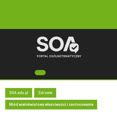
Skip
to
content
Open
Button
SOA.edu.pl
Zdrowie
Miód wielokwiatowy właściwości i zastosowanie