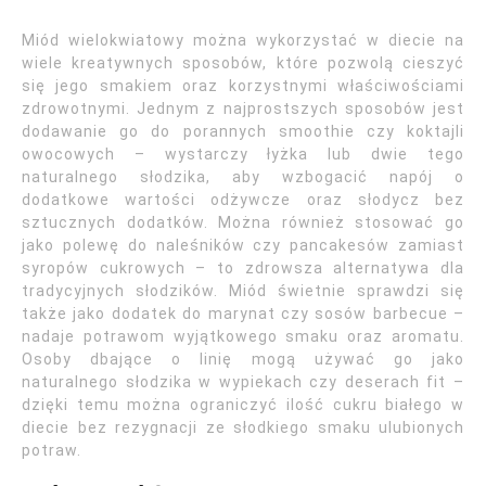
Miód wielokwiatowy można wykorzystać w diecie na
wiele kreatywnych sposobów, które pozwolą cieszyć
się jego smakiem oraz korzystnymi właściwościami
zdrowotnymi. Jednym z najprostszych sposobów jest
dodawanie go do porannych smoothie czy koktajli
owocowych – wystarczy łyżka lub dwie tego
naturalnego słodzika, aby wzbogacić napój o
dodatkowe wartości odżywcze oraz słodycz bez
sztucznych dodatków. Można również stosować go
jako polewę do naleśników czy pancakesów zamiast
syropów cukrowych – to zdrowsza alternatywa dla
tradycyjnych słodzików. Miód świetnie sprawdzi się
także jako dodatek do marynat czy sosów barbecue –
nadaje potrawom wyjątkowego smaku oraz aromatu.
Osoby dbające o linię mogą używać go jako
naturalnego słodzika w wypiekach czy deserach fit –
dzięki temu można ograniczyć ilość cukru białego w
diecie bez rezygnacji ze słodkiego smaku ulubionych
potraw.