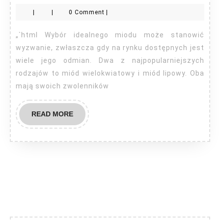
miód
|
|
0 Comment
|
lepsz
wielo
„`html Wybór idealnego miodu może stanowić
czy
wyzwanie, zwłaszcza gdy na rynku dostępnych jest
lipow
wiele jego odmian. Dwa z najpopularniejszych
rodzajów to miód wielokwiatowy i miód lipowy. Oba
mają swoich zwolenników
READ
READ MORE
MORE