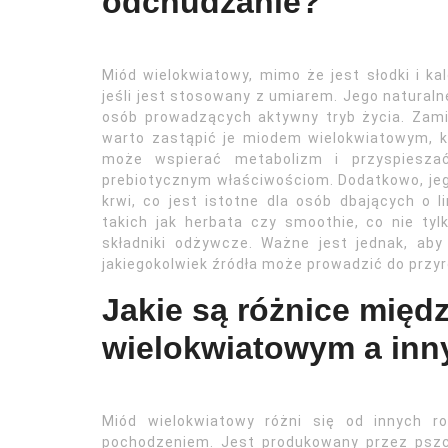
odchudzanie?
Miód wielokwiatowy, mimo że jest słodki i k
jeśli jest stosowany z umiarem. Jego naturaln
osób prowadzących aktywny tryb życia. Zamia
warto zastąpić je miodem wielokwiatowym, 
może wspierać metabolizm i przyspiesza
prebiotycznym właściwościom. Dodatkowo, je
krwi, co jest istotne dla osób dbających o
takich jak herbata czy smoothie, co nie ty
składniki odżywcze. Ważne jest jednak, aby
jakiegokolwiek źródła może prowadzić do przyr
Jakie są różnice mię
wielokwiatowym a inn
Miód wielokwiatowy różni się od innych 
pochodzeniem. Jest produkowany przez pszcz