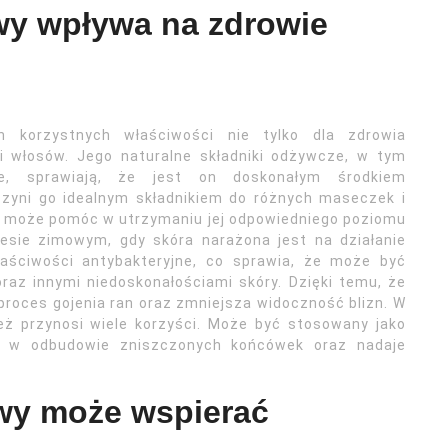
wy wpływa na zdrowie
 korzystnych właściwości nie tylko dla zdrowia
 i włosów. Jego naturalne składniki odżywcze, w tym
cze, sprawiają, że jest on doskonałym środkiem
 czyni go idealnym składnikiem do różnych maseczek i
ę może pomóc w utrzymaniu jej odpowiedniego poziomu
resie zimowym, gdy skóra narażona jest na działanie
aściwości antybakteryjne, co sprawia, że może być
az innymi niedoskonałościami skóry. Dzięki temu, że
roces gojenia ran oraz zmniejsza widoczność blizn. W
ż przynosi wiele korzyści. Może być stosowany jako
ga w odbudowie zniszczonych końcówek oraz nadaje
wy może wspierać