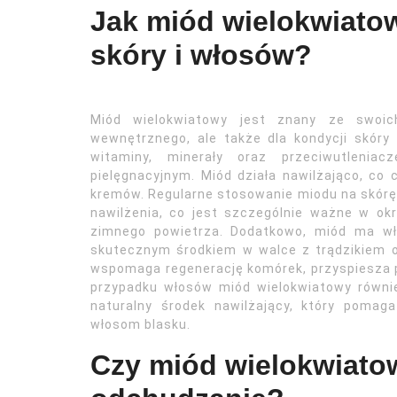
Jak miód wielokwiato
skóry i włosów?
Miód wielokwiatowy jest znany ze swoich
wewnętrznego, ale także dla kondycji skóry
witaminy, minerały oraz przeciwutlenia
pielęgnacyjnym. Miód działa nawilżająco, co
kremów. Regularne stosowanie miodu na skór
nawilżenia, co jest szczególnie ważne w ok
zimnego powietrza. Dodatkowo, miód ma wł
skutecznym środkiem w walce z trądzikiem or
wspomaga regenerację komórek, przyspiesza p
przypadku włosów miód wielokwiatowy równie
naturalny środek nawilżający, który poma
włosom blasku.
Czy miód wielokwiato