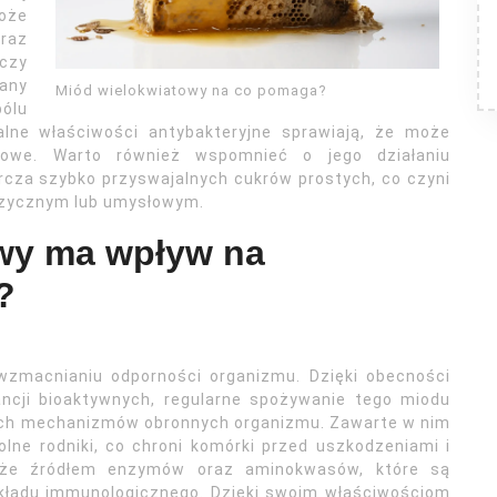
może
raz
czy
wany
Miód wielokwiatowy na co pomaga?
bólu
alne właściwości antybakteryjne sprawiają, że może
zowe. Warto również wspomnieć o jego działaniu
cza szybko przyswajalnych cukrów prostych, co czyni
fizycznym lub umysłowym.
wy ma wpływ na
?
wzmacnianiu odporności organizmu. Dzięki obecności
ncji bioaktywnych, regularne spożywanie tego miodu
nych mechanizmów obronnych organizmu. Zawarte w nim
lne rodniki, co chroni komórki przed uszkodzeniami i
akże źródłem enzymów oraz aminokwasów, które są
kładu immunologicznego. Dzięki swoim właściwościom