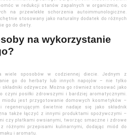
omóc w redukcji stanów zapalnych w organizmie, co
ych na przewlekłe schorzenia autoimmunologiczne.
 chętnie stosowany jako naturalny dodatek do różnych
e go do diety.
osoby na wykorzystanie
go?
a wiele sposobów w codziennej diecie. Jednym z
anie go do herbaty lub innych napojów – nie tylko
e składniki odżywcze. Można go również stosować jako
o czyni posiłki zdrowszymi i bardziej aromatycznymi.
 miodu jest przygotowanie domowych kosmetyków –
i regenerującym świetnie nadaje się jako składnik
żna także łączyć z innymi produktami spożywczymi –
mi czy płatkami owsianymi, tworząc smaczne i zdrowe
z różnymi przepisami kulinarnymi, dodając miód do
maku i aromatu.