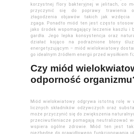
korzystnej flory bakteryjnej w jelitach, co 
przyczynić się do poprawy trawienia o
złagodzenia objawów takich jak wzdęcia 
zgaga. Ponadto miód ten jest często stoso
jako środek wspomagający leczenie kaszlu i 
gardła. Jego lepka konsystencja oraz natur
działać kojąco na podrażnione błony ślu
energetyzującym – miód wielokwiatowy dostar
go idealnym źródłem energii przed wysiłkiem 
Czy miód wielokwiato
odporność organizmu
Miód wielokwiatowy odgrywa istotną rolę w 
licznych składników odżywczych oraz substa
może przyczynić się do zwiększenia natural
przeciwutleniacze pomagają neutralizować wo
wspiera ogólne zdrowie. Miód ten jest t
niezbędne do prawidłowego funkcjonowania u