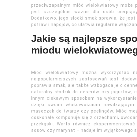
przeciwzapalnym miód wielokwiatowy może p
jest szczególnie ważne dla osób cierpiąc
Dodatkowo, jego słodki smak sprawia, że jest
potraw i napojów, co ułatwia regularne włączani
Jakie są najlepsze sp
miodu wielokwiatowe
Miód wielokwiatowy można wykorzystać n
najpopularniejszych zastosowań jest dodaw
poprawia smak, ale także wzbogaca je o cenn
naturalny słodzik do deserów czy jogurtów, c
Innym ciekawym sposobem na wykorzystanie
dzięki swoim właściwościom nawilżającym 
maseczek do twarzy czy peelingów. Miód mo
doskonale komponuje się z orzechami, owoca
przekąski. Warto również eksperymentować 
sosów czy marynat – nadaje im wyjątkowego s