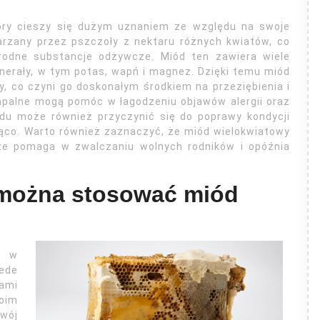
tóry cieszy się dużym uznaniem ze względu na swoje
arzany przez pszczoły z nektaru różnych kwiatów, co
orodne substancje odżywcze. Miód ten zawiera wiele
nerały, w tym potas, wapń i magnez. Dzięki temu miód
 co czyni go doskonałym środkiem na przeziębienia i
apalne mogą pomóc w łagodzeniu objawów alergii oraz
du może również przyczynić się do poprawy kondycji
ująco. Warto również zaznaczyć, że miód wielokwiatowy
 że pomaga w zwalczaniu wolnych rodników i opóźnia
i można stosować miód
e w
zede
ami
oim
wój