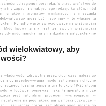
eżności od regionu i pory roku. W przeciwieństwie do
wyraźny zapach i smak jednego rodzaju kwiatów, miód
wem smaków i aromatów wynikających z mieszanki
ielokwiatowego może być nieco inny – to właśnie ta
oduktem. Ponadto warto zwrócić uwagę na właściwości
. Miód lipowy znany jest ze swoich właściwości
s gdy miód manuka ma silne działanie antybakteryjne
d wielokwiatowy, aby
iwości?
e właściwości zdrowotne przez długi czas, należy go
scem do przechowywania miodu jest ciemne i chłodne
słonecznego. Idealna temperatura to około 18-20 stopni
miodu w lodówce, ponieważ niska temperatura może
alizacja jest naturalnym procesem występującym w
a negatywnie na jego jakość ani wartości odżywcze –
ści. Jeśli jednak preferujesz płynny miód, można go