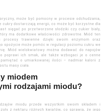
aloryczny, może być pomocny w procesie odchudzania,
e cukry dostarczają energii, co może być korzystne dla
st sięgać po przetworzone słodziki czy cukier biały,
który ma dodatkowe właściwości zdrowotne. Miód ten
ć procesy trawienne dzięki swoim enzymom oraz
go spożycie może pomóc w regulacji poziomu cukru we
 linię. Miód wielokwiatowy można dodawać do napojów
lko poprawi ich smak, ale także wzbogaci je o cenne
 pamiętać o umiarkowanej ilości – nadmiar kalorii z
ostu masy ciała.
dzy miodem
ymi rodzajami miodu?
rodzajów miodu przede wszystkim swoim składem i
oły z nektaru różnych kwiatów, co sprawia, że jego