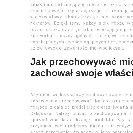
smak i aromat mogą się znacznie różnić w zal
miodu lipowego czy akacjowego, które mają 
wielokwiatowy charakteryzuje się bogact
nektarów. Dzięki temu każdy słoik miodu w
różnorodność czyni go tak interesującym pr
zdrowotne poszczególnych rodzajów miodu
uspokajających i wspomagających sen, podcza
dzięki wysokiej zawartości metyloglioksalu.
Jak przechowywać mió
zachował swoje właśc
Aby miód wielokwiatowy zachował swoje cenn
odpowiednio przechowywać. Najlepszym miej
miejsce, z dala od źródeł ciepła oraz światła 
Celsjusza. Należy unikać przechowywania 
spowodować krystalizację produktu. Kryst
przypadku wielu rodzajów miodu i nie wpływ
wręcz przeciwnie, świadczy o jego naturalno