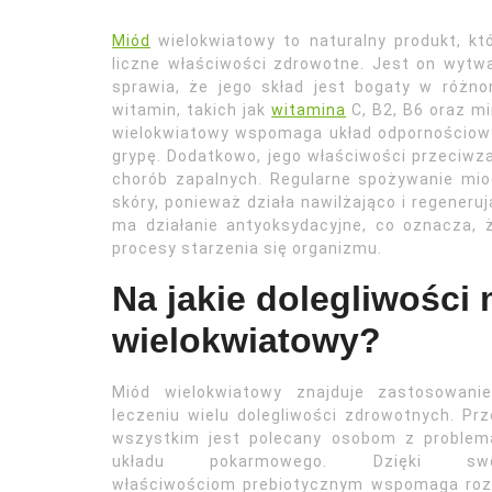
Miód
wielokwiatowy to naturalny produkt, k
liczne właściwości zdrowotne. Jest on wytw
sprawia, że jego skład jest bogaty w różn
witamin, takich jak
witamina
C, B2, B6 oraz mi
wielokwiatowy wspomaga układ odpornościowy,
grypę. Dodatkowo, jego właściwości przeciwz
chorób zapalnych. Regularne spożywanie mio
skóry, ponieważ działa nawilżająco i regener
ma działanie antyoksydacyjne, co oznacza,
procesy starzenia się organizmu.
Na jakie dolegliwośc
wielokwiatowy?
Miód wielokwiatowy znajduje zastosowani
leczeniu wielu dolegliwości zdrowotnych. Pr
wszystkim jest polecany osobom z problem
układu pokarmowego. Dzięki sw
właściwościom prebiotycznym wspomaga roz