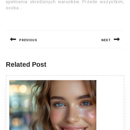
spełnienia określonych warunków. Przede wszystkim,
osoba…
Nawigacja
wpisu
PREVIOUS
NEXT
Previous
Next
post:
post:
Related Post