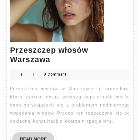
Przeszczep włosów
Przeszczep
Warszawa
włosów
|
|
0 Comment
|
Warszawa
Przeszczep włosów w Warszawie to procedura,
która zyskuje coraz większą popularność wśród
osób borykających się z problemem nadmiernego
wypadania włosów. Proces ten rozpoczyna się od
dokładnej konsultacji z lekarzem specjalistą,
READ
READ MORE