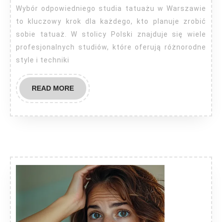
Wybór odpowiedniego studia tatuażu w Warszawie
to kluczowy krok dla każdego, kto planuje zrobić
sobie tatuaż. W stolicy Polski znajduje się wiele
profesjonalnych studiów, które oferują różnorodne
style i techniki
READ
READ MORE
MORE