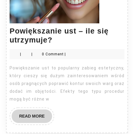
Powiększanie ust – ile się
Powiększanie
utrzymuje?
ust
|
|
0 Comment
|
–
ile
Powiększanie ust to popularny zabieg estetyczny,
się
który cieszy się dużym zainteresowaniem wśród
utrzymuje?
osób pragnących poprawić kontur swoich warg oraz
dodać im objętości. Efekty tego typu procedur
mogą być różne w
READ
READ MORE
MORE