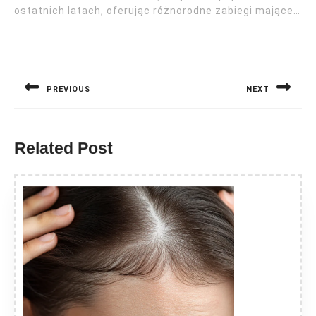
ostatnich latach, oferując różnorodne zabiegi mające…
Nawigacja
wpisu
PREVIOUS
NEXT
Previous
Next
post:
post:
Related Post