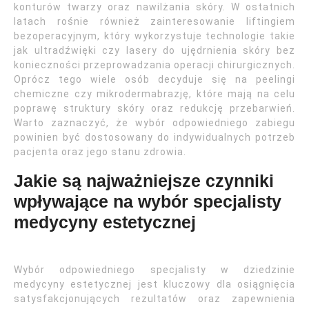
konturów twarzy oraz nawilżania skóry. W ostatnich
latach rośnie również zainteresowanie liftingiem
bezoperacyjnym, który wykorzystuje technologie takie
jak ultradźwięki czy lasery do ujędrnienia skóry bez
konieczności przeprowadzania operacji chirurgicznych.
Oprócz tego wiele osób decyduje się na peelingi
chemiczne czy mikrodermabrazję, które mają na celu
poprawę struktury skóry oraz redukcję przebarwień.
Warto zaznaczyć, że wybór odpowiedniego zabiegu
powinien być dostosowany do indywidualnych potrzeb
pacjenta oraz jego stanu zdrowia.
Jakie są najważniejsze czynniki
wpływające na wybór specjalisty
medycyny estetycznej
Wybór odpowiedniego specjalisty w dziedzinie
medycyny estetycznej jest kluczowy dla osiągnięcia
satysfakcjonujących rezultatów oraz zapewnienia