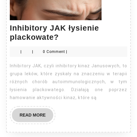
Inhibitory JAK łysienie
Inhibitory
plackowate?
JAK
|
|
0 Comment
|
łysienie
plackowate?
Inhibitory JAK, czyli inhibitory kinaz Janusowych, to
grupa leków, które zyskały na znaczeniu w terapii
różnych chorób autoimmunologicznych, w tym
łysienia plackowatego. Działają one poprzez
hamowanie aktywności kinaz, które są
READ
READ MORE
MORE