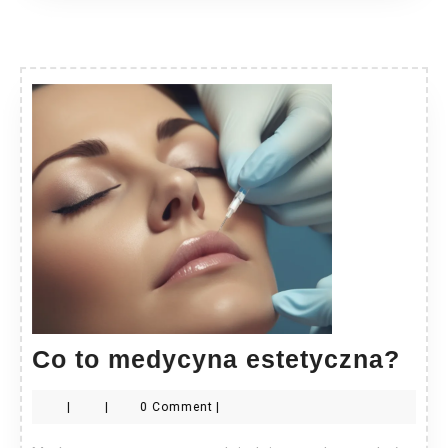
Co
Co to medycyna estetyczna?
to
|
|
0 Comment
|
med
est