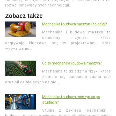
rozwój innowacyjnych technologii.
Zobacz także
Mechanika i budowa maszyn i co dalej?
Mechanika i budowa maszyn to
dziedziny inżynierii, które
odgrywają kluczową rolę w projektowaniu oraz
wytwarzaniu…
Co to mechanika i budowa maszyn?
Mechanika to dziedzina fizyki, która
zajmuje się badaniem ruchu ciał
oraz sił działających na nie.…
Mechanika i budowa maszyn co po
studiach?
Studia z zakresu mechaniki i
budowy maszyn otwierają przed absolwentami wiele