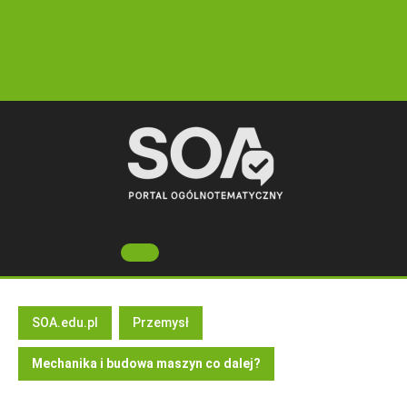
Skip
to
content
Open
Button
SOA.edu.pl
Przemysł
Mechanika i budowa maszyn co dalej?