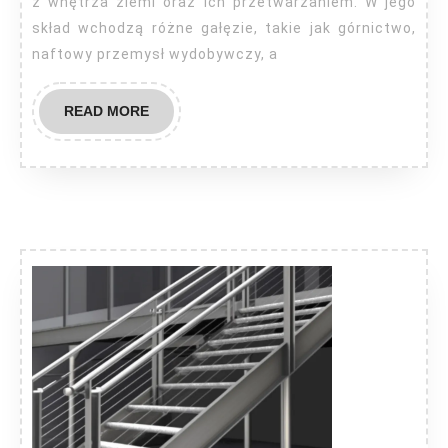
z wnętrza ziemi oraz ich przetwarzaniem. W jego
skład wchodzą różne gałęzie, takie jak górnictwo,
naftowy przemysł wydobywczy, a
READ
READ MORE
MORE