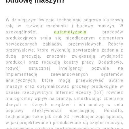
budowę maszyn?
W dzisiejszym świecie technologia odgrywa kluczową
rolę w rozwoju mechaniki i budowy maszyn. W
szczególności,
automatyzacja
procesów
produkcyjnych stała się nieodłącznym elementem
nowoczesnych zakładów przemysłowych. Roboty
przemysłowe, które wykonują powtarzalne zadania z
dużą precyzją, znacznie zwiększają wydajność
produkcji oraz redukują koszty pracy. Dodatkowo,
rozwój sztucznej inteligencji pozwala na
implementację zaawansowanych systemów
analitycznych, które mogą przewidywać awarie
maszyn oraz optymalizować procesy produkcyjne w
czasie rzeczywistym. Internet Rzeczy (IoT) również
ma ogromny wpływ na branżę, umożliwiając zbieranie
danych z różnych urządzeń i ich analizę w celu
poprawy efektywności operacyjnej. Ponadto,
technologie takie jak druk 3D rewolucjonizują sposób,
w jaki projektowane i produkowane są części maszyn,
umożliwiając szybsze prototypowanie oraz produkcję