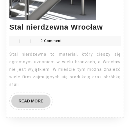
Stal
Stal nierdzewna Wrocław
nierdz
|
|
0 Comment
|
Wrocła
Stal nierdzewna to materiał, który cieszy się
ogromnym uznaniem w wielu branżach, a Wrocław
nie jest wyjątkiem. W mieście tym można znaleźć
wiele firm zajmujących się produkcją oraz obróbką
stali
READ
READ MORE
MORE