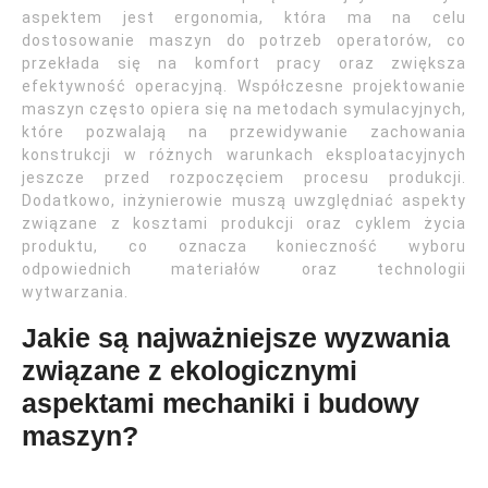
aspektem jest ergonomia, która ma na celu
dostosowanie maszyn do potrzeb operatorów, co
przekłada się na komfort pracy oraz zwiększa
efektywność operacyjną. Współczesne projektowanie
maszyn często opiera się na metodach symulacyjnych,
które pozwalają na przewidywanie zachowania
konstrukcji w różnych warunkach eksploatacyjnych
jeszcze przed rozpoczęciem procesu produkcji.
Dodatkowo, inżynierowie muszą uwzględniać aspekty
związane z kosztami produkcji oraz cyklem życia
produktu, co oznacza konieczność wyboru
odpowiednich materiałów oraz technologii
wytwarzania.
Jakie są najważniejsze wyzwania
związane z ekologicznymi
aspektami mechaniki i budowy
maszyn?