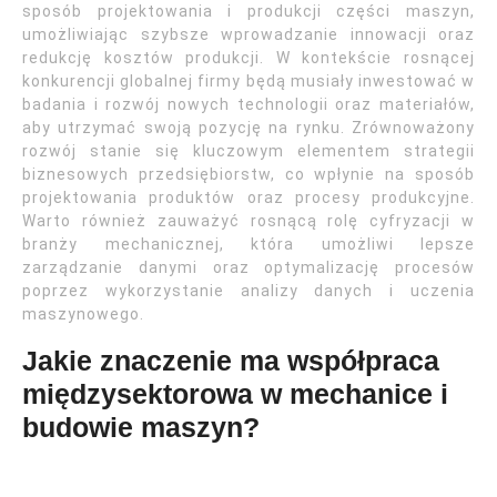
sposób projektowania i produkcji części maszyn,
umożliwiając szybsze wprowadzanie innowacji oraz
redukcję kosztów produkcji. W kontekście rosnącej
konkurencji globalnej firmy będą musiały inwestować w
badania i rozwój nowych technologii oraz materiałów,
aby utrzymać swoją pozycję na rynku. Zrównoważony
rozwój stanie się kluczowym elementem strategii
biznesowych przedsiębiorstw, co wpłynie na sposób
projektowania produktów oraz procesy produkcyjne.
Warto również zauważyć rosnącą rolę cyfryzacji w
branży mechanicznej, która umożliwi lepsze
zarządzanie danymi oraz optymalizację procesów
poprzez wykorzystanie analizy danych i uczenia
maszynowego.
Jakie znaczenie ma współpraca
międzysektorowa w mechanice i
budowie maszyn?