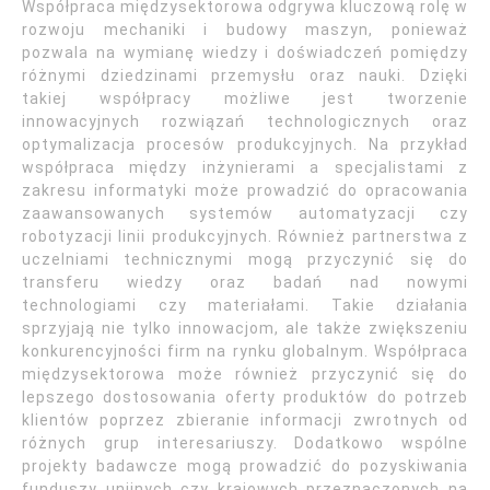
Współpraca międzysektorowa odgrywa kluczową rolę w
rozwoju mechaniki i budowy maszyn, ponieważ
pozwala na wymianę wiedzy i doświadczeń pomiędzy
różnymi dziedzinami przemysłu oraz nauki. Dzięki
takiej współpracy możliwe jest tworzenie
innowacyjnych rozwiązań technologicznych oraz
optymalizacja procesów produkcyjnych. Na przykład
współpraca między inżynierami a specjalistami z
zakresu informatyki może prowadzić do opracowania
zaawansowanych systemów automatyzacji czy
robotyzacji linii produkcyjnych. Również partnerstwa z
uczelniami technicznymi mogą przyczynić się do
transferu wiedzy oraz badań nad nowymi
technologiami czy materiałami. Takie działania
sprzyjają nie tylko innowacjom, ale także zwiększeniu
konkurencyjności firm na rynku globalnym. Współpraca
międzysektorowa może również przyczynić się do
lepszego dostosowania oferty produktów do potrzeb
klientów poprzez zbieranie informacji zwrotnych od
różnych grup interesariuszy. Dodatkowo wspólne
projekty badawcze mogą prowadzić do pozyskiwania
funduszy unijnych czy krajowych przeznaczonych na