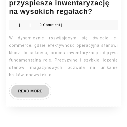
przyspiesza inwentaryzację
Podnośni
na wysokich regałach?
nożycow
|
|
0 Comment
|
w
magazyni
W dynamicznie rozwijającym się świecie e-
e-
commerce, gdzie efektywność operacyjna stanowi
commerc
klucz do sukcesu, proces inwentaryzacji odgrywa
fundamentalną rolę. Precyzyjne i szybkie liczenie
–
stanów magazynowych pozwala na unikanie
jak
braków, nadwyżek, a
przyspie
inwentar
READ
READ MORE
na
MORE
wysokich
regałach