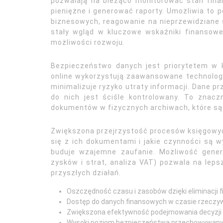
pozwalają na bieżąco monitorować stan finan
pieniężne i generować raporty. Umożliwia to 
biznesowych, reagowanie na nieprzewidziane 
stały wgląd w kluczowe wskaźniki finansowe,
możliwości rozwoju.
Bezpieczeństwo danych jest priorytetem w
online wykorzystują zaawansowane technologi
minimalizuje ryzyko utraty informacji. Dane 
do nich jest ściśle kontrolowany. To znacz
dokumentów w fizycznych archiwach, które są 
Zwiększona przejrzystość procesów księgowych 
się z ich dokumentami i jakie czynności są 
buduje wzajemne zaufanie. Możliwość gener
zysków i strat, analiza VAT) pozwala na leps
przyszłych działań.
Oszczędność czasu i zasobów dzięki eliminacji
Dostęp do danych finansowych w czasie rzeczy
Zwiększona efektywność podejmowania decyzji 
Wysoki poziom bezpieczeństwa przechowywanych