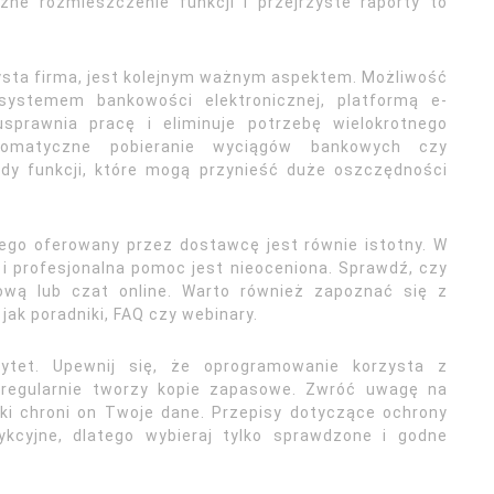
ne rozmieszczenie funkcji i przejrzyste raporty to
zysta firma, jest kolejnym ważnym aspektem. Możliwość
ystemem bankowości elektronicznej, platformą e-
awnia pracę i eliminuje potrzebę wielokrotnego
omatyczne pobieranie wyciągów bankowych czy
ady funkcji, które mogą przynieść duże oszczędności
ego oferowany przez dostawcę jest równie istotny. W
i profesjonalna pomoc jest nieoceniona. Sprawdź, czy
ową lub czat online. Warto również zapoznać się z
ak poradniki, FAQ czy webinary.
ytet. Upewnij się, że oprogramowanie korzysta z
regularnie tworzy kopie zapasowe. Zwróć uwagę na
aki chroni on Twoje dane. Przepisy dotyczące ochrony
kcyjne, dlatego wybieraj tylko sprawdzone i godne