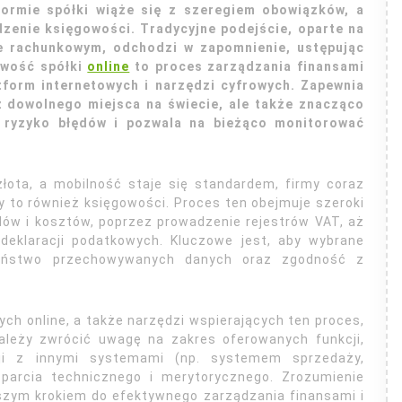
formie spółki wiąże się z szeregiem obowiązków, a
zenie księgowości. Tradycyjne podejście, oparte na
ze rachunkowym, odchodzi w zapomnienie, ustępując
owość spółki
online
to proces zarządzania finansami
form internetowych i narzędzi cyfrowych. Zapewnia
z dowolnego miejsca na świecie, ale także znacząco
 ryzyko błędów i pozwala na bieżąco monitorować
złota, a mobilność staje się standardem, firmy coraz
zy to również księgowości. Proces ten obejmuje szeroki
dów i kosztów, poprzez prowadzenie rejestrów VAT, aż
deklaracji podatkowych. Kluczowe jest, aby wybrane
zeństwo przechowywanych danych oraz zgodność z
h online, a także narzędzi wspierających ten proces,
ależy zwrócić uwagę na zakres oferowanych funkcji,
racji z innymi systemami (np. systemem sprzedaży,
parcia technicznego i merytorycznego. Zrozumienie
rwszym krokiem do efektywnego zarządzania finansami i