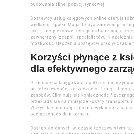
budowania silnej pozycji rynkowej.
Dostawcy usług księgowych online oferują różn
wielkości spółki. Mogą to być zarówno prost
jak i kompleksowe usługi outsourcingu ksi
zewnętrzny zespół specjalistów. Niezależnie
możliwość śledzenia postępów prac w czasie 
Korzyści płynące z ks
dla efektywnego zarzą
Przejście na księgowość spółki online przynos
na efektywność zarządzania firmą. Jedną z
zasobów. Eliminuje się konieczność fizyczne
przekłada się na mniejsze koszty transportu 
Wszystkie operacje można wykonać zdalnie,
podłączonego do internetu.
Dostęp do danych w czasie rzeczywistym to k