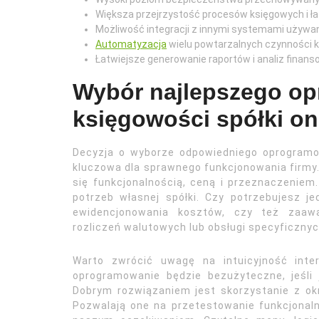
Większa przejrzystość procesów księgowych i ł
Możliwość integracji z innymi systemami używa
Automatyzacja
wielu powtarzalnych czynności k
Łatwiejsze generowanie raportów i analiz finans
Wybór najlepszego o
księgowości spółki on
Decyzja o wyborze odpowiedniego oprogramow
kluczowa dla sprawnego funkcjonowania firmy.
się funkcjonalnością, ceną i przeznaczeniem
potrzeb własnej spółki. Czy potrzebujesz j
ewidencjonowania kosztów, czy też zaaw
rozliczeń walutowych lub obsługi specyficzny
Warto zwrócić uwagę na intuicyjność inte
oprogramowanie będzie bezużyteczne, jeśli
Dobrym rozwiązaniem jest skorzystanie z ok
Pozwalają one na przetestowanie funkcjonal