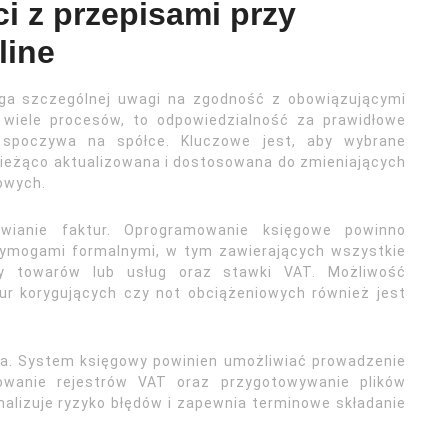
 z przepisami przy
line
aga szczególnej uwagi na zgodność z obowiązującymi
 wiele procesów, to odpowiedzialność za prawidłowe
 spoczywa na spółce. Kluczowe jest, aby wybrane
bieżąco aktualizowana i dostosowana do zmieniających
owych.
ianie faktur. Oprogramowanie księgowe powinno
wymogami formalnymi, w tym zawierających wszystkie
isy towarów lub usług oraz stawki VAT. Możliwość
ur korygujących czy not obciążeniowych również jest
tna. System księgowy powinien umożliwiać prowadzenie
owanie rejestrów VAT oraz przygotowywanie plików
lizuje ryzyko błędów i zapewnia terminowe składanie