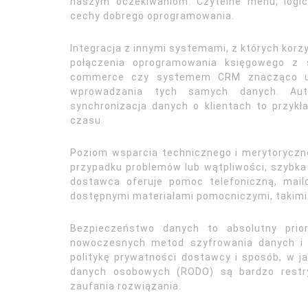
naszym oczekiwaniom. Czytelne menu, logicz
cechy dobrego oprogramowania.
Integracja z innymi systemami, z których kor
połączenia oprogramowania księgowego z s
commerce czy systemem CRM znacząco uspr
wprowadzania tych samych danych. Aut
synchronizacja danych o klientach to przykł
czasu.
Poziom wsparcia technicznego i merytoryczn
przypadku problemów lub wątpliwości, szybka 
dostawca oferuje pomoc telefoniczną, mail
dostępnymi materiałami pomocniczymi, takimi j
Bezpieczeństwo danych to absolutny prior
nowoczesnych metod szyfrowania danych i 
politykę prywatności dostawcy i sposób, w j
danych osobowych (RODO) są bardzo restry
zaufania rozwiązania.