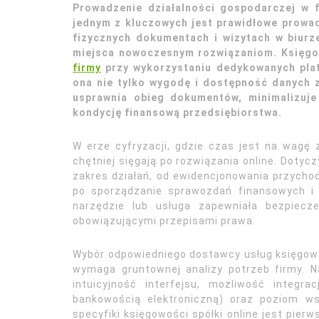
Prowadzenie działalności gospodarczej w 
jednym z kluczowych jest prawidłowe prowad
fizycznych dokumentach i wizytach w biur
miejsca nowoczesnym rozwiązaniom. Księg
firmy
przy wykorzystaniu dedykowanych plat
ona nie tylko wygodę i dostępność danych 
usprawnia obieg dokumentów, minimalizuje
kondycję finansową przedsiębiorstwa.
W erze cyfryzacji, gdzie czas jest na wagę 
chętniej sięgają po rozwiązania online. Dotyc
zakres działań, od ewidencjonowania przycho
po sporządzanie sprawozdań finansowych i 
narzędzie lub usługa zapewniała bezpiec
obowiązującymi przepisami prawa.
Wybór odpowiedniego dostawcy usług księgowyc
wymaga gruntownej analizy potrzeb firmy. N
intuicyjność interfejsu, możliwość integ
bankowością elektroniczną) oraz poziom ws
specyfiki księgowości spółki online jest pie