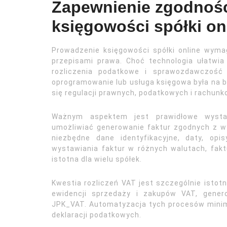
Zapewnienie zgodności
księgowości spółki on
Prowadzenie księgowości spółki online wym
przepisami prawa. Choć technologia ułatwia
rozliczenia podatkowe i sprawozdawczość
oprogramowanie lub usługa księgowa była na 
się regulacji prawnych, podatkowych i rachunk
Ważnym aspektem jest prawidłowe wystaw
umożliwiać generowanie faktur zgodnych z 
niezbędne dane identyfikacyjne, daty, op
wystawiania faktur w różnych walutach, fakt
istotna dla wielu spółek.
Kwestia rozliczeń VAT jest szczególnie isto
ewidencji sprzedaży i zakupów VAT, gener
JPK_VAT. Automatyzacja tych procesów minima
deklaracji podatkowych.