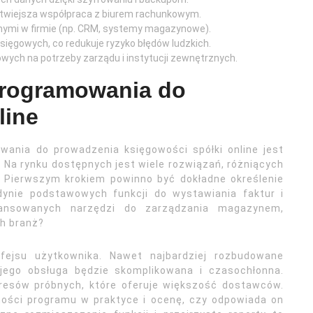
atwiejsza współpraca z biurem rachunkowym.
nymi w firmie (np. CRM, systemy magazynowe).
sięgowych, co redukuje ryzyko błędów ludzkich.
owych na potrzeby zarządu i instytucji zewnętrznych.
programowania do
line
ania do prowadzenia księgowości spółki online jest
 Na rynku dostępnych jest wiele rozwiązań, różniących
. Pierwszym krokiem powinno być dokładne określenie
edynie podstawowych funkcji do wystawiania faktur i
ansowanych narzędzi do zarządzania magazynem,
ch branż?
rfejsu użytkownika. Nawet najbardziej rozbudowane
 jego obsługa będzie skomplikowana i czasochłonna.
resów próbnych, które oferuje większość dostawców.
ności programu w praktyce i ocenę, czy odpowiada on