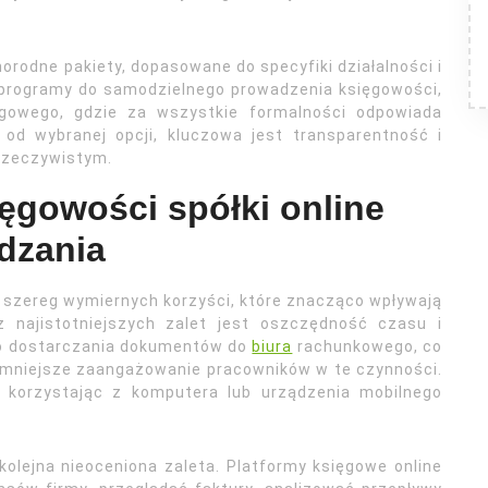
orodne pakiety, dopasowane do specyfiki działalności i
e programy do samodzielnego prowadzenia księgowości,
ęgowego, gdzie za wszystkie formalności odpowiada
 od wybranej opcji, kluczowa jest transparentność i
rzeczywistym.
ięgowości spółki online
dzania
i szereg wymiernych korzyści, które znacząco wpływają
 najistotniejszych zalet jest oszczędność czasu i
go dostarczania dokumentów do
biura
rachunkowego, co
i mniejsze zaangażowanie pracowników w te czynności.
 korzystając z komputera lub urządzenia mobilnego
olejna nieoceniona zaleta. Platformy księgowe online