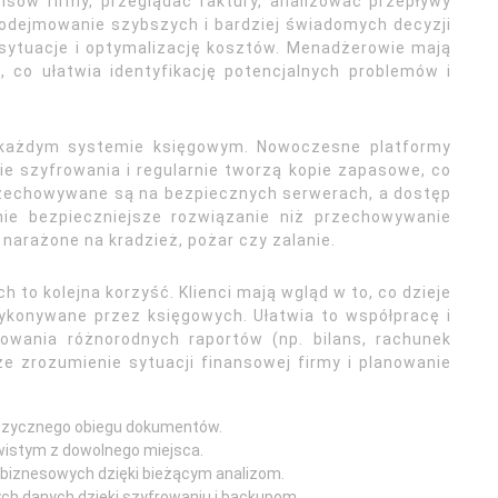
sów firmy, przeglądać faktury, analizować przepływy
podejmowanie szybszych i bardziej świadomych decyzji
sytuacje i optymalizację kosztów. Menadżerowie mają
 co ułatwia identyfikację potencjalnych problemów i
 każdym systemie księgowym. Nowoczesne platformy
e szyfrowania i regularnie tworzą kopie zapasowe, co
przechowywane są na bezpiecznych serwerach, a dostęp
nie bezpieczniejsze rozwiązanie niż przechowywanie
narażone na kradzież, pożar czy zalanie.
to kolejna korzyść. Klienci mają wgląd w to, co dzieje
wykonywane przez księgowych. Ułatwia to współpracę i
owania różnorodnych raportów (np. bilans, rachunek
ze zrozumienie sytuacji finansowej firmy i planowanie
 fizycznego obiegu dokumentów.
wistym z dowolnego miejsca.
biznesowych dzięki bieżącym analizom.
 danych dzięki szyfrowaniu i backupom.