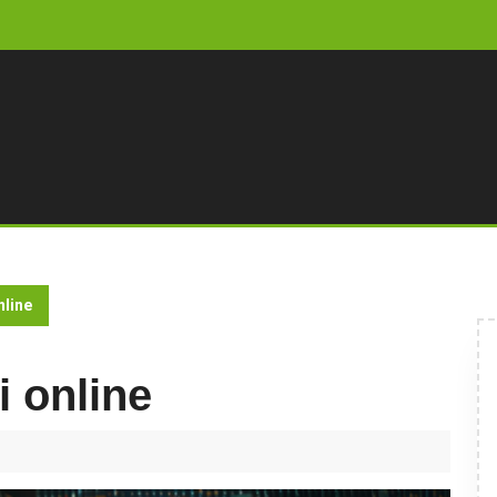
nline
 online