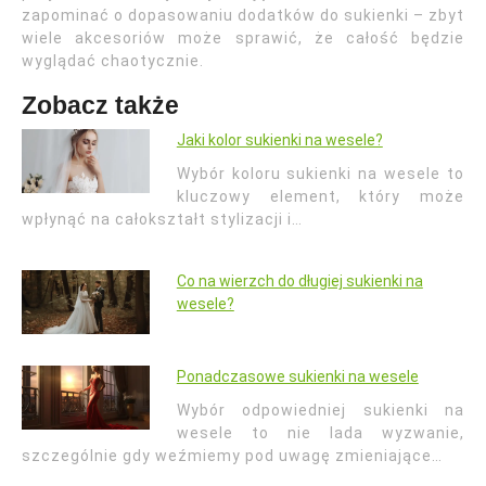
zapominać o dopasowaniu dodatków do sukienki – zbyt
wiele akcesoriów może sprawić, że całość będzie
wyglądać chaotycznie.
Zobacz także
Jaki kolor sukienki na wesele?
Wybór koloru sukienki na wesele to
kluczowy element, który może
wpłynąć na całokształt stylizacji i…
Co na wierzch do długiej sukienki na
wesele?
Ponadczasowe sukienki na wesele
Wybór odpowiedniej sukienki na
wesele to nie lada wyzwanie,
szczególnie gdy weźmiemy pod uwagę zmieniające…