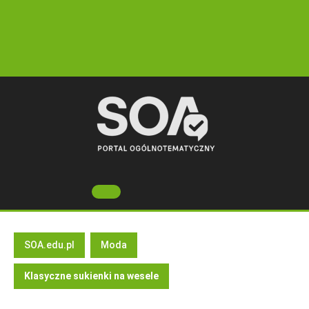
Skip
to
content
Open
Button
SOA.edu.pl
Moda
Klasyczne sukienki na wesele