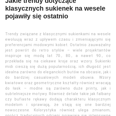
Jakie trendy dotyczące
klasycznych sukienek na wesele
pojawiły się ostatnio
Trendy związane z klasycznymi sukienkami na wesele
ewoluują wraz z upływem czasu i zmieniającymi się
preferencjami modowymi kobiet. Ostatnio zauważalny
jest powrót do retro stylów – wiele projektantów
inspiruje się modą lat 70., 80., a nawet 90., co
przekłada się na ciekawe kroje oraz wzory. Sukienki
midi cieszą się dużą popularnością; ich długość jest
idealna zarówno do eleganckich butów na obcasie, jak i
do bardziej casualowych modeli obuwia. Wzory
kwiatowe oraz geometryczne kształty również wracają
do łask – modne są zarówno duże printy, jak i
subtelniejsze motywy. Również detale takie jak falbany
czy bufiaste rękawy dodają charakteru klasycznym
modelom i sprawiają, że stają się one bardziej
nowoczesne. Kolorystyka również ulega zmianom;
oprócz tradycyjnych odcieni pojawiają się intensywne