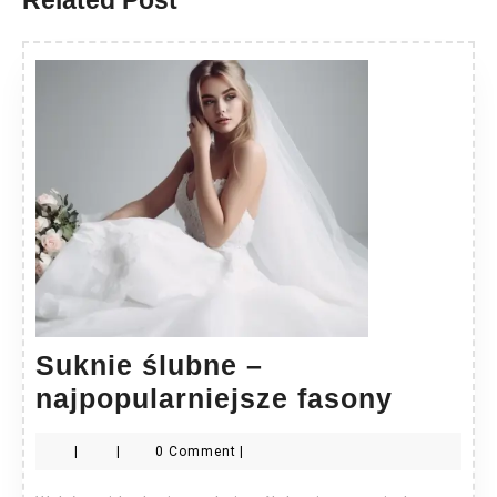
Related Post
Suknie ślubne –
Suknie
najpopularniejsze fasony
ślubne
|
|
0 Comment
|
–