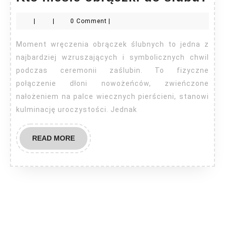
ni
|
|
0 Comment
|
ob
do
Moment wręczenia obrączek ślubnych to jedna z
śl
najbardziej wzruszających i symbolicznych chwil
podczas ceremonii zaślubin. To fizyczne
połączenie dłoni nowożeńców, zwieńczone
nałożeniem na palce wiecznych pierścieni, stanowi
kulminację uroczystości. Jednak
READ
READ MORE
MORE