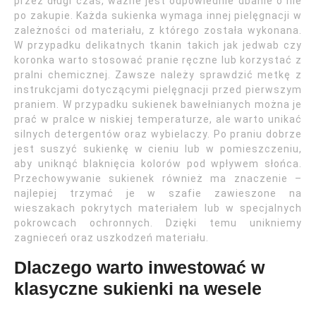
przez długi czas, ważne jest odpowiednie dbanie o nie
po zakupie. Każda sukienka wymaga innej pielęgnacji w
zależności od materiału, z którego została wykonana.
W przypadku delikatnych tkanin takich jak jedwab czy
koronka warto stosować pranie ręczne lub korzystać z
pralni chemicznej. Zawsze należy sprawdzić metkę z
instrukcjami dotyczącymi pielęgnacji przed pierwszym
praniem. W przypadku sukienek bawełnianych można je
prać w pralce w niskiej temperaturze, ale warto unikać
silnych detergentów oraz wybielaczy. Po praniu dobrze
jest suszyć sukienkę w cieniu lub w pomieszczeniu,
aby uniknąć blaknięcia kolorów pod wpływem słońca.
Przechowywanie sukienek również ma znaczenie –
najlepiej trzymać je w szafie zawieszone na
wieszakach pokrytych materiałem lub w specjalnych
pokrowcach ochronnych. Dzięki temu unikniemy
zagnieceń oraz uszkodzeń materiału.
Dlaczego warto inwestować w
klasyczne sukienki na wesele