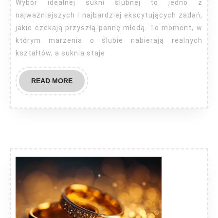
najpopu
Wybór idealnej sukni ślubnej to jedno z
fasony
najważniejszych i najbardziej ekscytujących zadań,
jakie czekają przyszłą pannę młodą. To moment, w
którym marzenia o ślubie nabierają realnych
kształtów, a suknia staje
READ
READ MORE
MORE