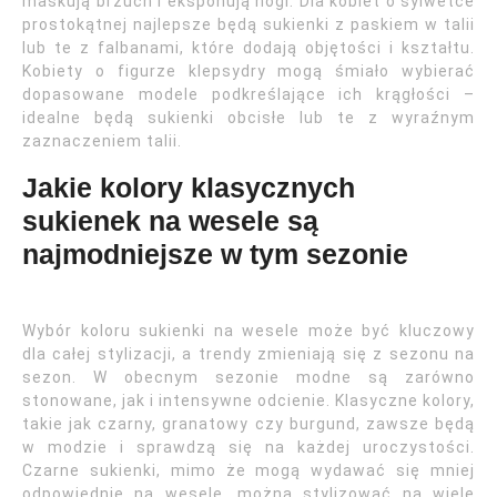
maskują brzuch i eksponują nogi. Dla kobiet o sylwetce
prostokątnej najlepsze będą sukienki z paskiem w talii
lub te z falbanami, które dodają objętości i kształtu.
Kobiety o figurze klepsydry mogą śmiało wybierać
dopasowane modele podkreślające ich krągłości –
idealne będą sukienki obcisłe lub te z wyraźnym
zaznaczeniem talii.
Jakie kolory klasycznych
sukienek na wesele są
najmodniejsze w tym sezonie
Wybór koloru sukienki na wesele może być kluczowy
dla całej stylizacji, a trendy zmieniają się z sezonu na
sezon. W obecnym sezonie modne są zarówno
stonowane, jak i intensywne odcienie. Klasyczne kolory,
takie jak czarny, granatowy czy burgund, zawsze będą
w modzie i sprawdzą się na każdej uroczystości.
Czarne sukienki, mimo że mogą wydawać się mniej
odpowiednie na wesele, można stylizować na wiele