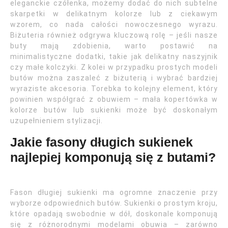
eleganckie czółenka, możemy dodać do nich subtelne
skarpetki w delikatnym kolorze lub z ciekawym
wzorem, co nada całości nowoczesnego wyrazu.
Biżuteria również odgrywa kluczową rolę – jeśli nasze
buty mają zdobienia, warto postawić na
minimalistyczne dodatki, takie jak delikatny naszyjnik
czy małe kolczyki. Z kolei w przypadku prostych modeli
butów można zaszaleć z biżuterią i wybrać bardziej
wyraziste akcesoria. Torebka to kolejny element, który
powinien współgrać z obuwiem – mała kopertówka w
kolorze butów lub sukienki może być doskonałym
uzupełnieniem stylizacji.
Jakie fasony długich sukienek
najlepiej komponują się z butami?
Fason długiej sukienki ma ogromne znaczenie przy
wyborze odpowiednich butów. Sukienki o prostym kroju,
które opadają swobodnie w dół, doskonale komponują
się z różnorodnymi modelami obuwia – zarówno