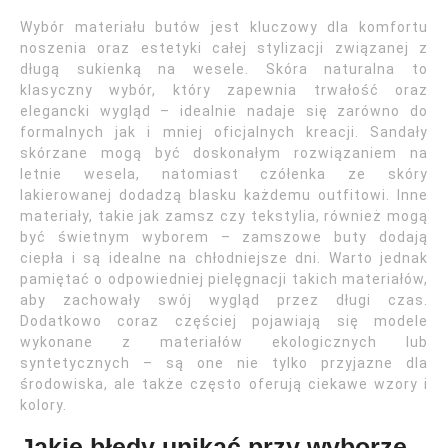
Wybór materiału butów jest kluczowy dla komfortu
noszenia oraz estetyki całej stylizacji związanej z
długą sukienką na wesele. Skóra naturalna to
klasyczny wybór, który zapewnia trwałość oraz
elegancki wygląd – idealnie nadaje się zarówno do
formalnych jak i mniej oficjalnych kreacji. Sandały
skórzane mogą być doskonałym rozwiązaniem na
letnie wesela, natomiast czółenka ze skóry
lakierowanej dodadzą blasku każdemu outfitowi. Inne
materiały, takie jak zamsz czy tekstylia, również mogą
być świetnym wyborem – zamszowe buty dodają
ciepła i są idealne na chłodniejsze dni. Warto jednak
pamiętać o odpowiedniej pielęgnacji takich materiałów,
aby zachowały swój wygląd przez długi czas.
Dodatkowo coraz częściej pojawiają się modele
wykonane z materiałów ekologicznych lub
syntetycznych – są one nie tylko przyjazne dla
środowiska, ale także często oferują ciekawe wzory i
kolory.
Jakie błędy unikać przy wyborze