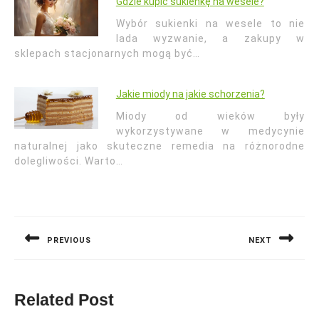
Gdzie kupić sukienkę na wesele?
Wybór sukienki na wesele to nie
lada wyzwanie, a zakupy w
sklepach stacjonarnych mogą być…
Jakie miody na jakie schorzenia?
Miody od wieków były
wykorzystywane w medycynie
naturalnej jako skuteczne remedia na różnorodne
dolegliwości. Warto…
Nawigacja
wpisu
PREVIOUS
NEXT
Previous
Next
post:
post:
Related Post