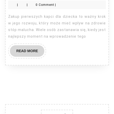
pierwsze
|
|
0 Comment
|
kapcie
dla
Zakup pierwszych kapci dla dziecka to ważny krok
dziecka?
w jego rozwoju, który może mieć wpływ na zdrowie
stóp malucha. Wiele osób zastanawia się, kiedy jest
najlepszy moment na wprowadzenie tego
READ
READ MORE
MORE