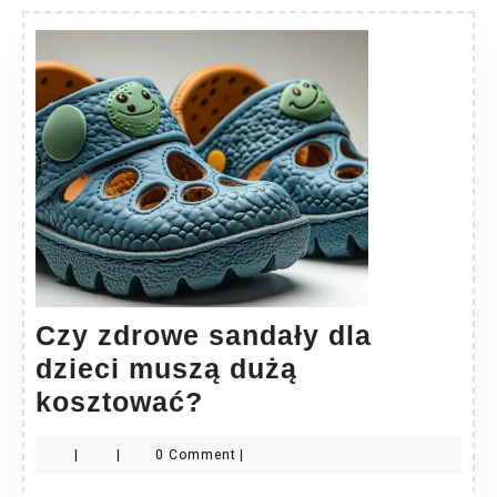
Czy zdrowe sandały dla
dzieci muszą dużą
Czy
kosztować?
zdrowe
|
|
0 Comment
|
sandały