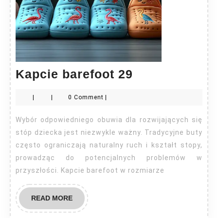
Kapcie
Kapcie barefoot 29
barefoot
|
|
0 Comment
|
29
Wybór odpowiedniego obuwia dla rozwijających się
stóp dziecka jest niezwykle ważny. Tradycyjne buty
często ograniczają naturalny ruch i kształt stopy,
prowadząc do potencjalnych problemów w
przyszłości. Kapcie barefoot w rozmiarze
READ
READ MORE
MORE