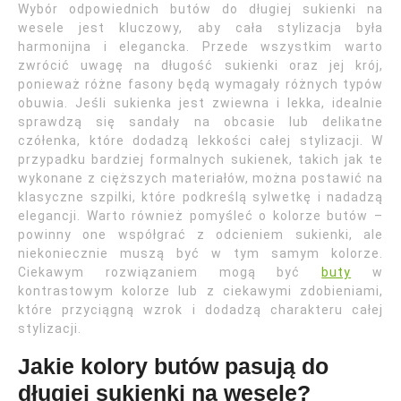
Wybór odpowiednich butów do długiej sukienki na
wesele jest kluczowy, aby cała stylizacja była
harmonijna i elegancka. Przede wszystkim warto
zwrócić uwagę na długość sukienki oraz jej krój,
ponieważ różne fasony będą wymagały różnych typów
obuwia. Jeśli sukienka jest zwiewna i lekka, idealnie
sprawdzą się sandały na obcasie lub delikatne
czółenka, które dodadzą lekkości całej stylizacji. W
przypadku bardziej formalnych sukienek, takich jak te
wykonane z cięższych materiałów, można postawić na
klasyczne szpilki, które podkreślą sylwetkę i nadadzą
elegancji. Warto również pomyśleć o kolorze butów –
powinny one współgrać z odcieniem sukienki, ale
niekoniecznie muszą być w tym samym kolorze.
Ciekawym rozwiązaniem mogą być
buty
w
kontrastowym kolorze lub z ciekawymi zdobieniami,
które przyciągną wzrok i dodadzą charakteru całej
stylizacji.
Jakie kolory butów pasują do
długiej sukienki na wesele?