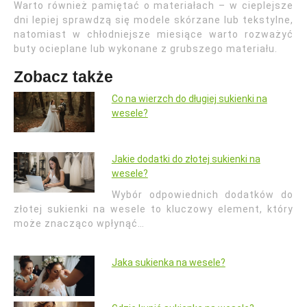
Warto również pamiętać o materiałach – w cieplejsze
dni lepiej sprawdzą się modele skórzane lub tekstylne,
natomiast w chłodniejsze miesiące warto rozważyć
buty ocieplane lub wykonane z grubszego materiału.
Zobacz także
Co na wierzch do długiej sukienki na
wesele?
Jakie dodatki do złotej sukienki na
wesele?
Wybór odpowiednich dodatków do
złotej sukienki na wesele to kluczowy element, który
może znacząco wpłynąć…
Jaka sukienka na wesele?