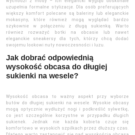
wychodzi z mody – ich elegancki wygląd doskonale
uzupełnia formalne stylizacje. Dla osób preferujących
większy komfort polecane są baleriny lub eleganckie
mokasyny, które również mogą wyglądać bardzo
szykownie w połączeniu z długą sukienką. Warto
również rozważyć botki na obcasie lub nawet
eleganckie sneakersy dla tych, którzy chcą dodać
swojemu lookowi nuty nowoczesności i luzu.
Jak dobrać odpowiednią
wysokość obcasa do długiej
sukienki na wesele?
Wysokość obcasa to ważny aspekt przy wyborze
butów do długiej sukienki na wesele. Wysokie obcasy
mogą optycznie wydłużyć nogi i podkreślić sylwetkę,
co jest szczególnie korzystne w przypadku długich
sukienek. Jednak nie każda kobieta czuje się
komfortowo w wysokich szpilkach przez dłuższy czas.
Dlatego warto zastanowić się nad wysokością obcasa