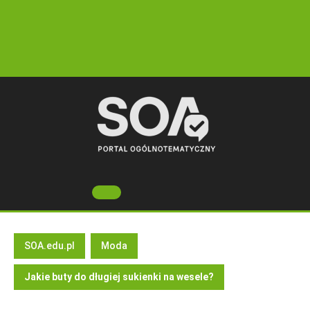
Skip
to
content
Open
Button
SOA.edu.pl
Moda
Jakie buty do długiej sukienki na wesele?