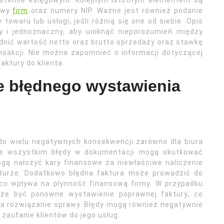
 systemie księgowym. Kolejnym istotnym elementem są
azwy
firm
oraz numery NIP. Ważne jest również podanie
owaru lub usługi, jeśli różnią się one od siebie. Opis
y i jednoznaczny, aby uniknąć nieporozumień między
dnić wartość netto oraz brutto sprzedaży oraz stawkę
nsakcji. Nie można zapomnieć o informacji dotyczącej
aktury do klienta.
e błędnego wystawienia
do wielu negatywnych konsekwencji zarówno dla biura
zede wszystkim błędy w dokumentacji mogą skutkować
gą nałożyć kary finansowe za niewłaściwe naliczenie
turze. Dodatkowo błędna faktura może prowadzić do
 co wpływa na płynność finansową firmy. W przypadku
oże być ponowne wystawienie poprawnej faktury, co
na rozwiązanie sprawy. Błędy mogą również negatywnie
zaufanie klientów do jego usług.