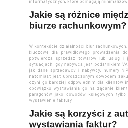
informatycznych, które pomagają minimalizow
Jakie są różnice międ
biurze rachunkowym?
W kontekście działalności biur rachunkowych
kluczowe dla prawidłowego prowadzenia do
potwierdza sprzedaż towarów lub usług i 
sytuacjach, gdy nabywca jest podatnikiem VAT
jak dane sprzedawcy i nabywcy, numery NIP
natomiast jest uproszczonym dowodem zaku
czyni go bardziej odpowiednim dla klientów 
obowiązku wystawiania go na żądanie klien
paragonów jako dowodów księgowych tylko d
wystawienie faktury.
Jakie są korzyści z a
wystawiania faktur?