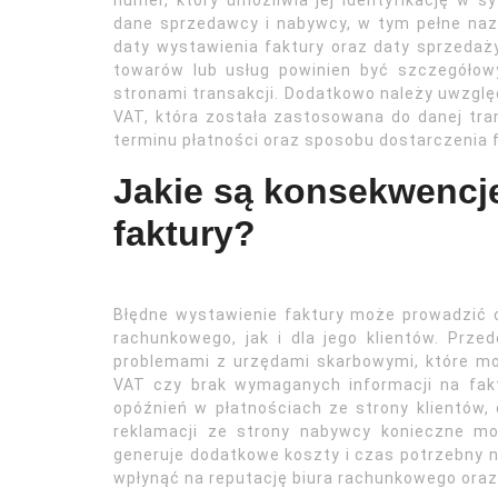
numer, który umożliwia jej identyfikację w
dane sprzedawcy i nabywcy, w tym pełne n
daty wystawienia faktury oraz daty sprzedaży t
towarów lub usług powinien być szczegółow
stronami transakcji. Dodatkowo należy uwzglę
VAT, która została zastosowana do danej tra
terminu płatności oraz sposobu dostarczenia f
Jakie są konsekwencj
faktury?
Błędne wystawienie faktury może prowadzić 
rachunkowego, jak i dla jego klientów. Pr
problemami z urzędami skarbowymi, które mo
VAT czy brak wymaganych informacji na fak
opóźnień w płatnościach ze strony klientów,
reklamacji ze strony nabywcy konieczne m
generuje dodatkowe koszty i czas potrzebny 
wpłynąć na reputację biura rachunkowego oraz 