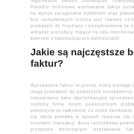
regulowania swoich zobowiązań finansowy
Ponadto terminowe wystawianie faktur pozw
na lepsze zarządzanie budżetem oraz planow
biur rachunkowych istotne jest również utrz
prowadzić do frustracji i niezadowolenia ze 
wdrażać procedury mające na celu monitorow
klientom o nadchodzących płatnościach.
Jakie są najczęstsze 
faktur?
Wystawianie faktur to proces, który wymaga du
mogą prowadzić do poważnych konsekwencji 
niepoprawne dane identyfikacyjne sprzedawc
siedziby firmy. Innym powszechnym probl
pominięcie jej całkowicie, co może skutkowa
się także pomyłka w opisach towarów lub 
stronami transakcji. Biura rachunkowe powin
przepisów dotyczących wystawiania fa