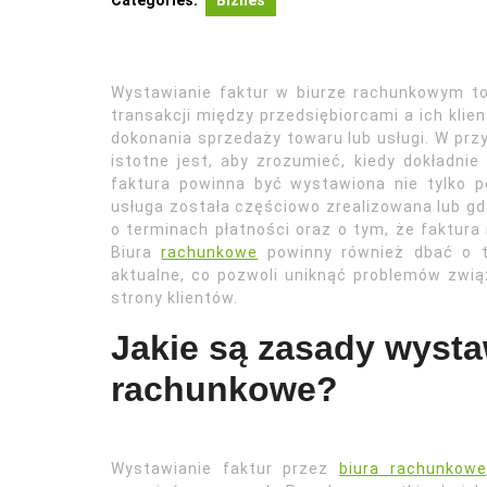
Categories:
Biznes
Wystawianie faktur w biurze rachunkowym t
transakcji między przedsiębiorcami a ich kli
dokonania sprzedaży towaru lub usługi. W przy
istotne jest, aby zrozumieć, kiedy dokładni
faktura powinna być wystawiona nie tylko p
usługa została częściowo zrealizowana lub gdy
o terminach płatności oraz o tym, że faktur
Biura
rachunkowe
powinny również dbać o t
aktualne, co pozwoli uniknąć problemów zwi
strony klientów.
Jakie są zasady wystaw
rachunkowe?
Wystawianie faktur przez
biura rachunkowe