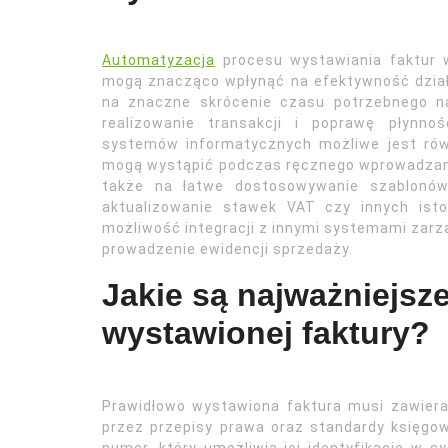
Automatyzacja
procesu wystawiania faktur w
mogą znacząco wpłynąć na efektywność dział
na znaczne skrócenie czasu potrzebnego na
realizowanie transakcji i poprawę płynno
systemów informatycznych możliwe jest równ
mogą wystąpić podczas ręcznego wprowadzan
także na łatwe dostosowywanie szablonów 
aktualizowanie stawek VAT czy innych istot
możliwość integracji z innymi systemami zarzą
prowadzenie ewidencji sprzedaży.
Jakie są najważniejsz
wystawionej faktury?
Prawidłowo wystawiona faktura musi zawier
przez przepisy prawa oraz standardy księgow