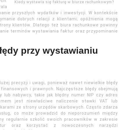
ch.
Kiedy wystawia się fakturę w biurze rachunkowym?
ala
anie przyszłych wydatków i inwestycji. W kontekście
ymanie dobrych relacji z klientami; opóźnienia mogą
strony klientów. Dlatego też biura rachunkowe powinny
anie terminów wystawiania faktur oraz przypominanie
błędy przy wystawianiu
żej precyzji i uwagi, ponieważ nawet niewielkie błędy
finansowych i prawnych. Najczęstsze błędy obejmują
y lub nabywcy, takie jak błędny numer NIP czy adres
emem jest niewłaściwe naliczenie stawki VAT lub
ć karami ze strony urzędów skarbowych. Często zdarza
usług, co może prowadzić do nieporozumień między
ny regularnie szkolić swoich pracowników w zakresie
ktur oraz korzystać z nowoczesnych narzędzi