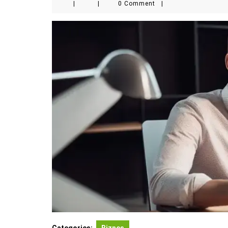
|
|
0 Comment
|