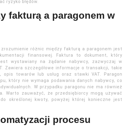
ać ryzyko błędów.
zy fakturą a paragonem w
, zrozumienie różnic między fakturą a paragonem jest
kumentacji finansowej. Faktura to dokument, który
jest wystawiany na żądanie nabywcy, zazwyczaj w
. Zawiera szczegółowe informacje o transakcji, takie
, opis towarów lub usług oraz stawki VAT. Paragon
pu, który nie wymaga podawania danych nabywcy, co
indywidualnych. W przypadku paragonu nie ma również
ta. Warto zauważyć, że przedsiębiorcy mogą używać
o określonej kwoty, powyżej której konieczne jest
utomatyzacji procesu