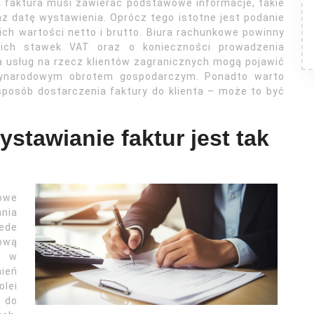
 faktura musi zawierać podstawowe informacje, takie
z datę wystawienia. Oprócz tego istotne jest podanie
ch wartości netto i brutto. Biura rachunkowe powinny
ich stawek VAT oraz o konieczności prowadzenia
a usług na rzecz klientów zagranicznych mogą pojawić
zynarodowym obrotem gospodarczym. Ponadto warto
sposób dostarczenia faktury do klienta – może to być
stawianie faktur jest tak
owe
nia
zede
ową
a w
nień
olei
 do