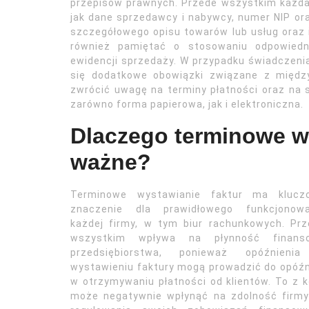
przepisów prawnych. Przede wszystkim każda
jak dane sprzedawcy i nabywcy, numer NIP ora
szczegółowego opisu towarów lub usług oraz i
również pamiętać o stosowaniu odpowiedn
ewidencji sprzedaży. W przypadku świadczeni
się dodatkowe obowiązki związane z międ
zwrócić uwagę na terminy płatności oraz na 
zarówno forma papierowa, jak i elektroniczna.
Dlaczego terminowe wy
ważne?
Terminowe wystawianie faktur ma klucz
znaczenie dla prawidłowego funkcjonowa
każdej firmy, w tym biur rachunkowych. Pr
wszystkim wpływa na płynność finans
przedsiębiorstwa, ponieważ opóźnieni
wystawieniu faktury mogą prowadzić do opóź
w otrzymywaniu płatności od klientów. To z k
może negatywnie wpłynąć na zdolność firmy