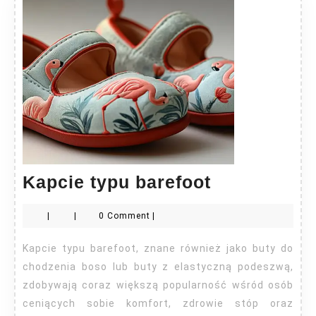
Kapcie
Kapcie typu barefoot
typu
|
|
0 Comment
|
barefoot
Kapcie typu barefoot, znane również jako buty do
chodzenia boso lub buty z elastyczną podeszwą,
zdobywają coraz większą popularność wśród osób
ceniących sobie komfort, zdrowie stóp oraz