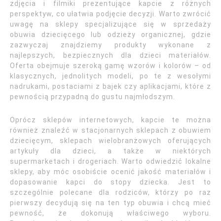
zdjęcia i filmiki prezentujące kapcie z różnych
perspektyw, co ułatwia podjęcie decyzji. Warto zwrócić
uwagę na sklepy specjalizujące się w sprzedaży
obuwia dziecięcego lub odzieży organicznej, gdzie
zazwyczaj znajdziemy produkty wykonane z
najlepszych, bezpiecznych dla dzieci materiałów.
Oferta obejmuje szeroką gamę wzorów i kolorów – od
klasycznych, jednolitych modeli, po te z wesołymi
nadrukami, postaciami z bajek czy aplikacjami, które z
pewnością przypadną do gustu najmłodszym.
Oprócz sklepów internetowych, kapcie te można
również znaleźć w stacjonarnych sklepach z obuwiem
dziecięcym, sklepach wielobranżowych oferujących
artykuły dla dzieci, a także w niektórych
supermarketach i drogeriach. Warto odwiedzić lokalne
sklepy, aby móc osobiście ocenić jakość materiałów i
dopasowanie kapci do stopy dziecka. Jest to
szczególnie polecane dla rodziców, którzy po raz
pierwszy decydują się na ten typ obuwia i chcą mieć
pewność, że dokonują właściwego wyboru.