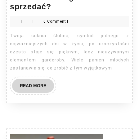
Suknie
sprzedać?
ślubne
|
|
0 Comment
|
gdzie
sprzedać?
Twoja suknia ślubna, symbol jednego z
najważniejszych dni w życiu, po uroczystości
często staje się pięknym, lecz nieużywanym
elementem garderoby. Wiele panien młodych
zastanawia się, co zrobić z tym wyjątkowym
READ
READ MORE
MORE