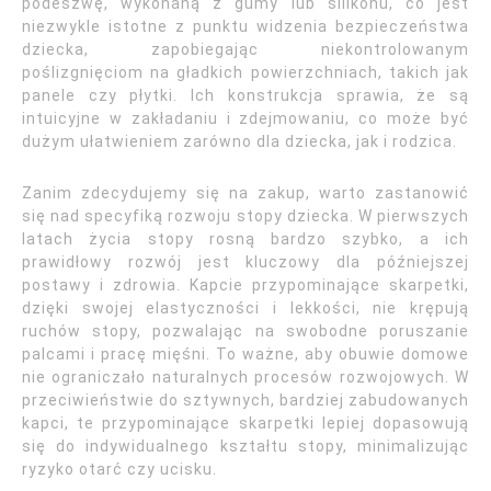
podeszwę, wykonaną z gumy lub silikonu, co jest
niezwykle istotne z punktu widzenia bezpieczeństwa
dziecka, zapobiegając niekontrolowanym
poślizgnięciom na gładkich powierzchniach, takich jak
panele czy płytki. Ich konstrukcja sprawia, że są
intuicyjne w zakładaniu i zdejmowaniu, co może być
dużym ułatwieniem zarówno dla dziecka, jak i rodzica.
Zanim zdecydujemy się na zakup, warto zastanowić
się nad specyfiką rozwoju stopy dziecka. W pierwszych
latach życia stopy rosną bardzo szybko, a ich
prawidłowy rozwój jest kluczowy dla późniejszej
postawy i zdrowia. Kapcie przypominające skarpetki,
dzięki swojej elastyczności i lekkości, nie krępują
ruchów stopy, pozwalając na swobodne poruszanie
palcami i pracę mięśni. To ważne, aby obuwie domowe
nie ograniczało naturalnych procesów rozwojowych. W
przeciwieństwie do sztywnych, bardziej zabudowanych
kapci, te przypominające skarpetki lepiej dopasowują
się do indywidualnego kształtu stopy, minimalizując
ryzyko otarć czy ucisku.