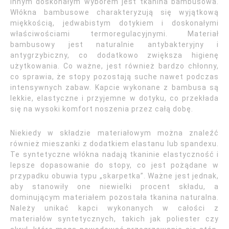
Innym doskonałym wyborem jest tkanina bambusowa.
Włókna bambusowe charakteryzują się wyjątkową
miękkością, jedwabistym dotykiem i doskonałymi
właściwościami termoregulacyjnymi. Materiał
bambusowy jest naturalnie antybakteryjny i
antygrzybiczny, co dodatkowo zwiększa higienę
użytkowania. Co ważne, jest również bardzo chłonny,
co sprawia, że stopy pozostają suche nawet podczas
intensywnych zabaw. Kapcie wykonane z bambusa są
lekkie, elastyczne i przyjemne w dotyku, co przekłada
się na wysoki komfort noszenia przez całą dobę.
Niekiedy w składzie materiałowym można znaleźć
również mieszanki z dodatkiem elastanu lub spandexu.
Te syntetyczne włókna nadają tkaninie elastyczność i
lepsze dopasowanie do stopy, co jest pożądane w
przypadku obuwia typu „skarpetka”. Ważne jest jednak,
aby stanowiły one niewielki procent składu, a
dominującym materiałem pozostała tkanina naturalna.
Należy unikać kapci wykonanych w całości z
materiałów syntetycznych, takich jak poliester czy