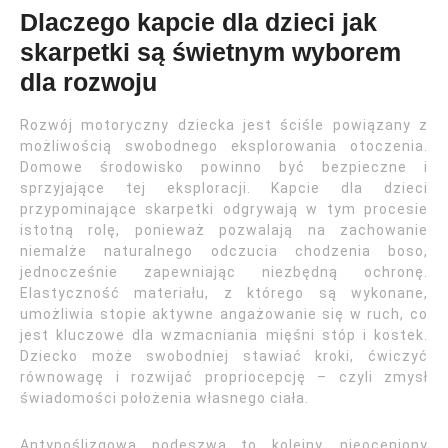
Dlaczego kapcie dla dzieci jak
skarpetki są świetnym wyborem
dla rozwoju
Rozwój motoryczny dziecka jest ściśle powiązany z
możliwością swobodnego eksplorowania otoczenia.
Domowe środowisko powinno być bezpieczne i
sprzyjające tej eksploracji. Kapcie dla dzieci
przypominające skarpetki odgrywają w tym procesie
istotną rolę, ponieważ pozwalają na zachowanie
niemalże naturalnego odczucia chodzenia boso,
jednocześnie zapewniając niezbędną ochronę.
Elastyczność materiału, z którego są wykonane,
umożliwia stopie aktywne angażowanie się w ruch, co
jest kluczowe dla wzmacniania mięśni stóp i kostek.
Dziecko może swobodniej stawiać kroki, ćwiczyć
równowagę i rozwijać propriocepcję – czyli zmysł
świadomości położenia własnego ciała.
Antypoślizgowa podeszwa to kolejny, nieoceniony