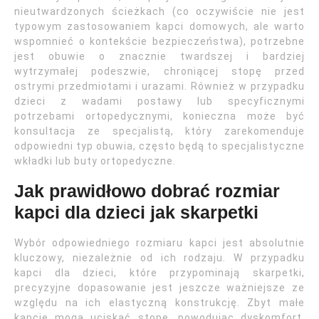
nieutwardzonych ścieżkach (co oczywiście nie jest
typowym zastosowaniem kapci domowych, ale warto
wspomnieć o kontekście bezpieczeństwa), potrzebne
jest obuwie o znacznie twardszej i bardziej
wytrzymałej podeszwie, chroniącej stopę przed
ostrymi przedmiotami i urazami. Również w przypadku
dzieci z wadami postawy lub specyficznymi
potrzebami ortopedycznymi, konieczna może być
konsultacja ze specjalistą, który zarekomenduje
odpowiedni typ obuwia, często będą to specjalistyczne
wkładki lub buty ortopedyczne.
Jak prawidłowo dobrać rozmiar
kapci dla dzieci jak skarpetki
Wybór odpowiedniego rozmiaru kapci jest absolutnie
kluczowy, niezależnie od ich rodzaju. W przypadku
kapci dla dzieci, które przypominają skarpetki,
precyzyjne dopasowanie jest jeszcze ważniejsze ze
względu na ich elastyczną konstrukcję. Zbyt małe
kapcie mogą uciskać stopę, powodując dyskomfort,