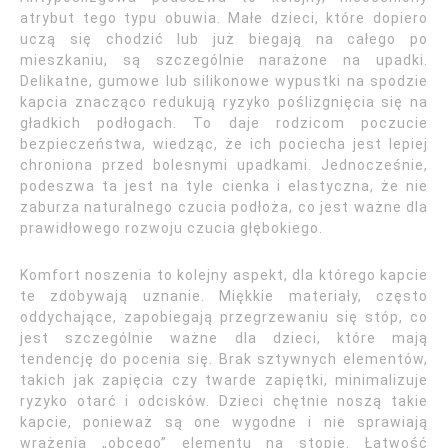
atrybut tego typu obuwia. Małe dzieci, które dopiero
uczą się chodzić lub już biegają na całego po
mieszkaniu, są szczególnie narażone na upadki.
Delikatne, gumowe lub silikonowe wypustki na spodzie
kapcia znacząco redukują ryzyko poślizgnięcia się na
gładkich podłogach. To daje rodzicom poczucie
bezpieczeństwa, wiedząc, że ich pociecha jest lepiej
chroniona przed bolesnymi upadkami. Jednocześnie,
podeszwa ta jest na tyle cienka i elastyczna, że nie
zaburza naturalnego czucia podłoża, co jest ważne dla
prawidłowego rozwoju czucia głębokiego.
Komfort noszenia to kolejny aspekt, dla którego kapcie
te zdobywają uznanie. Miękkie materiały, często
oddychające, zapobiegają przegrzewaniu się stóp, co
jest szczególnie ważne dla dzieci, które mają
tendencję do pocenia się. Brak sztywnych elementów,
takich jak zapięcia czy twarde zapiętki, minimalizuje
ryzyko otarć i odcisków. Dzieci chętnie noszą takie
kapcie, ponieważ są one wygodne i nie sprawiają
wrażenia „obcego” elementu na stopie. Łatwość