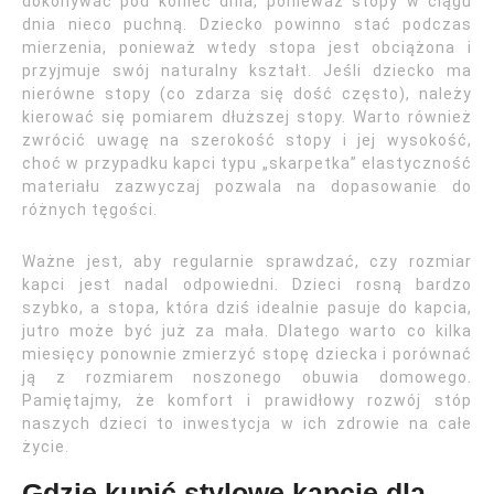
dokonywać pod koniec dnia, ponieważ stopy w ciągu
dnia nieco puchną. Dziecko powinno stać podczas
mierzenia, ponieważ wtedy stopa jest obciążona i
przyjmuje swój naturalny kształt. Jeśli dziecko ma
nierówne stopy (co zdarza się dość często), należy
kierować się pomiarem dłuższej stopy. Warto również
zwrócić uwagę na szerokość stopy i jej wysokość,
choć w przypadku kapci typu „skarpetka” elastyczność
materiału zazwyczaj pozwala na dopasowanie do
różnych tęgości.
Ważne jest, aby regularnie sprawdzać, czy rozmiar
kapci jest nadal odpowiedni. Dzieci rosną bardzo
szybko, a stopa, która dziś idealnie pasuje do kapcia,
jutro może być już za mała. Dlatego warto co kilka
miesięcy ponownie zmierzyć stopę dziecka i porównać
ją z rozmiarem noszonego obuwia domowego.
Pamiętajmy, że komfort i prawidłowy rozwój stóp
naszych dzieci to inwestycja w ich zdrowie na całe
życie.
Gdzie kupić stylowe kapcie dla