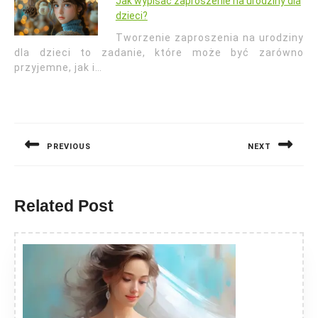
Jak wypisać zaproszenie na urodziny dla
dzieci?
Tworzenie zaproszenia na urodziny
dla dzieci to zadanie, które może być zarówno
przyjemne, jak i…
Nawigacja
wpisu
PREVIOUS
NEXT
Previous
Next
post:
post:
Related Post