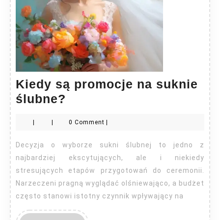
Kiedy są promocje na suknie
Kiedy
ślubne?
są
|
|
0 Comment
|
promocje
na
Decyzja o wyborze sukni ślubnej to jedno z
suknie
najbardziej ekscytujących, ale i niekiedy
ślubne?
stresujących etapów przygotowań do ceremonii.
Narzeczeni pragną wyglądać olśniewająco, a budżet
często stanowi istotny czynnik wpływający na