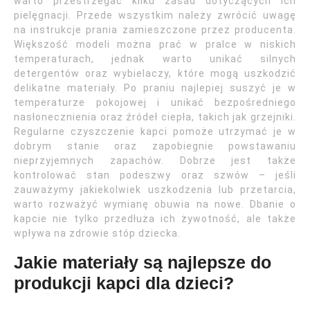
warto przestrzegać kilku zasad dotyczących ich
pielęgnacji. Przede wszystkim należy zwrócić uwagę
na instrukcje prania zamieszczone przez producenta.
Większość modeli można prać w pralce w niskich
temperaturach, jednak warto unikać silnych
detergentów oraz wybielaczy, które mogą uszkodzić
delikatne materiały. Po praniu najlepiej suszyć je w
temperaturze pokojowej i unikać bezpośredniego
nasłonecznienia oraz źródeł ciepła, takich jak grzejniki.
Regularne czyszczenie kapci pomoże utrzymać je w
dobrym stanie oraz zapobiegnie powstawaniu
nieprzyjemnych zapachów. Dobrze jest także
kontrolować stan podeszwy oraz szwów – jeśli
zauważymy jakiekolwiek uszkodzenia lub przetarcia,
warto rozważyć wymianę obuwia na nowe. Dbanie o
kapcie nie tylko przedłuża ich żywotność, ale także
wpływa na zdrowie stóp dziecka.
Jakie materiały są najlepsze do
produkcji kapci dla dzieci?