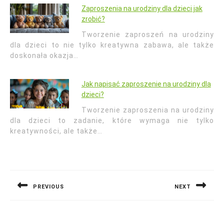
Zaproszenia na urodziny dla dzieci jak
zrobić?
Tworzenie zaproszeń na urodziny
dla dzieci to nie tylko kreatywna zabawa, ale także
doskonała okazja…
Jak napisać zaproszenie na urodziny dla
dzieci?
Tworzenie zaproszenia na urodziny
dla dzieci to zadanie, które wymaga nie tylko
kreatywności, ale także…
Nawigacja
wpisu
PREVIOUS
NEXT
Previous
Next
post:
post: