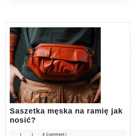
Saszetka męska na ramię jak
Saszetka
nosić?
męska
|
|
0 Comment
|