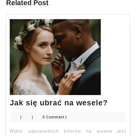
Related Post
Jak
Jak się ubrać na wesele?
się
|
|
0 Comment
|
ubrać
na
Wybór odpowiednich kolorów na wesele jest