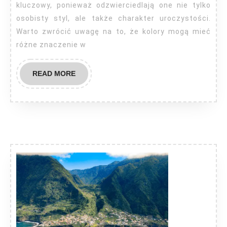
wesele
kluczowy, ponieważ odzwierciedlają one nie tylko
osobisty styl, ale także charakter uroczystości.
Warto zwrócić uwagę na to, że kolory mogą mieć
różne znaczenie w
READ
READ MORE
MORE