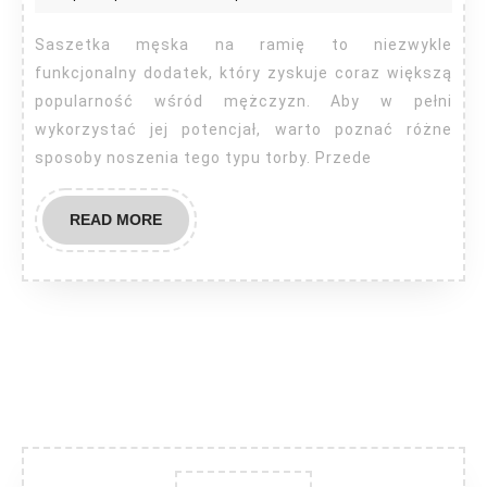
na
ramię
Saszetka męska na ramię to niezwykle
jak
funkcjonalny dodatek, który zyskuje coraz większą
nosić?
popularność wśród mężczyzn. Aby w pełni
wykorzystać jej potencjał, warto poznać różne
sposoby noszenia tego typu torby. Przede
READ
READ MORE
MORE