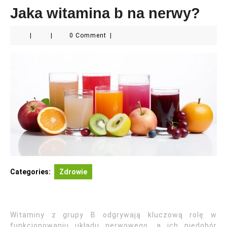
Jaka witamina b na nerwy?
|
|
0 Comment
|
Categories:
Zdrowie
Witaminy z grupy B odgrywają kluczową rolę w
funkcjonowaniu układu nerwowego, a ich niedobór