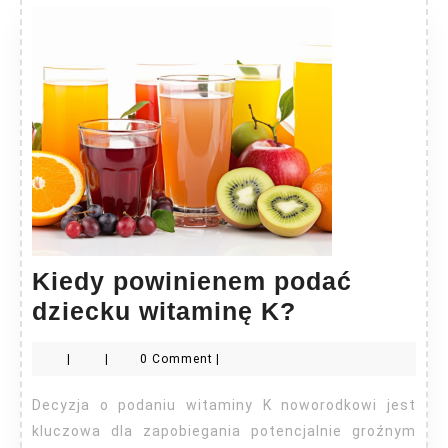
Kiedy powinienem podać
Kiedy
dziecku witaminę K?
powinienem
|
|
0 Comment
|
podać
dziecku
Decyzja o podaniu witaminy K noworodkowi jest
witaminę
kluczowa dla zapobiegania potencjalnie groźnym