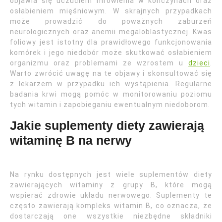
objawia się uczuciem mrowienia w kończynach oraz
osłabieniem mięśniowym. W skrajnych przypadkach
może prowadzić do poważnych zaburzeń
neurologicznych oraz anemii megaloblastycznej. Kwas
foliowy jest istotny dla prawidłowego funkcjonowania
komórek i jego niedobór może skutkować osłabieniem
organizmu oraz problemami ze wzrostem u
dzieci
.
Warto zwrócić uwagę na te objawy i skonsultować się
z lekarzem w przypadku ich wystąpienia. Regularne
badania krwi mogą pomóc w monitorowaniu poziomu
tych witamin i zapobieganiu ewentualnym niedoborom.
Jakie suplementy diety zawierają
witaminę B na nerwy
Na rynku dostępnych jest wiele suplementów diety
zawierających witaminy z grupy B, które mogą
wspierać zdrowie układu nerwowego. Suplementy te
często zawierają kompleks witamin B, co oznacza, że
dostarczają one wszystkie niezbędne składniki