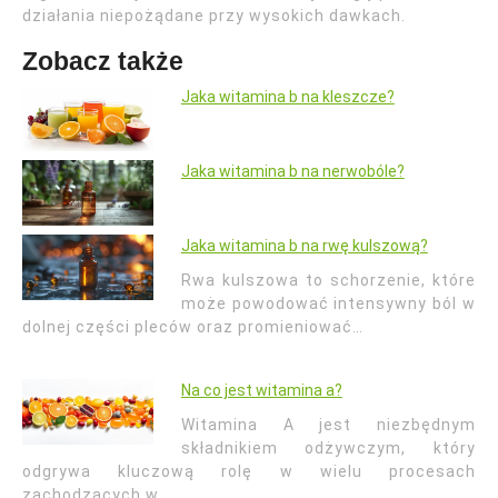
działania niepożądane przy wysokich dawkach.
Zobacz także
Jaka witamina b na kleszcze?
Jaka witamina b na nerwobóle?
Jaka witamina b na rwę kulszową?
Rwa kulszowa to schorzenie, które
może powodować intensywny ból w
dolnej części pleców oraz promieniować…
Na co jest witamina a?
Witamina A jest niezbędnym
składnikiem odżywczym, który
odgrywa kluczową rolę w wielu procesach
zachodzących w…