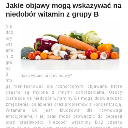
Jakie objawy mogą wskazywać na
niedobór witamin z grupy B
Nie
dob
ory
wit
ami
n z
gru
py
B
Jaka witamina b na nerwy?
mo
gą manifestować się różnorodnymi objawami, które
często są mylone z innymi schorzeniami. Osoby
cierpiące na niedobór witaminy B1 mogą doświadczać
zmęczenia, osłabienia oraz problemów z koncentracją.
Witamina B6 jest kluczowa dla równowagi
emocjonalnej i jej brak może prowadzić do depresji
oraz drażliwości. Niedobór witaminy B12 często