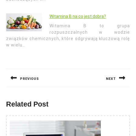
Witamina B na co jest dobra?
Witamina B to grupa
rozpuszczalnych w wodzie
związków chemicznych, które odgrywają kluczową rolę
w wielu…
Nawigacja
wpisu
PREVIOUS
NEXT
Previous
Next
post:
post:
Related Post