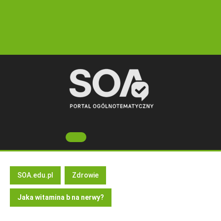
Skip
to
content
Open
Button
SOA.edu.pl
Zdrowie
Jaka witamina b na nerwy?