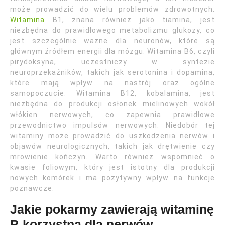
może prowadzić do wielu problemów zdrowotnych.
Witamina
B1, znana również jako tiamina, jest
niezbędna do prawidłowego metabolizmu glukozy, co
jest szczególnie ważne dla neuronów, które są
głównym źródłem energii dla mózgu. Witamina B6, czyli
pirydoksyna, uczestniczy w syntezie
neuroprzekaźników, takich jak serotonina i dopamina,
które mają wpływ na nastrój oraz ogólne
samopoczucie. Witamina B12, kobalamina, jest
niezbędna do produkcji osłonek mielinowych wokół
włókien nerwowych, co zapewnia prawidłowe
przewodnictwo impulsów nerwowych. Niedobór tej
witaminy może prowadzić do uszkodzenia nerwów i
objawów neurologicznych, takich jak drętwienie czy
mrowienie kończyn. Warto również wspomnieć o
kwasie foliowym, który jest istotny dla produkcji
nowych komórek i ma pozytywny wpływ na funkcje
poznawcze.
Jakie pokarmy zawierają witaminę
B korzystną dla nerwów