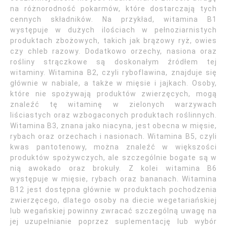
na różnorodność pokarmów, które dostarczają tych
cennych składników. Na przykład, witamina B1
występuje w dużych ilościach w pełnoziarnistych
produktach zbożowych, takich jak brązowy ryż, owies
czy chleb razowy. Dodatkowo orzechy, nasiona oraz
rośliny strączkowe są doskonałym źródłem tej
witaminy. Witamina B2, czyli ryboflawina, znajduje się
głównie w nabiale, a także w mięsie i jajkach. Osoby,
które nie spożywają produktów zwierzęcych, mogą
znaleźć tę witaminę w zielonych warzywach
liściastych oraz wzbogaconych produktach roślinnych.
Witamina B3, znana jako niacyna, jest obecna w mięsie,
rybach oraz orzechach i nasionach. Witamina B5, czyli
kwas pantotenowy, można znaleźć w większości
produktów spożywczych, ale szczególnie bogate są w
nią awokado oraz brokuły. Z kolei witamina B6
występuje w mięsie, rybach oraz bananach. Witamina
B12 jest dostępna głównie w produktach pochodzenia
zwierzęcego, dlatego osoby na diecie wegetariańskiej
lub wegańskiej powinny zwracać szczególną uwagę na
jej uzupełnianie poprzez suplementację lub wybór