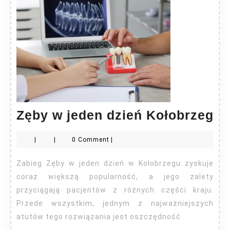
Zę
Zęby w jeden dzień Kołobrzeg
w
|
|
0 Comment
|
je
dz
Zabieg Zęby w jeden dzień w Kołobrzegu zyskuje
Ko
coraz większą popularność, a jego zalety
przyciągają pacjentów z różnych części kraju.
Przede wszystkim, jednym z najważniejszych
atutów tego rozwiązania jest oszczędność