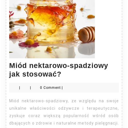
Miód nektarowo-spadziowy
Miód
jak stosować?
nektarowo-
|
|
0 Comment
|
spadziowy
jak
Miód nektarowo-spadziowy, ze względu na swoje
stosować?
unikalne właściwości odżywcze i terapeutyczne,
zyskuje coraz większą popularność wśród osób
dbających o zdrowie i naturalne metody pielęgnacji.