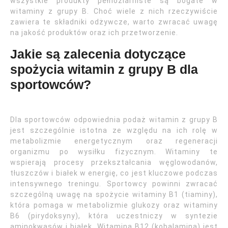
wszystkie produkty pełnoziarniste są bogate w
witaminy z grupy B. Choć wiele z nich rzeczywiście
zawiera te składniki odżywcze, warto zwracać uwagę
na jakość produktów oraz ich przetworzenie.
Jakie są zalecenia dotyczące
spożycia witamin z grupy B dla
sportowców?
Dla sportowców odpowiednia podaż witamin z grupy B
jest szczególnie istotna ze względu na ich rolę w
metabolizmie energetycznym oraz regeneracji
organizmu po wysiłku fizycznym. Witaminy te
wspierają procesy przekształcania węglowodanów,
tłuszczów i białek w energię, co jest kluczowe podczas
intensywnego treningu. Sportowcy powinni zwracać
szczególną uwagę na spożycie witaminy B1 (tiaminy),
która pomaga w metabolizmie glukozy oraz witaminy
B6 (pirydoksyny), która uczestniczy w syntezie
aminokwasów i białek. Witamina B12 (kobalamina) jest