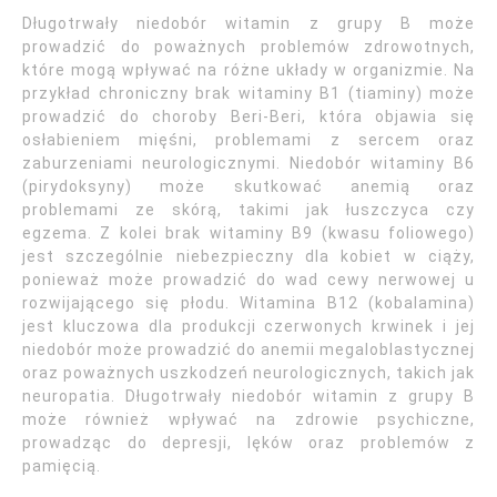
Długotrwały niedobór witamin z grupy B może
prowadzić do poważnych problemów zdrowotnych,
które mogą wpływać na różne układy w organizmie. Na
przykład chroniczny brak witaminy B1 (tiaminy) może
prowadzić do choroby Beri-Beri, która objawia się
osłabieniem mięśni, problemami z sercem oraz
zaburzeniami neurologicznymi. Niedobór witaminy B6
(pirydoksyny) może skutkować anemią oraz
problemami ze skórą, takimi jak łuszczyca czy
egzema. Z kolei brak witaminy B9 (kwasu foliowego)
jest szczególnie niebezpieczny dla kobiet w ciąży,
ponieważ może prowadzić do wad cewy nerwowej u
rozwijającego się płodu. Witamina B12 (kobalamina)
jest kluczowa dla produkcji czerwonych krwinek i jej
niedobór może prowadzić do anemii megaloblastycznej
oraz poważnych uszkodzeń neurologicznych, takich jak
neuropatia. Długotrwały niedobór witamin z grupy B
może również wpływać na zdrowie psychiczne,
prowadząc do depresji, lęków oraz problemów z
pamięcią.