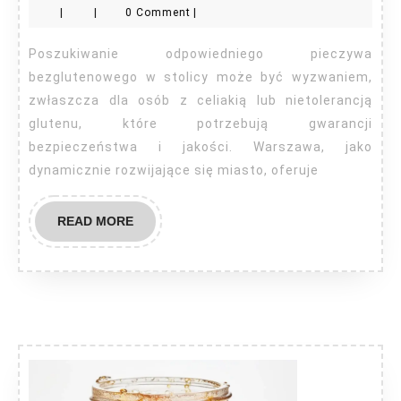
|
|
0 Comment
|
pie
bez
Poszukiwanie odpowiedniego pieczywa
w
bezglutenowego w stolicy może być wyzwaniem,
war
zwłaszcza dla osób z celiakią lub nietolerancją
glutenu, które potrzebują gwarancji
bezpieczeństwa i jakości. Warszawa, jako
dynamicznie rozwijające się miasto, oferuje
READ
READ MORE
MORE