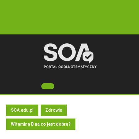
Skip
to
content
Open
Button
SOA.edu.pl
Zdrowie
Witamina B na co jest dobra?