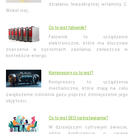
działaniu lewoskrętnej witaminy C.
Wokół niej…
Co to jest falownik?
Falownik to urządzenie
elektroniczne, które ma kluczowe
znaczenie w systemach zasilania, zwłaszcza w
kontekście energii…
Kompresory co to jest?
Kompresory to urządzenia
mechaniczne, które mają na celu
zwiększenie ciśnienia gazu poprzez zmniejszenie jego
objętości.…
Co to jest SEO na Instagramie?
W dzisiejszym cyfrowym świecie,
gdzie konkurencja o uwagę