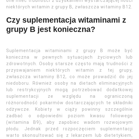
one mieć trudności z uzyskaniem wystarczającej ilości
niektórych witamin z grupy B, zwłaszcza witaminy B12.
Czy suplementacja witaminami z
grupy B jest konieczna?
Suplementacja witaminami z grupy B może być
konieczna w pewnych sytuacjach życiowych lub
zdrowotnych. Osoby starsze często mają trudności z
przyswajaniem niektórych witamin z tej grupy,
zwłaszcza witaminy B12, co może prowadzić do jej
niedoboru. Również osoby na dietach eliminacyjnych
lub restrykcyjnych mogą potrzebować dodatkowej
suplementacji ze względu na ograniczoną
różnorodność pokarmów dostarczających te składniki
odżywcze. Kobiety w ciąży powinny szczególnie
zadbać o odpowiedni poziom kwasu foliowego
(witamina B9), aby zapobiec wadom rozwojowym
płodu. Jednak przed rozpoczęciem suplementacji
warto skonsultować się z lekarzem lub dietetykiem,