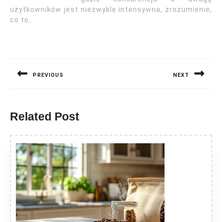
użytkowników jest niezwykle intensywna, zrozumienie,
co to…
Nawigacja
wpisu
PREVIOUS
NEXT
Previous
Next
post:
post:
Related Post