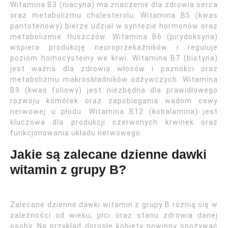
Witamina B3 (niacyna) ma znaczenie dla zdrowia serca
oraz metabolizmu cholesterolu. Witamina B5 (kwas
pantotenowy) bierze udział w syntezie hormonów oraz
metabolizmie tłuszczów. Witamina B6 (pirydoksyna)
wspiera produkcję neuroprzekaźników i reguluje
poziom homocysteiny we krwi. Witamina B7 (biotyna)
jest ważna dla zdrowia włosów i paznokci oraz
metabolizmu makroskładników odżywczych. Witamina
B9 (kwas foliowy) jest niezbędna dla prawidłowego
rozwoju komórek oraz zapobiegania wadom cewy
nerwowej u płodu. Witamina B12 (kobalamina) jest
kluczowa dla produkcji czerwonych krwinek oraz
funkcjonowania układu nerwowego.
Jakie są zalecane dzienne dawki
witamin z grupy B?
Zalecane dzienne dawki witamin z grupy B różnią się w
zależności od wieku, płci oraz stanu zdrowia danej
osoby. Na przykład dorosłe kobiety powinny spożywać