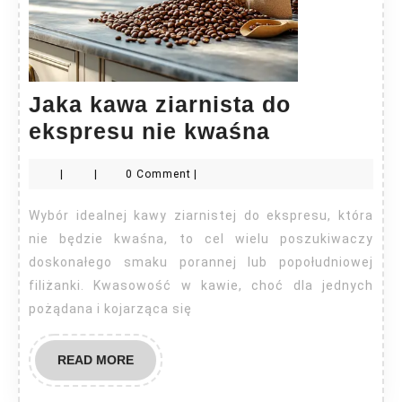
Jaka kawa ziarnista do
Jaka
ekspresu nie kwaśna
kawa
|
|
0 Comment
|
ziarnista
do
Wybór idealnej kawy ziarnistej do ekspresu, która
ekspresu
nie będzie kwaśna, to cel wielu poszukiwaczy
nie
doskonałego smaku porannej lub popołudniowej
filiżanki. Kwasowość w kawie, choć dla jednych
kwaśna
pożądana i kojarząca się
READ
READ MORE
MORE