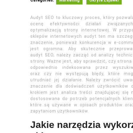
Categories:
Marketing
Ukryte Zajawki
Audyt SEO to kluczowy proces, który pozwal
ocenę efektywności działań związany
optymalizacją strony internetowej. W przyp
sklepów internetowych audyt ten ma szczeg
znaczenie, ponieważ konkurencja w e-comm
jest ogromna. Aby skutecznie przeprowa
audyt SEO, należy zacząć od analizy technic
strony. Ważne jest, aby sprawdzić, czy strona 
odpowiednio indeksowana przez wyszukiw
oraz czy nie występują błędy, które mog
utrudniać jej działanie. Należy zwrócić u
znaczenie dla doświadczeń użytkowników o
krokiem jest analiza treści znajdującej się
dostosowana do potrzeb potencjalnych klie
które są używane w opisach produktów oraz
zapytaniom użytkowników.
Jakie narzędzia wyko