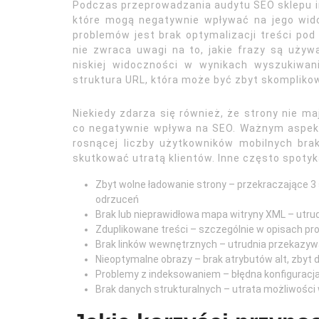
Podczas przeprowadzania audytu SEO sklepu 
które mogą negatywnie wpływać na jego wi
problemów jest brak optymalizacji treści po
nie zwraca uwagi na to, jakie frazy są używ
niskiej widoczności w wynikach wyszukiwa
struktura URL, która może być zbyt skompliko
Niekiedy zdarza się również, że strony nie m
co negatywnie wpływa na SEO. Ważnym aspekt
rosnącej liczby użytkowników mobilnych br
skutkować utratą klientów. Inne często spotyk
Zbyt wolne ładowanie strony – przekraczające 
odrzuceń
Brak lub nieprawidłowa mapa witryny XML – utr
Zduplikowane treści – szczególnie w opisach p
Brak linków wewnętrznych – utrudnia przekazyw
Nieoptymalne obrazy – brak atrybutów alt, zbyt d
Problemy z indeksowaniem – błędna konfiguracja
Brak danych strukturalnych – utrata możliwości