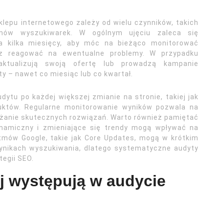
lepu internetowego zależy od wielu czynników, takich
mów wyszukiwarek. W ogólnym ujęciu zaleca się
na kilka miesięcy, aby móc na bieżąco monitorować
az reagować na ewentualne problemy. W przypadku
 aktualizują swoją ofertę lub prowadzą kampanie
 – nawet co miesiąc lub co kwartał.
ytu po każdej większej zmianie na stronie, takiej jak
duktów. Regularne monitorowanie wyników pozwala na
żanie skutecznych rozwiązań. Warto również pamiętać
namiczny i zmieniające się trendy mogą wpływać na
ytmów Google, takie jak Core Updates, mogą w krótkim
ynikach wyszukiwania, dlatego systematyczne audyty
egii SEO.
ej występują w audycie