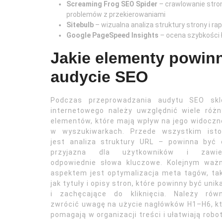
Screaming Frog SEO Spider
– crawlowanie stro
problemów z przekierowaniami
Sitebulb
– wizualna analiza struktury strony i r
Google PageSpeed Insights
– ocena szybkości 
Jakie elementy powin
audycie SEO
Podczas przeprowadzania audytu SEO skl
internetowego należy uwzględnić wiele róż
elementów, które mają wpływ na jego widocz
w wyszukiwarkach. Przede wszystkim isto
jest analiza struktury URL – powinna być 
przyjazna dla użytkowników i zawie
odpowiednie słowa kluczowe. Kolejnym waż
aspektem jest optymalizacja meta tagów, ta
jak tytuły i opisy stron, które powinny być unik
i zachęcające do kliknięcia. Należy równ
zwrócić uwagę na użycie nagłówków H1–H6, k
pomagają w organizacji treści i ułatwiają rob