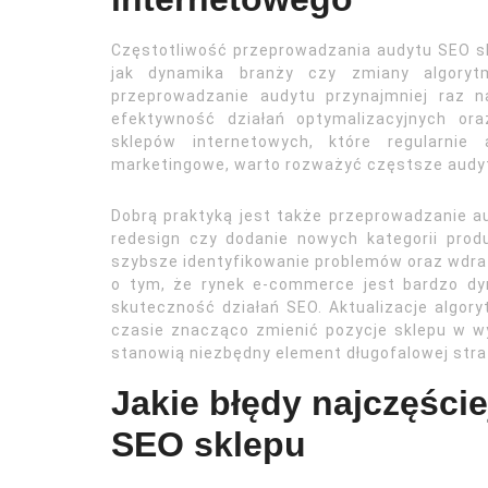
Częstotliwość przeprowadzania audytu SEO sk
jak dynamika branży czy zmiany algoryt
przeprowadzanie audytu przynajmniej raz 
efektywność działań optymalizacyjnych or
sklepów internetowych, które regularnie
marketingowe, warto rozważyć częstsze audyty
Dobrą praktyką jest także przeprowadzanie aud
redesign czy dodanie nowych kategorii pro
szybsze identyfikowanie problemów oraz wdra
o tym, że rynek e-commerce jest bardzo dy
skuteczność działań SEO. Aktualizacje algor
czasie znacząco zmienić pozycje sklepu w w
stanowią niezbędny element długofalowej strat
Jakie błędy najczęści
SEO sklepu