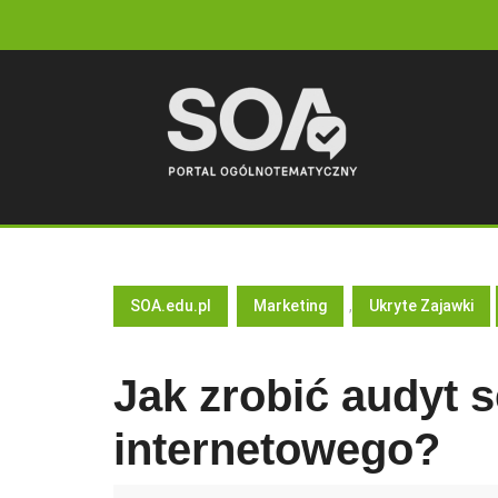
Skip
to
content
SOA.edu.pl
Marketing
,
Ukryte Zajawki
Jak zrobić audyt 
internetowego?