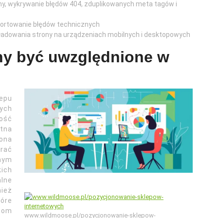
ny, wykrywanie błędów 404, zduplikowanych meta tagów i
aportowanie błędów technicznych
ładowania strony na urządzeniach mobilnych i desktopowych
ny być uwzględnione w
epu
nych
ność
tna
ona
rać
nym
kich
alne
ież
tóre
otom
www.wildmoose.pl/pozycjonowanie-sklepow-