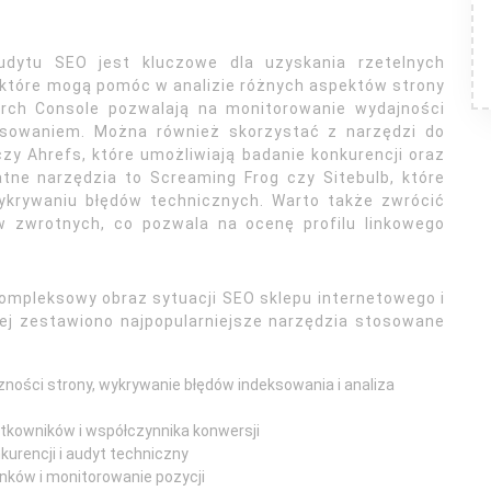
udytu SEO jest kluczowe dla uzyskania rzetelnych
, które mogą pomóc w analizie różnych aspektów strony
earch Console pozwalają na monitorowanie wydajności
eksowaniem. Można również skorzystać z narzędzi do
zy Ahrefs, które umożliwiają badanie konkurencji oraz
datne narzędzia to Screaming Frog czy Sitebulb, które
wykrywaniu błędów technicznych. Warto także zwrócić
w zwrotnych, co pozwala na ocenę profilu linkowego
ompleksowy obraz sytuacji SEO sklepu internetowego i
j zestawiono najpopularniejsze narzędzia stosowane
ności strony, wykrywanie błędów indeksowania i analiza
tkowników i współczynnika konwersji
kurencji i audyt techniczny
linków i monitorowanie pozycji