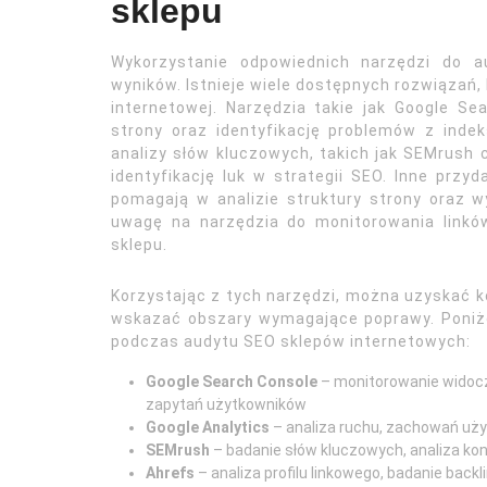
sklepu
Wykorzystanie odpowiednich narzędzi do a
wyników. Istnieje wiele dostępnych rozwiązań
internetowej. Narzędzia takie jak Google S
strony oraz identyfikację problemów z ind
analizy słów kluczowych, takich jak SEMrush c
identyfikację luk w strategii SEO. Inne przy
pomagają w analizie struktury strony oraz 
uwagę na narzędzia do monitorowania linkó
sklepu.
Korzystając z tych narzędzi, można uzyskać k
wskazać obszary wymagające poprawy. Poniże
podczas audytu SEO sklepów internetowych:
Google Search Console
– monitorowanie widocz
zapytań użytkowników
Google Analytics
– analiza ruchu, zachowań uży
SEMrush
– badanie słów kluczowych, analiza kon
Ahrefs
– analiza profilu linkowego, badanie back