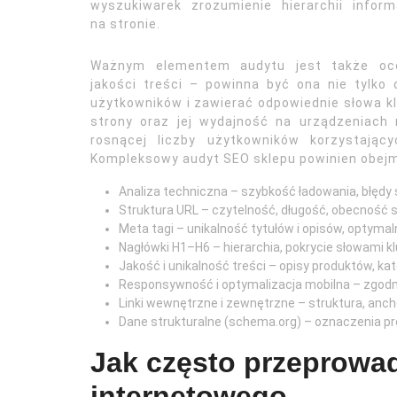
wyszukiwarek zrozumienie hierarchii inform
na stronie.
Ważnym elementem audytu jest także oc
jakości treści – powinna być ona nie tylko
użytkowników i zawierać odpowiednie słowa 
strony oraz jej wydajność na urządzeniach
rosnącej liczby użytkowników korzystają
Kompleksowy audyt SEO sklepu powinien obejm
Analiza techniczna – szybkość ładowania, błędy 
Struktura URL – czytelność, długość, obecność 
Meta tagi – unikalność tytułów i opisów, optymal
Nagłówki H1–H6 – hierarchia, pokrycie słowami k
Jakość i unikalność treści – opisy produktów, kat
Responsywność i optymalizacja mobilna – zgodn
Linki wewnętrzne i zewnętrzne – struktura, anchor
Dane strukturalne (schema.org) – oznaczenia pro
Jak często przeprowa
internetowego