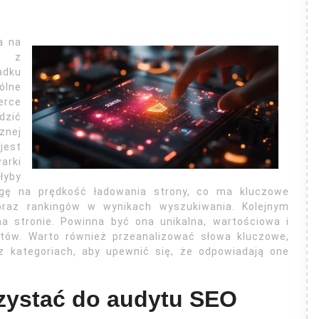
a na
ch z
adku
ólne
erce
dzić
znej
jest
arki
łyby
wagę na prędkość ładowania strony, co ma kluczowe
raz rankingów w wynikach wyszukiwania. Kolejnym
 na stronie. Powinna być ona unikalna, wartościowa i
ntów. Warto również przeanalizować słowa kluczowe,
 kategoriach, aby upewnić się, że odpowiadają one
rzystać do audytu SEO