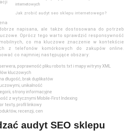
acji
internetowych
Jak zrobić audyt seo sklepu internetowego?
ena
 dobrze napisana, ale także dostosowana do potrzeb
kluczowe. Oprócz tego warto sprawdzić responsywność
 mobilnych, co ma kluczowe znaczenie w kontekście
cych z telefonów komórkowych do zakupów online.
ować co najmniej następujące obszary:
serwera, poprawność pliku robots.txt i mapy witryny XML
słów kluczowych
na długość, brak duplikatów
luczowymi, unikalność
egorii, strony informacyjne
ość z wytycznymi Mobile-First Indexing
 texty, profil linkowy
duktów, recenzji, cen
dzać audyt SEO sklepu