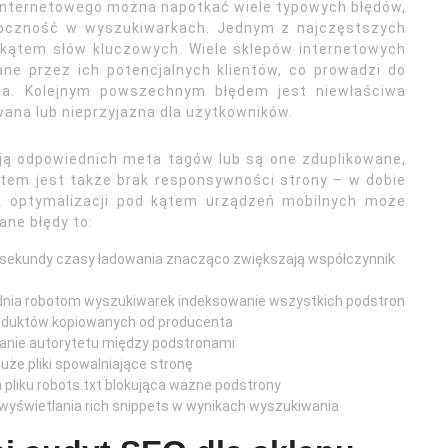
internetowego można napotkać wiele typowych błędów,
doczność w wyszukiwarkach. Jednym z najczęstszych
d kątem słów kluczowych. Wiele sklepów internetowych
ane przez ich potencjalnych klientów, co prowadzi do
nia. Kolejnym powszechnym błędem jest niewłaściwa
wana lub nieprzyjazna dla użytkowników.
ają odpowiednich meta tagów lub są one zduplikowane,
em jest także brak responsywności strony – w dobie
ak optymalizacji pod kątem urządzeń mobilnych może
ane błędy to:
3 sekundy czasy ładowania znacząco zwiększają współczynnik
udnia robotom wyszukiwarek indeksowanie wszystkich podstron
roduktów kopiowanych od producenta
anie autorytetu między podstronami
uże pliki spowalniające stronę
 pliku robots.txt blokująca ważne podstrony
 wyświetlania rich snippets w wynikach wyszukiwania