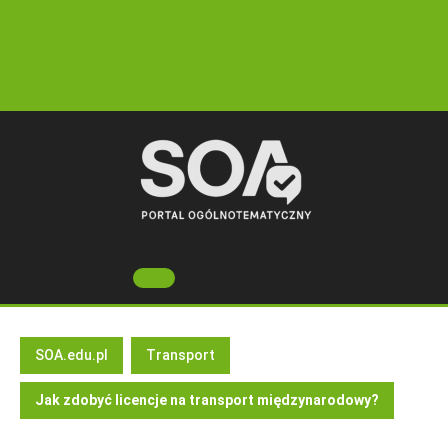
Skip
to
content
Open
Button
SOA.edu.pl
Transport
Jak zdobyć licencje na transport międzynarodowy?