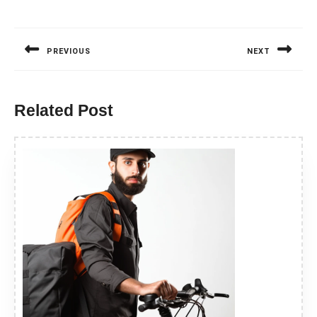
Nawigacja
wpisu
PREVIOUS
NEXT
Previous
Next
post:
post:
Related Post