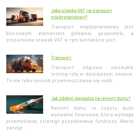
Jaka stawka VAT na transport
międzynarodowy?
Transport międzynarodowy jest
kluczowym elementem globalnej gospodarki, a
zrozumienie stawek VAT w tym kontekście jest…
Transport
Transport odgrywa niezwykle
istotną rolę w dzisiejszym świecie.
To nie tylko sposób przemieszczania się osób…
Jak zdobyć pieniądze na remont domu?
Remont domu to często duże
wyzwanie finansowe, które wymaga
przemyślanej strategii pozyskiwania funduszy. Warto
zacząć…