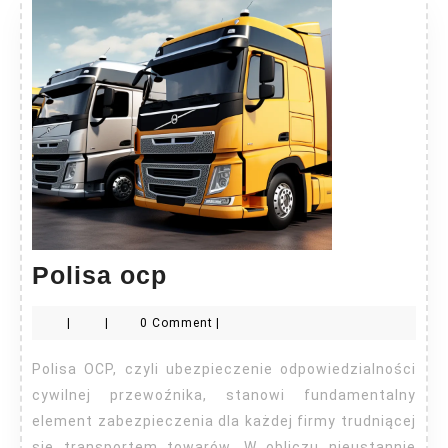
Polisa
Polisa ocp
ocp
|
|
0 Comment
|
Polisa OCP, czyli ubezpieczenie odpowiedzialności
cywilnej przewoźnika, stanowi fundamentalny
element zabezpieczenia dla każdej firmy trudniącej
się transportem towarów. W obliczu nieustannie