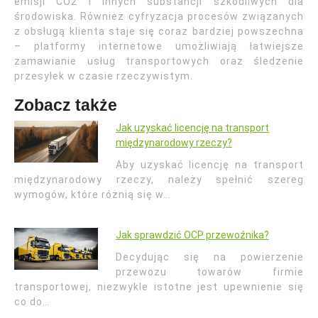
emisji CO2 i innych substancji szkodliwych dla
środowiska. Również cyfryzacja procesów związanych
z obsługą klienta staje się coraz bardziej powszechna
– platformy internetowe umożliwiają łatwiejsze
zamawianie usług transportowych oraz śledzenie
przesyłek w czasie rzeczywistym.
Zobacz także
Jak uzyskać licencję na transport
międzynarodowy rzeczy?
Aby uzyskać licencję na transport
międzynarodowy rzeczy, należy spełnić szereg
wymogów, które różnią się w…
Jak sprawdzić OCP przewoźnika?
Decydując się na powierzenie
przewozu towarów firmie
transportowej, niezwykle istotne jest upewnienie się
co do…