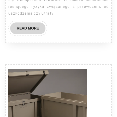
rosnącego ryzyka związanego z przewozem, od
uszkodzenia czy utraty
READ
READ MORE
MORE