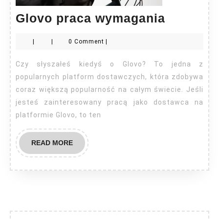
Glovo
Glovo praca wymagania
praca
|
|
0 Comment
|
wymaga
Czy słyszałeś kiedyś o Glovo? To jedna z
popularnych platform dostawczych, która zdobywa
coraz większą popularność na całym świecie. Jeśli
jesteś zainteresowany pracą jako dostawca na
platformie Glovo, to ten
READ
READ MORE
MORE