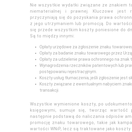
Nie wszystkie wydatki związane ze znakiem 
niematerialnej i prawnej. Kluczowe jest 
przyczyniają się do pozyskania prawa ochronn
z jego utrzymaniem lub promocją. Do wartośc
się przede wszystkim koszty poniesione do dni
Są to między innymi:
Opłaty urzędowe za zgłoszenie znaku towarowego
Opłaty za badanie znaku towarowego przez Urz
Opłaty za udzielenie prawa ochronnego na znak 
Wynagrodzenia rzeczników patentowych lub praw
postępowaniu rejestracyjnym.
Koszty usług tłumaczenia, jeśli zgłoszenie jest 
Koszty związane z ewentualnym nabyciem znaku
transakcji.
Wszystkie wymienione koszty, po udokumento
księgowymi, sumuje się, tworząc wartość
następnie podstawą do naliczania odpisów amo
promocję znaku towarowego, takie jak kampa
wartości WNiP, lecz są traktowane jako koszty