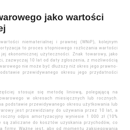
warowego jako wartości
ej
artości niematerialnej i prawnej (WNiP), kolejnym
rtyzacja to proces stopniowego rozliczania wartości
 jej ekonomicznej użyteczności. Znak towarowy, jako
, zazwyczaj 10 lat od daty zgłoszenia, z możliwością
owarowego nie może być dłuższy niż okres jego prawno-
podstawie przewidywanego okresu jego przydatności
ęściej stosuje się metodę liniową, polegającą na
towarowego w okresach miesięcznych lub rocznych.
na podstawie przewidywanego okresu użytkowania lub
warowy jest przewidziany do używania przez 10 lat, a
 roczny odpis amortyzacyjny wyniesie 1 000 zł (10%
e są zaliczane do kosztów uzyskania przychodów, co
a firmy. Ważne jest, aby od momentu zaksięgowania