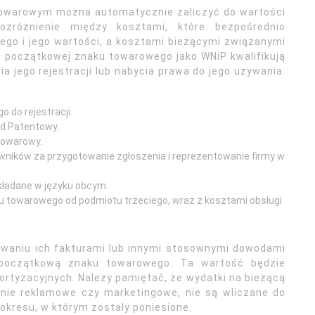
towarowym można automatycznie zaliczyć do wartości
rozróżnienie między kosztami, które bezpośrednio
ego i jego wartości, a kosztami bieżącymi związanymi
i początkowej znaku towarowego jako WNiP kwalifikują
a jego rejestracji lub nabycia prawa do jego używania.
 do rejestracji.
ąd Patentowy.
towarowy.
ników za przygotowanie zgłoszenia i reprezentowanie firmy w
składane w języku obcym.
 towarowego od podmiotu trzeciego, wraz z kosztami obsługi
waniu ich fakturami lub innymi stosownymi dowodami
 początkową znaku towarowego. Ta wartość będzie
rtyzacyjnych. Należy pamiętać, że wydatki na bieżącą
nie reklamowe czy marketingowe, nie są wliczane do
 okresu, w którym zostały poniesione.