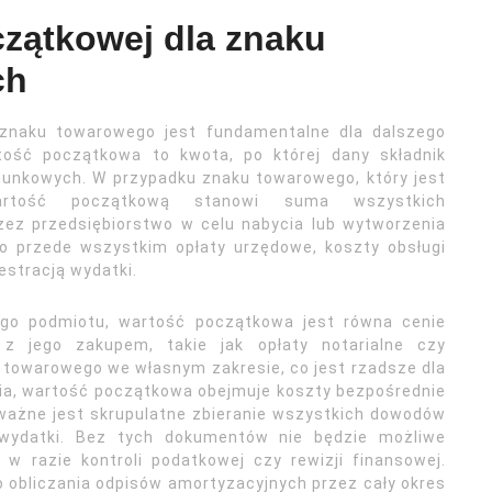
czątkowej dla znaku
ch
 znaku towarowego jest fundamentalne dla dalszego
tość początkowa to kwota, po której dany składnik
unkowych. W przypadku znaku towarowego, który jest
wartość początkową stanowi suma wszystkich
ez przedsiębiorstwo w celu nabycia lub wytworzenia
o przede wszystkim opłaty urzędowe, koszty obsługi
estracją wydatki.
ego podmiotu, wartość początkowa jest równa cenie
z jego zakupem, takie jak opłaty notarialne czy
 towarowego we własnym zakresie, co jest rzadsze dla
ia, wartość początkowa obejmuje koszty bezpośrednie
o ważne jest skrupulatne zbieranie wszystkich dowodów
e wydatki. Bez tych dokumentów nie będzie możliwe
 w razie kontroli podatkowej czy rewizji finansowej.
 obliczania odpisów amortyzacyjnych przez cały okres