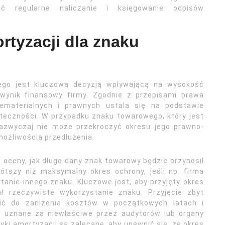
ć regularne naliczanie i księgowanie odpisów
rtyzacji dla znaku
ego jest kluczową decyzją wpływającą na wysokość
ynik finansowy firmy. Zgodnie z przepisami prawa
iematerialnych i prawnych ustala się na podstawie
teczności. W przypadku znaku towarowego, który jest
zazwyczaj nie może przekroczyć okresu jego prawno-
 możliwością przedłużenia.
 oceny, jak długo dany znak towarowy będzie przynosił
ótszy niż maksymalny okres ochrony, jeśli np. firma
tanie innego znaku. Kluczowe jest, aby przyjęty okres
ał rzeczywiste wykorzystanie znaku. Przyjęcie zbyt
ić do zaniżenia kosztów w początkowych latach i
 uznane za niewłaściwe przez audytorów lub organy
yki amortyzacji są zalecane, aby upewnić się, że okres