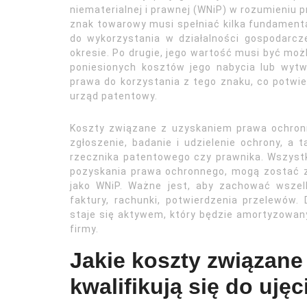
niematerialnej i prawnej (WNiP) w rozumieniu
znak towarowy musi spełniać kilka fundament
do wykorzystania w działalności gospodarcz
okresie. Po drugie, jego wartość musi być moż
poniesionych kosztów jego nabycia lub wytw
prawa do korzystania z tego znaku, co potwi
urząd patentowy.
Koszty związane z uzyskaniem prawa ochron
zgłoszenie, badanie i udzielenie ochrony, a 
rzecznika patentowego czy prawnika. Wszystki
pozyskania prawa ochronnego, mogą zostać 
jako WNiP. Ważne jest, aby zachować wszel
faktury, rachunki, potwierdzenia przelewów
staje się aktywem, który będzie amortyzowan
firmy.
Jakie koszty związan
kwalifikują się do ujęc