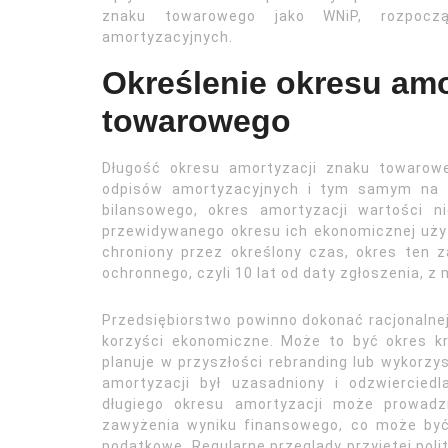
znaku towarowego jako WNiP, rozpoczą
amortyzacyjnych.
Określenie okresu amo
towarowego
Długość okresu amortyzacji znaku towarow
odpisów amortyzacyjnych i tym samym na w
bilansowego, okres amortyzacji wartości n
przewidywanego okresu ich ekonomicznej uży
chroniony przez określony czas, okres ten 
ochronnego, czyli 10 lat od daty zgłoszenia, z
Przedsiębiorstwo powinno dokonać racjonalnej
korzyści ekonomiczne. Może to być okres kr
planuje w przyszłości rebranding lub wykorzys
amortyzacji był uzasadniony i odzwierciedl
długiego okresu amortyzacji może prowadz
zawyżenia wyniku finansowego, co może być
podatkowe. Regularne przeglądy przyjętej polit