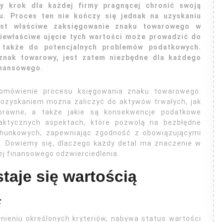
y krok dla każdej firmy pragnącej chronić swoją
. Proces ten nie kończy się jednak na uzyskaniu
jest właściwe zaksięgowanie znaku towarowego w
iewłaściwe ujęcie tych wartości może prowadzić do
 także do potencjalnych problemów podatkowych.
znak towarowy, jest zatem niezbędne dla każdego
inansowego.
 omówienie procesu księgowania znaku towarowego.
pozyskaniem można zaliczyć do aktywów trwałych, jak
prawne, a także jakie są konsekwencje podatkowe
raktycznych aspektach, które pozwolą na bezbłędne
achunkowych, zapewniając zgodność z obowiązującymi
. Dowiemy się, dlaczego każdy detal ma znaczenie w
jej finansowego odzwierciedlenia.
taje się wartością
ą
łnieniu określonych kryteriów, nabywa status wartości