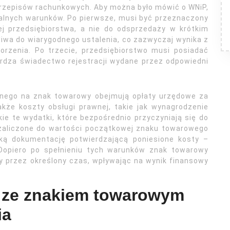
 przepisów rachunkowych. Aby można było mówić o WNiP,
alnych warunków. Po pierwsze, musi być przeznaczony
ej przedsiębiorstwa, a nie do odsprzedaży w krótkim
liwa do wiarygodnego ustalenia, co zazwyczaj wynika z
orzenia. Po trzecie, przedsiębiorstwo musi posiadać
erdza świadectwo rejestracji wydane przez odpowiedni
nego na znak towarowy obejmują opłaty urzędowe za
także koszty obsługi prawnej, takie jak wynagrodzenie
e te wydatki, które bezpośrednio przyczyniają się do
zaliczone do wartości początkowej znaku towarowego
ką dokumentację potwierdzającą poniesione kosty –
. Dopiero po spełnieniu tych warunków znak towarowy
y przez określony czas, wpływając na wynik finansowy
e ze znakiem towarowym
ia