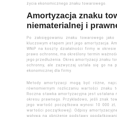
życia ekonomicznego znaku towarowego.
Amortyzacja znaku to
niematerialnej i prawn
Po zaksięgowaniu znaku towarowego jako w
kluczowym etapem jest jego amortyzacja. Amo
WNiP na koszty działalności firmy w okresie
prawo ochronne, ma określony termin ważności
jego przedłużenia. Okres amortyzacji znaku t
ochronny, ale zazwyczaj ustala się go na 
ekonomicznej dla firmy.
Metody amortyzacji mogą być różne, najcz
równomiernym rozliczaniu wartości znaku 
Roczna stawka amortyzacyjna jest ustalana 
okresu prawnego. Przykładowo, jeśli znak to
jego wartość początkowa wynosi 10 000 zł,
wartości początkowej). Odpisy amortyzacyjn
wpływa na obniżenie podstawy opodatkowani