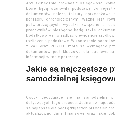
Aby skutecznie prowadzić księgowość, kon
które będą stanowiły podstawę do rejestr
dokumentów należą faktury sprzedażowe 
porządku chronologicznym. Ważne jest ró
potwierdzających wydatki związane z dzia
pracowników niezbędne będą także dokument
Dodatkowo warto zadbać o ewidencję środków t
rozliczenia podatkowe. W kontekście podatk
z VAT oraz PIT/CIT, które są wymagane prz
dokumentów jest kluczowe dla zachowania 
informacji w razie potrzeby.
Jakie są najczęstsze 
samodzielnej księgow
Osoby decydujące się na samodzielne pr
dotyczących tego procesu. Jednym z najczęści
są najlepsze dla początkujących przedsiębiorc
aktualizować dane finansowe oraz jakie d