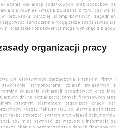
 składania deklaracji podatkowych oraz sposobów na
ojawia się również kwestia związana z tym, czy warto
w przypadku bardziej skomplikowanych zagadnień
 księgowość samodzielnie mogą także zastanawiać się
owymi oraz jakie konsekwencje mogą wyniknąć z błędów
asady organizacji pracy
zowa dla efektywnego zarządzania finansami firmy i
t stworzenie harmonogramu działań związanych z
terminy składania deklaracji podatkowych oraz inne
ularnych dni na aktualizację danych finansowych oraz
ejnym istotnym elementem organizacji pracy jest
zychody, koszty, faktury itp., co ułatwia późniejsze
 jest także stworzyć system archiwizacji dokumentów
icznej, aby mieć pewność, że wszystkie informacje są
est także dbanie o bezpieczeństwo danych finansowych