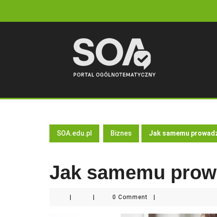
Skip
to
content
SOA.edu.pl
Biznes
Jak samemu prowadz
Jak samemu prow
|
|
0 Comment
|