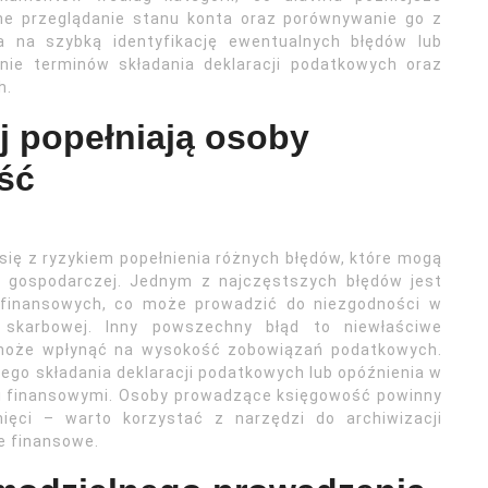
rne przeglądanie stanu konta oraz porównywanie go z
 na szybką identyfikację ewentualnych błędów lub
nie terminów składania deklaracji podatkowych oraz
h.
ej popełniają osoby
ść
ię z ryzykiem popełnienia różnych błędów, które mogą
i gospodarczej. Jednym z najczęstszych błędów jest
i finansowych, co może prowadzić do niezgodności w
 skarbowej. Inny powszechny błąd to niewłaściwe
 może wpłynąć na wysokość zobowiązań podatkowych.
ego składania deklaracji podatkowych lub opóźnienia w
mi finansowymi. Osoby prowadzące księgowość powinny
ięci – warto korzystać z narzędzi do archiwizacji
e finansowe.