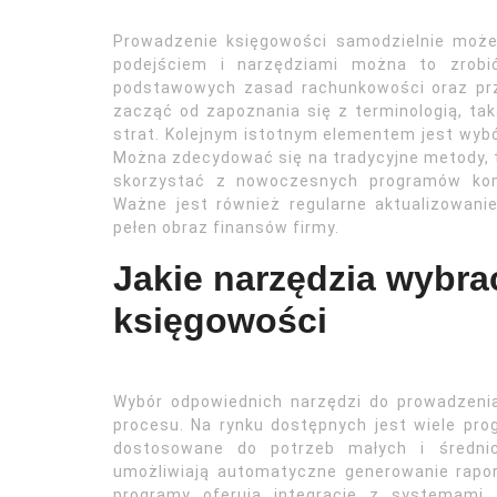
Prowadzenie księgowości samodzielnie moż
podejściem i narzędziami można to zrobić
podstawowych zasad rachunkowości oraz prze
zacząć od zapoznania się z terminologią, tak
strat. Kolejnym istotnym elementem jest wyb
Można zdecydować się na tradycyjne metody, tak
skorzystać z nowoczesnych programów komp
Ważne jest również regularne aktualizowan
pełen obraz finansów firmy.
Jakie narzędzia wybra
księgowości
Wybór odpowiednich narzędzi do prowadzenia
procesu. Na rynku dostępnych jest wiele pro
dostosowane do potrzeb małych i średnich
umożliwiają automatyczne generowanie rapo
programy oferują integrację z systemami