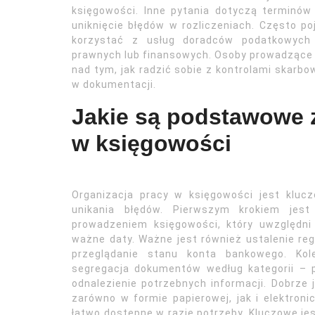
księgowości. Inne pytania dotyczą terminów
uniknięcie błędów w rozliczeniach. Często p
korzystać z usług doradców podatkowych 
prawnych lub finansowych. Osoby prowadzące
nad tym, jak radzić sobie z kontrolami skarb
w dokumentacji.
Jakie są podstawowe z
w księgowości
Organizacja pracy w księgowości jest kluc
unikania błędów. Pierwszym krokiem jes
prowadzeniem księgowości, który uwzględni 
ważne daty. Ważne jest również ustalenie reg
przeglądanie stanu konta bankowego. Kol
segregacja dokumentów według kategorii – pr
odnalezienie potrzebnych informacji. Dobrze
zarówno w formie papierowej, jak i elektron
łatwo dostępne w razie potrzeby. Kluczowe j