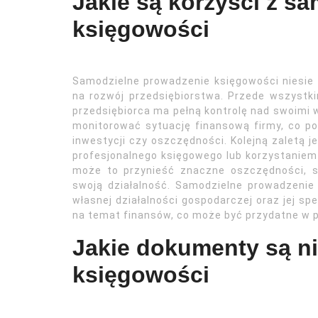
Jakie są korzyści z s
księgowości
Samodzielne prowadzenie księgowości niesie 
na rozwój przedsiębiorstwa. Przede wszystki
przedsiębiorca ma pełną kontrolę nad swoimi 
monitorować sytuację finansową firmy, co p
inwestycji czy oszczędności. Kolejną zaletą
profesjonalnego księgowego lub korzystaniem
może to przynieść znaczne oszczędności, 
swoją działalność. Samodzielne prowadzenie
własnej działalności gospodarczej oraz jej sp
na temat finansów, co może być przydatne w p
Jakie dokumenty są n
księgowości