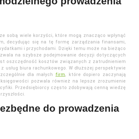
amodzielnego prowadzenia
ze sobą wiele korzyści, które mogą znacząco wpłynąć
m, decydując się na tę formę zarządzania finansami,
wydatkami i przychodami. Dzięki temu może na bieżąco
ozwala na szybsze podejmowanie decyzji dotyczących
 jest oszczędność kosztów związanych z zatrudnieniem
 z usług biura rachunkowego. W dłuższej perspektywie
szczególnie dla małych
firm
, które dopiero zaczynają
 księgowości pozwala również na lepsze zrozumienie
ecyfiki. Przedsiębiorcy często zdobywają cenną wiedzę
rzyszłości.
iezbędne do prowadzenia