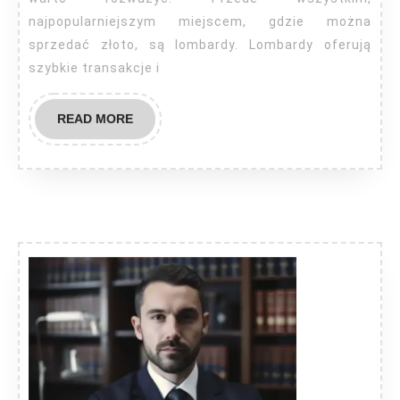
najpopularniejszym miejscem, gdzie można
sprzedać złoto, są lombardy. Lombardy oferują
szybkie transakcje i
READ
READ MORE
MORE