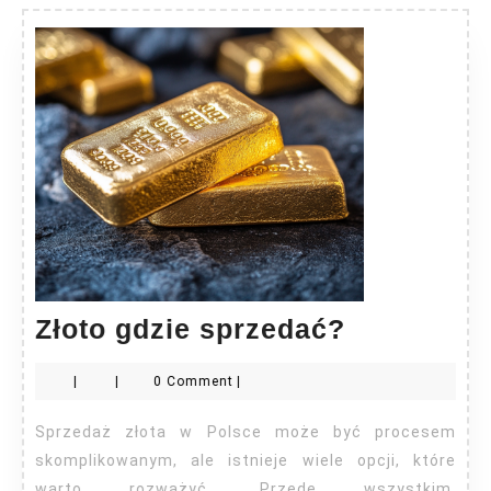
Złoto
Złoto gdzie sprzedać?
gdzie
|
|
0 Comment
|
sprzedać?
Sprzedaż złota w Polsce może być procesem
skomplikowanym, ale istnieje wiele opcji, które
warto rozważyć. Przede wszystkim,