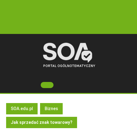
Skip
to
content
Open
Button
SOA.edu.pl
Biznes
Jak sprzedać znak towarowy?