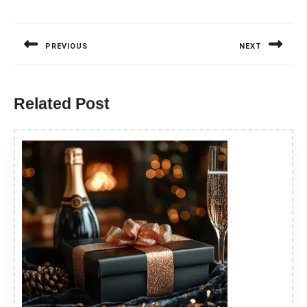
Nawigacja
wpisu
PREVIOUS
NEXT
Previous
Next
post:
post:
Related Post