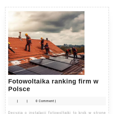
Fotowoltaika ranking firm w
Fotowoltaika
Polsce
ranking
|
|
0 Comment
|
firm
w
Decyzja o instalacji fotowoltaiki to krok w stronę