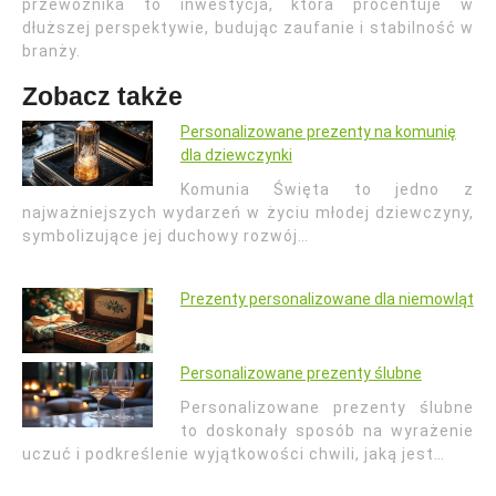
przewoźnika to inwestycja, która procentuje w
dłuższej perspektywie, budując zaufanie i stabilność w
branży.
Zobacz także
Personalizowane prezenty na komunię
dla dziewczynki
Komunia Święta to jedno z
najważniejszych wydarzeń w życiu młodej dziewczyny,
symbolizujące jej duchowy rozwój…
Prezenty personalizowane dla niemowląt
Personalizowane prezenty ślubne
Personalizowane prezenty ślubne
to doskonały sposób na wyrażenie
uczuć i podkreślenie wyjątkowości chwili, jaką jest…