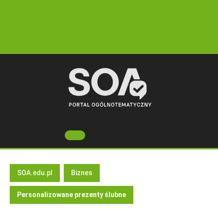
Skip
to
content
Open
Button
SOA.edu.pl
Biznes
Personalizowane prezenty ślubne