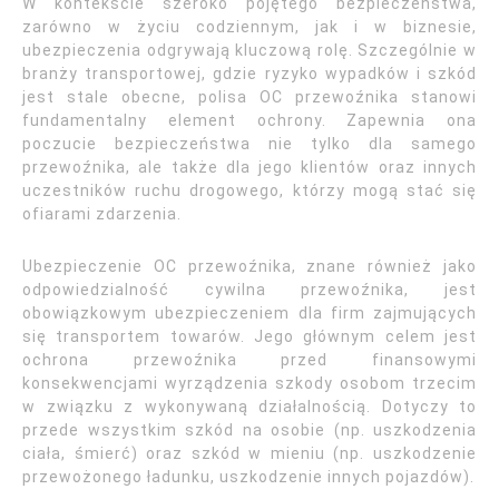
W kontekście szeroko pojętego bezpieczeństwa,
zarówno w życiu codziennym, jak i w biznesie,
ubezpieczenia odgrywają kluczową rolę. Szczególnie w
branży transportowej, gdzie ryzyko wypadków i szkód
jest stale obecne, polisa OC przewoźnika stanowi
fundamentalny element ochrony. Zapewnia ona
poczucie bezpieczeństwa nie tylko dla samego
przewoźnika, ale także dla jego klientów oraz innych
uczestników ruchu drogowego, którzy mogą stać się
ofiarami zdarzenia.
Ubezpieczenie OC przewoźnika, znane również jako
odpowiedzialność cywilna przewoźnika, jest
obowiązkowym ubezpieczeniem dla firm zajmujących
się transportem towarów. Jego głównym celem jest
ochrona przewoźnika przed finansowymi
konsekwencjami wyrządzenia szkody osobom trzecim
w związku z wykonywaną działalnością. Dotyczy to
przede wszystkim szkód na osobie (np. uszkodzenia
ciała, śmierć) oraz szkód w mieniu (np. uszkodzenie
przewożonego ładunku, uszkodzenie innych pojazdów).