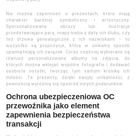
Nie można zapomnieć o prezentach, które mają
charakter bardziej symboliczny i artystyczny.
Spersonalizowane obrazy lub ilustracje
przedstawiające parę, mapy nieba z daty ich ślubu, czy
też drzewa genealogiczne z ich nazwiskami – to
wszystko są propozycje, które w unikalny sposób
upamiętniają ich związek. Coraz częściej wybierane są
również personalizowane albumy na zdjęcia, do
których można wklejać wspólne fotografie i dodawać
osobiste notatki, tworząc tym samym kronikę ich
miłości. Te prezenty, dzięki swojej unikalności, z
pewnością wyróżnią się spośród innych podarunków.
Ochrona ubezpieczeniowa OC
przewoźnika jako element
zapewnienia bezpieczeństwa
transakcji