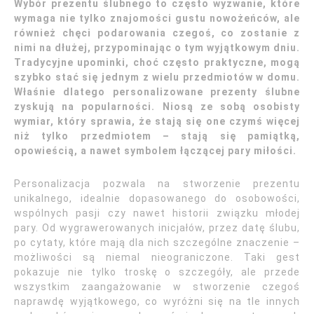
Wybór prezentu ślubnego to często wyzwanie, które
wymaga nie tylko znajomości gustu nowożeńców, ale
również chęci podarowania czegoś, co zostanie z
nimi na dłużej, przypominając o tym wyjątkowym dniu.
Tradycyjne upominki, choć często praktyczne, mogą
szybko stać się jednym z wielu przedmiotów w domu.
Właśnie dlatego personalizowane prezenty ślubne
zyskują na popularności. Niosą ze sobą osobisty
wymiar, który sprawia, że stają się one czymś więcej
niż tylko przedmiotem – stają się pamiątką,
opowieścią, a nawet symbolem łączącej pary miłości.
Personalizacja pozwala na stworzenie prezentu
unikalnego, idealnie dopasowanego do osobowości,
wspólnych pasji czy nawet historii związku młodej
pary. Od wygrawerowanych inicjałów, przez datę ślubu,
po cytaty, które mają dla nich szczególne znaczenie –
możliwości są niemal nieograniczone. Taki gest
pokazuje nie tylko troskę o szczegóły, ale przede
wszystkim zaangażowanie w stworzenie czegoś
naprawdę wyjątkowego, co wyróżni się na tle innych