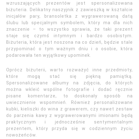
wzruszających prezentów jest spersonalizowana
biżuteria. Delikatny naszyjnik z zawieszką w kształcie
inicjałów pary, bransoletka z wygrawerowaną datą
ślubu lub specjalnym symbolem, który ma dla nich
znaczenie – to wszystko sprawia, że taki prezent
staje się czymś intymnym i bardzo osobistym.
Biżuteria, która jest noszona na co dzień, będzie stale
przypominać o tym ważnym dniu i o osobie, która
podarowała ten wyjątkowy upominek.
Oprócz biżuterii, warto rozważyć inne przedmioty,
które mogą stać się piękną pamiątką.
Spersonalizowane albumy na zdjęcia, do których
można wkleić wspólne fotografie i dodać ręcznie
pisane komentarze, to doskonały sposób na
uwiecznienie wspomnień. Również personalizowane
kubki, kieliszki do wina z grawerem, czy nawet zestaw
do parzenia kawy z wygrawerowanymi imionami będą
praktycznym i jednocześnie sentymentalnym
prezentem, który przyda się w codziennym życiu
nowożeńców.