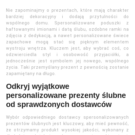
Nie zapominajmy o prezentach, które mają charakter
bardziej dekoracyjny i dodają przytulności do
wspólnego domu. Spersonalizowane poduszki z
haftowanymi imionami i datą ślubu, ozdobne ramki na
zdjęcia z dedykacją, a nawet personalizowane świece
zapachowe mogą stać się pięknym elementem
wystroju wnętrza. Kluczem jest, aby wybrać coś, co
odzwierciedla styl i osobowość przyjaciółki, a
jednocześnie jest symbolem jej nowego, wspólnego
życia. Taki przemyślany prezent z pewnością zostanie
zapamiętany na długo.
Odkryj wyjątkowe
personalizowane prezenty ślubne
od sprawdzonych dostawców
Wybór odpowiedniego dostawcy spersonalizowanych
prezentów ślubnych jest kluczowy, aby mieć pewność,
że otrzymamy produkt wysokiej jakości, wykonany z