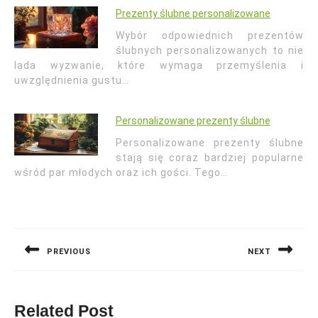
Prezenty ślubne personalizowane
Wybór odpowiednich prezentów
ślubnych personalizowanych to nie
lada wyzwanie, które wymaga przemyślenia i
uwzględnienia gustu…
Personalizowane prezenty ślubne
Personalizowane prezenty ślubne
stają się coraz bardziej popularne
wśród par młodych oraz ich gości. Tego…
Nawigacja
wpisu
PREVIOUS
NEXT
Previous
Next
post:
post:
Related Post