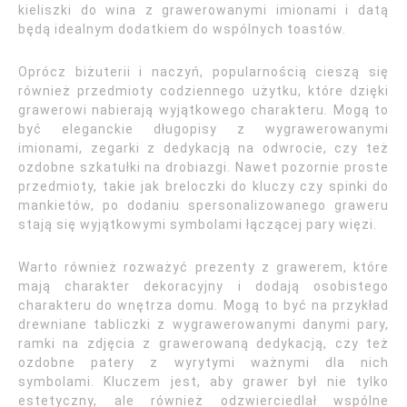
kieliszki do wina z grawerowanymi imionami i datą
będą idealnym dodatkiem do wspólnych toastów.
Oprócz biżuterii i naczyń, popularnością cieszą się
również przedmioty codziennego użytku, które dzięki
grawerowi nabierają wyjątkowego charakteru. Mogą to
być eleganckie długopisy z wygrawerowanymi
imionami, zegarki z dedykacją na odwrocie, czy też
ozdobne szkatułki na drobiazgi. Nawet pozornie proste
przedmioty, takie jak breloczki do kluczy czy spinki do
mankietów, po dodaniu spersonalizowanego graweru
stają się wyjątkowymi symbolami łączącej pary więzi.
Warto również rozważyć prezenty z grawerem, które
mają charakter dekoracyjny i dodają osobistego
charakteru do wnętrza domu. Mogą to być na przykład
drewniane tabliczki z wygrawerowanymi danymi pary,
ramki na zdjęcia z grawerowaną dedykacją, czy też
ozdobne patery z wyrytymi ważnymi dla nich
symbolami. Kluczem jest, aby grawer był nie tylko
estetyczny, ale również odzwierciedlał wspólne