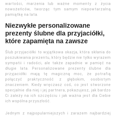
wartości, marzenia lub ważne momenty z życia
nowożeńców, tworząc tym samym niepowtarzalną
pamiątkę na lata.
Niezwykłe personalizowane
prezenty ślubne dla przyjaciółki,
które zapamięta na zawsze
Ślub przyjaciółki to wyjątkowa okazja, która skłania do
poszukiwania prezentu, który będzie nie tylko wyrazem
sympatii i radości, ale także zapadnie w pamięć na
długie lata. Personalizowane prezenty ślubne dla
przyjaciółki mają tę magiczną moc, że potrafią
połączyć praktyczność z głębokim, osobistym
znaczeniem. Kiedy wręczasz coś, co jest stworzone
specjalnie dla niej i jej partnera, pokazujesz, jak bardzo
Ci zależy na ich szczęściu i jak ważna jest dla Ciebie
ich wspólna przyszłość.
Jednym z najpopularniejszych i zarazem najbardziej