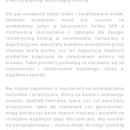
stworzą wspólną, ekscytującą historię.
Dla par ceniących sobie relaks i wyrafinowane smaki,
idealnym prezentem może być voucher na
weekendowy pobyt w luksusowym hotelu SPA z
możliwością skorzystania z zabiegów dla dwojga,
romantyczną kolację w renomowanej restauracji z
degustacją win, warsztaty kulinarne prowadzone przez
znanego szefa kuchni, czy też degustację lokalnych
produktów połączoną ze zwiedzaniem winnicy lub
browaru. Takie prezenty pozwalają na oderwanie się od
codzienności i celebrowanie wspólnego czasu w
wyjątkowy sposób.
Nie można zapomnieć o voucherach na doświadczenia
kulturalne i artystyczne. Bilety na koncert ulubionego
zespołu, spektakl teatralny, opera, czy też warsztaty
artystyczne, takie jak malowanie czy garncarstwo,
mogą dostarczyć parze nowych inspiracji i pozwolić na
rozwijanie wspólnych pasji. Kluczem jest, aby voucher
był personalizowany – można dodać do niego osobistą