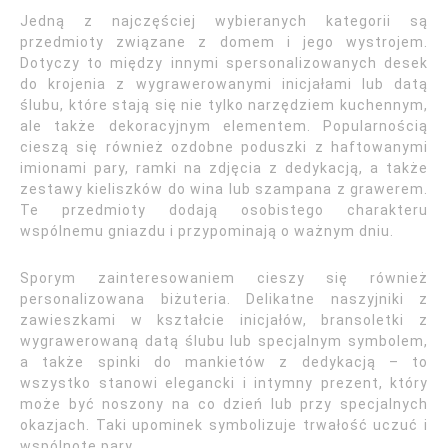
Jedną z najczęściej wybieranych kategorii są
przedmioty związane z domem i jego wystrojem.
Dotyczy to między innymi spersonalizowanych desek
do krojenia z wygrawerowanymi inicjałami lub datą
ślubu, które stają się nie tylko narzędziem kuchennym,
ale także dekoracyjnym elementem. Popularnością
cieszą się również ozdobne poduszki z haftowanymi
imionami pary, ramki na zdjęcia z dedykacją, a także
zestawy kieliszków do wina lub szampana z grawerem.
Te przedmioty dodają osobistego charakteru
wspólnemu gniazdu i przypominają o ważnym dniu.
Sporym zainteresowaniem cieszy się również
personalizowana biżuteria. Delikatne naszyjniki z
zawieszkami w kształcie inicjałów, bransoletki z
wygrawerowaną datą ślubu lub specjalnym symbolem,
a także spinki do mankietów z dedykacją – to
wszystko stanowi elegancki i intymny prezent, który
może być noszony na co dzień lub przy specjalnych
okazjach. Taki upominek symbolizuje trwałość uczuć i
wspólnotę pary.